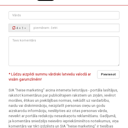
Vārds
Drošības
4 + 1
=
kods:
Tavs
komentārs:
* Lūdzu aizpildi summu vārdiski latviešu valodā ar
Pievienot
visām garumzīmēm!
SIA "heise marketing" aicina interneta lietotājus - portāla lasītājus,
rakstot komentārus par publicētajiem rakstiem un ziņām, ievērot
morāles, ētikas un pieklājības normas, nekūdīt uz vardarbību,
naidu vai diskrimināciju, neizplatīt personas cieņu un godu
aizskarošu informāciju, neslēpties aiz citas personas vārda,
neveikt ar portāla redakciju nesaskaņotu reklamēšanu. Gadījumā,
ja komentāra sniedzējs neievēro iepriekšminētos noteikumus, viņa
komentārs var tikt izdzēsts un SIA "heise marketing" ir tiesības