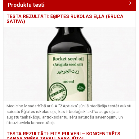
Produktu testi
TESTA REZULTĀTI: ĒĢIPTES RUKOLAS EĻĻA (ERUCA
SATIVA)
Medicine.lv sadarbībā ar SIA "ZAptieka" jūnijā piedāvāja testēt auksti
spiestu Ēģiptes rukolas eļļu, kas ir bioloģiski aktīva augu eļļa ar
augstu taukskābju, antioksidantu, sēru saturošu savienojumu un
fitouzturvielu koncentrāciju.
TESTA REZULTĀTI: FITY PULVERI – KONCENTRĒTS
DABAS SPĒKS TAVAI LABSAJŪTAI