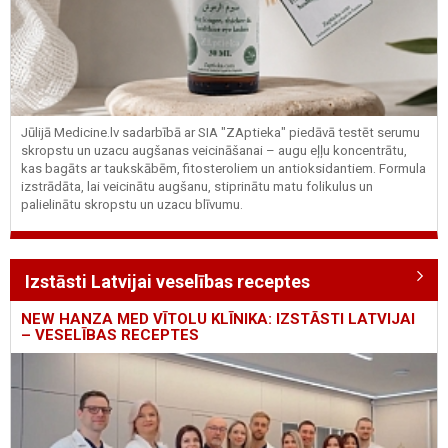
Jūlijā Medicine.lv sadarbībā ar SIA "ZAptieka" piedāvā testēt serumu
skropstu un uzacu augšanas veicināšanai – augu eļļu koncentrātu,
kas bagāts ar taukskābēm, fitosteroliem un antioksidantiem. Formula
izstrādāta, lai veicinātu augšanu, stiprinātu matu folikulus un
palielinātu skropstu un uzacu blīvumu.
Izstāsti Latvijai veselības receptes
NEW HANZA MED VĪTOLU KLĪNIKA: IZSTĀSTI LATVIJAI
– VESELĪBAS RECEPTES