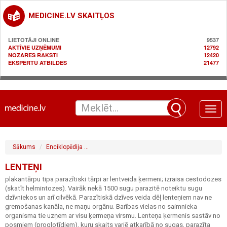
MEDICINE.LV SKAITĻOS
LIETOTĀJI ONLINE
9537
AKTĪVIE UZŅĒMUMI
12792
NOZARES RAKSTI
12420
EKSPERTU ATBILDES
21477
Toggle
naviga
Sākums
Enciklopēdija
Gastroenteroloģija / gremošanas sistēma
L
LENTEŅI
plakantārpu tipa parazītiski tārpi ar lentveida ķermeni; izraisa cestodozes
(skatīt helmintozes). Vairāk nekā 1500 sugu parazitē noteiktu sugu
dzīvniekos un arī cilvēkā. Parazītiskā dzīves veida dēļ lenteņiem nav ne
gremošanas kanāla, ne maņu orgānu. Barības vielas no saimnieka
organisma tie uzņem ar visu ķermeņa virsmu. Lenteņa ķermenis sastāv no
posmiem (proglotīdiem), kuru skaits variē atkarībā no sugas, parazīta