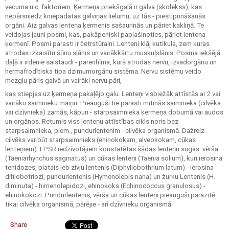
vecuma u.c. faktoriem. Ķermeņa priekšgalā ir galva (skolekss), kas
nepārsniedz kniepadatas galviņas lielumu, uz tās - piestiprināšanās
orgāni. Aiz galvas lenteņa ķermenis sašaurinās un pāriet kakliņā. Te
veidojas jauni posmi, kas, pakāpeniski paplašinoties, pāriet lenteņa
ķermenī. Posmi parasti ir četrstūraini. Lenteni klāj kutikula, zem kuras
atrodas izkaisītu šūnu slānis un vairākkārtu muskuļslānis. Posma iekšējā
daļā ir irdenie saistaudi - parenhīma, kurā atrodas nervu, izvadorgānu un
hermafrodītiska tipa dzimumorgānu sistēma. Nervu sistēmu veido
mezglu pāris galvā un vairāki nervu pāri,
kas stiepjas uz ķermeņa pakaļējo galu. Lenteņi visbiežāk attīstās ar 2 vai
vairāku saimnieku maiņu. Pieauguši tie parasti mitinās saimnieka (cilvēka
vai dzīvnieka) zarnās, kāpuri - starpsaimnieka ķermeņa dobumā vai audos
un orgānos. Retumis viss lenteņu attīstības cikls noris bez
starpsaimnieka, piem., pundurlentenim - cilvēka organismā. Dažreiz
cilvēks var būt starpsaimnieks (ehinokokam, alveokokam, cūkas
lenteņiem). LPSR iedzīvotājiem konstatētas šādas lenteņu sugas: vērša
(Taeniarhynchus saginatus) un cūkas lenteņi (Taenia solium), kuri ierosina
tenidozes, platais jeb zivju lentenis (Diphyllobothrium latum) - ierosina
difilobotriozi, pundurlentenis (Hymenolepis nana) un žurku Lentenis (H.
diminuta) - himenolepidozi, ehinokoks (Echinococcus granulosus) -
ehinokokozi. Pundurlentenis, vērša un cūkas lenteņi pieauguši parazitē
tikai cilvēka organismā, pārējie - arī dzīvnieku organismā.
Share