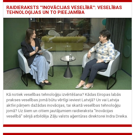
RAIDIERAKSTS ''INOVĀCIJAS VESELĪBĀ'': VESELĪBAS
TEHNOLOĢIJAS UN TO PIEEJAMĪBA
Kā notiek veselības tehnoloģiju izvērtēšana? Kādas Eiropas labās
prakses veselības jomā būtu vērtīgi ieviest Latvijā? Un vai Latvija
aktīvi pārņem dažādas inovācijas, tai skaitā veselības tehnoloģiju
jomā? Uz šiem un citiem jautājumiem raidieraksta "Inovācijas
veselībā" sērijā atbildēja Zāļu valsts aģentūras direktorei Indra Dreika.