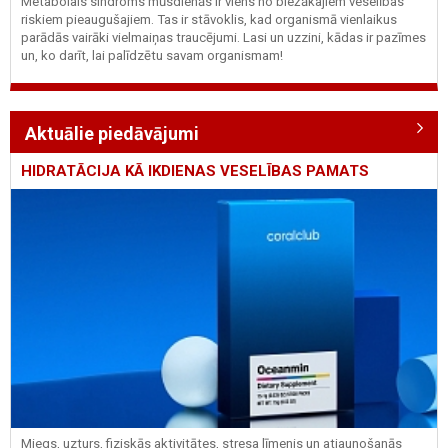
Metabolais sindroms mūsdienās ir viens no biežākajiem veselības
riskiem pieaugušajiem. Tas ir stāvoklis, kad organismā vienlaikus
parādās vairāki vielmaiņas traucējumi. Lasi un uzzini, kādas ir pazīmes
un, ko darīt, lai palīdzētu savam organismam!
Aktuālie piedāvājumi
HIDRATĀCIJA KĀ IKDIENAS VESELĪBAS PAMATS
Miegs, uzturs, fiziskās aktivitātes, stresa līmenis un atjaunošanās