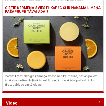
CIETIE ĶERMEŅA SVIESTI: KĀPĒC ŠĪ IR NĀKAMĀ LĪMEŅA
PAŠAPRŪPE TAVAI ĀDAI?
Pareizi lietoti dabīgie ķermeņa sviesti ne tikai mitrina, bet arī palīdz
ādai atjaunoties dziļākā līmenī. Uzzini, ko tavai ādai patiesībā dod
tīras, dabīgas sastāvdaļas!
Video