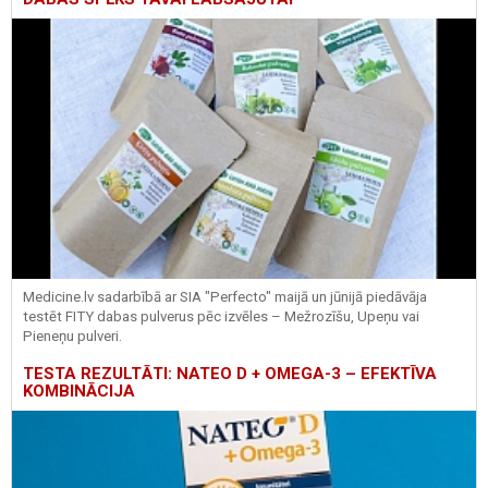
Medicine.lv sadarbībā ar SIA "Perfecto" maijā un jūnijā piedāvāja
testēt FITY dabas pulverus pēc izvēles – Mežrozīšu, Upeņu vai
Pieneņu pulveri.
TESTA REZULTĀTI: NATEO D + OMEGA-3 – EFEKTĪVA
KOMBINĀCIJA