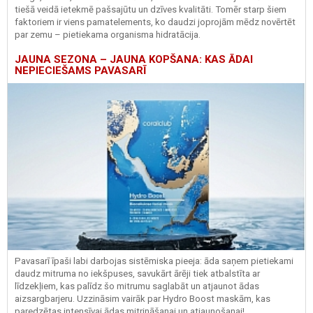
tiešā veidā ietekmē pašsajūtu un dzīves kvalitāti. Tomēr starp šiem
faktoriem ir viens pamatelements, ko daudzi joprojām mēdz novērtēt
par zemu – pietiekama organisma hidratācija.
JAUNA SEZONA – JAUNA KOPŠANA: KAS ĀDAI
NEPIECIEŠAMS PAVASARĪ
Pavasarī īpaši labi darbojas sistēmiska pieeja: āda saņem pietiekami
daudz mitruma no iekšpuses, savukārt ārēji tiek atbalstīta ar
līdzekļiem, kas palīdz šo mitrumu saglabāt un atjaunot ādas
aizsargbarjeru.
Uzzināsim vairāk par
Hydro
Boost
maskām, kas
paredzētas intensīvai ādas mitrināšanai un atjaunošanai!