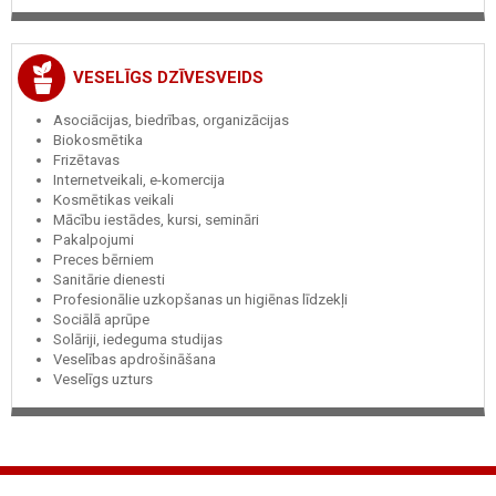
VESELĪGS DZĪVESVEIDS
Asociācijas, biedrības, organizācijas
Biokosmētika
Frizētavas
Internetveikali, e-komercija
Kosmētikas veikali
Mācību iestādes, kursi, semināri
Pakalpojumi
Preces bērniem
Sanitārie dienesti
Profesionālie uzkopšanas un higiēnas līdzekļi
Sociālā aprūpe
Solāriji, iedeguma studijas
Veselības apdrošināšana
Veselīgs uzturs