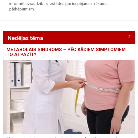
informēt uzraudzības iestādes par iespējamiem likuma
pārkāpumiem.
Nedēļas tēma
METABOLAIS SINDROMS – PĒC KĀDIEM SIMPTOMIEM
TO ATPAZĪT?