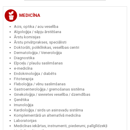
MEDICĪNA
Acis, optika / acu veselība
Algoloģija / sāpju ārstēšana
Ārstu komisijas
Ārstu privātprakses, speciālisti
Doktorāti, poliklīnikas, veselības centri
Dermatoloģija / Veneroloģija
Diagnostika
Elpceļu / plaušu saslimšanas
e-medicīna
Endokrinoloģija / diabēts
Fitoterapija
Fleboloģija / vēnu saslimšanas
Gastroenteroloģija / gremošanas sistēma
Ginekoloģija / sievietes veselība / dzemdības
Ģenētika
Imunoloģija
Kardioloģija / sirds un asinsvadu sistēma
Komplementārā un alternatīvā medicīna
Laboratorijas
Medicīnas iekārtas, instrumenti, piederumi, palīglīdzekļi