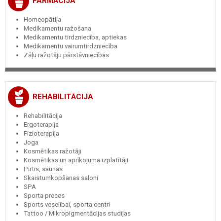
FARMĀCIJA
Homeopātija
Medikamentu ražošana
Medikamentu tirdzniecība, aptiekas
Medikamentu vairumtirdzniecība
Zāļu ražotāju pārstāvniecības
REHABILITĀCIJA
Rehabilitācija
Ergoterapija
Fizioterapija
Joga
Kosmētikas ražotāji
Kosmētikas un aprīkojuma izplatītāji
Pirtis, saunas
Skaistumkopšanas saloni
SPA
Sporta preces
Sports veselībai, sporta centri
Tattoo / Mikropigmentācijas studijas