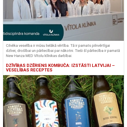
Cilvēka veselība ir mūsu lielākā vērtība. Tā ir pamats pilnvērtīgai
dzīvei, drošībai un pārliecībai par nākotni. Tieši šī pārliecība ir pamatā
New Hanza MED Vītolu klīnikas darbībai.
DZĪVĪBAS DZĒRIENS KOMBUČA: IZSTĀSTI LATVIJAI –
VESELĪBAS RECEPTES