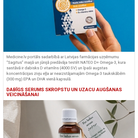
Medicine.lv portāls sadarbībā ar Latvijas farmācijas uzņēmumu
“Sagitus” maijā un jūnijā piedāvāja testēt NATEO D+ Omega-3, kura
sastāvā ir dabisks D vitamīns (4000 SV) un īpaši augstas
koncentrācijas zivju eļļa ar neaizstājamajām Omega-3 taukskābēm
(300 mg) EPA un DHA vienā kapsulā.
DABĪGS SERUMS SKROPSTU UN UZACU AUGŠANAS
VEICINĀŠANAI