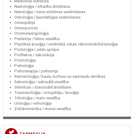
Medicīnas literatūra
Narkoloģija / atkarību ārstēšana
Neiroloģija / nervu sistēmas saslimšanas
Onkoloģija / ļaundabīgas saslimšanas
Osteopātija
Osteoporoze
Otorinolaringoloģija
Pediatrija / bērnu veselība
Plastikas ķirurģija / estētiskā, rokas, rekonstruktīvā ķirurģija
Podoloģija / pēdu aprūpe
Profilakse / vakcinācija
Proktoloģija
Psiholoģija
Psihoterapija / psihiatrija
Reimatoloģija / kaulu, locītavu un saistaudu slimības
Seksoloģija / seksuālā veselība
Slimnīcas / stacionārā ārstēšana
Traumatoloģija / ortopēdija / ķirurģija
Triholoģija / matu veselība
Uroloģija / nefroloģija
Zobārstniecība / mutes veselība