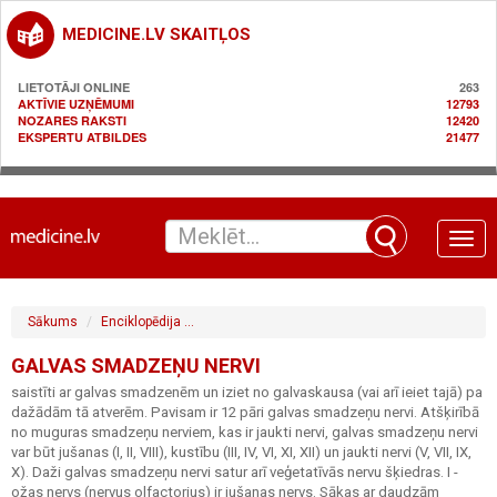
MEDICINE.LV SKAITĻOS
LIETOTĀJI ONLINE
263
AKTĪVIE UZŅĒMUMI
12793
NOZARES RAKSTI
12420
EKSPERTU ATBILDES
21477
Toggle
naviga
Sākums
Enciklopēdija
Neiroloģija / nervu sistēmas saslimšanas
G
GALVAS SMADZEŅU NERVI
saistīti ar galvas smadzenēm un iziet no galvaskausa (vai arī ieiet tajā) pa
dažādām tā atverēm. Pavisam ir 12 pāri galvas smadzeņu nervi. Atšķirībā
no muguras smadzeņu nerviem, kas ir jaukti nervi, galvas smadzeņu nervi
var būt jušanas (I, II, VIII), kustību (III, IV, VI, XI, XII) un jaukti nervi (V, VII, IX,
X). Daži galvas smadzeņu nervi satur arī veģetatīvās nervu šķiedras. I -
ožas nervs (nervus olfactorius) ir jušanas nervs. Sākas ar daudzām