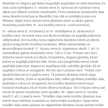
šķiedrām no deguna gļotādas mugurējās augšdaļas un vada impulsus, ko
rada ožas kairinājums. II - redzes nervs (n. opticus) arī ir jušanas nervs;
sākas acs tīklenē, beidzas smadzenēs. Pirms ieiešanas smadzenēs daļa
nerva šķiedru krustojas ar šķiedrām, kas nāk no pretējās puses acs
tīklenes, tāpēc katra redzes nerva šķiedras aiziet uz abām galvas
smadzeņu puslodēm. III - acs kustību nervs (n. oculomotorius),
IV - veltņa nervs (n. trochlearis) un VI - atvilcējnervs (n. abducens) ir
kustību nervi; tie inervē visus acs ābola muskuļus un augšējā plakstiņa
cēlējmuskuli. Acs kustību nerva veģetatīvās šķiedras inervē acs ābola
gludos (neapzināto kustību) muskuļus: zīlītes sašaurinātāju un
akomodācijas muskuli. V - trijzaru nervs (n. trigeminus; skatīt 1. att.) ir
visresnākais galvas smadzeņu nervs. Tam ir 3 zari. Pirmais zars (acs
dobuma nervs) inervē acs ābolu, konjunktīvu, deguna gļotādu, kā arī
pieres un augšējā plakstiņa ādu. Otrais zars (augšžokļa nervs) inervē
apakšējā plakstiņa, deguna un augšlūpas ādu, aukslēju gļotādu, kā arī
augšējos zobus un smaganas. Abi šie zari ir jušanas nervi. Trešais zars
(apakšžokļa nervs) ir jaukts nervs. Tā jušanas šķiedras inervē vaiga
gļotādu, deniņu, zoda un apakšlūpas ādu, mēles gļotādas priekšējo daļu,
apakšējos zobus un smaganas, bet kustību šķiedras inervē visus
košanas muskuļus, kā arī mutes dibena muskuļus. Visi 3 trijzaru nerva zari
inervē arī galvas smadzeņu cieto apvalku. VII - sejas nervs (n. facialis;
skatīt 2. att.) ir jaukts nervs. Tā lielāko daļu veido kustību šķiedras, kas
inervē visus mīmikas muskuļus un dažus kakla muskuļus. Sejas nerva
mazāko daļu veido jušanas un veģetatīvās šķiedras, kuras dažreiz nošķir