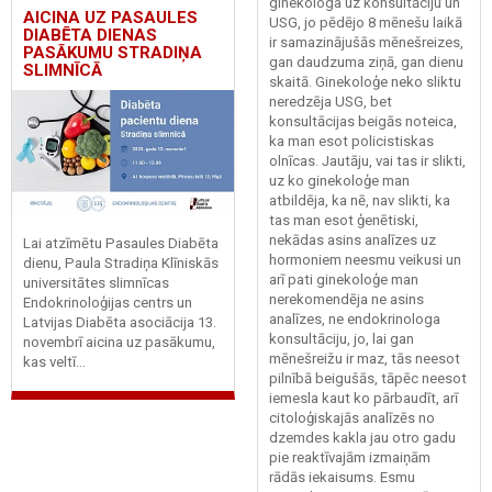
ginekologa uz konsultāciju un
AICINA UZ PASAULES
USG, jo pēdējo 8 mēnešu laikā
DIABĒTA DIENAS
ir samazinājušās mēnešreizes,
PASĀKUMU STRADIŅA
gan daudzuma ziņā, gan dienu
SLIMNĪCĀ
skaitā. Ginekoloģe neko sliktu
neredzēja USG, bet
konsultācijas beigās noteica,
ka man esot policistiskas
olnīcas. Jautāju, vai tas ir slikti,
uz ko ginekoloģe man
atbildēja, ka nē, nav slikti, ka
tas man esot ģenētiski,
nekādas asins analīzes uz
Lai atzīmētu Pasaules Diabēta
hormoniem neesmu veikusi un
dienu, Paula Stradiņa Klīniskās
arī pati ginekoloģe man
universitātes slimnīcas
nerekomendēja ne asins
Endokrinoloģijas centrs un
analīzes, ne endokrinologa
Latvijas Diabēta asociācija 13.
konsultāciju, jo, lai gan
novembrī aicina uz pasākumu,
mēnešreižu ir maz, tās neesot
kas veltī...
pilnībā beigušās, tāpēc neesot
iemesla kaut ko pārbaudīt, arī
citoloģiskajās analīzēs no
dzemdes kakla jau otro gadu
pie reaktīvajām izmaiņām
rādās iekaisums. Esmu