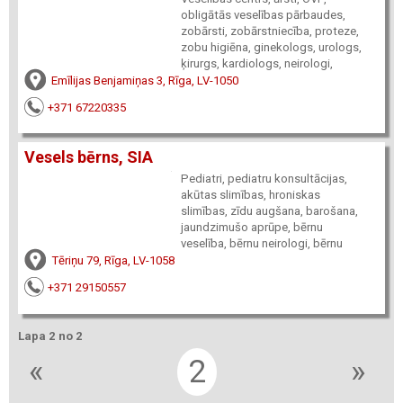
obligātās veselības pārbaudes,
zobārsti, zobārstniecība, proteze,
zobu higiēna, ginekologs, urologs,
ķirurgs, kardiologs, neirologi,
Emīlijas Benjamiņas 3, Rīga, LV-1050
+371 67220335
Vesels bērns, SIA
Pediatri, pediatru konsultācijas,
akūtas slimības, hroniskas
slimības, zīdu augšana, barošana,
jaundzimušo aprūpe, bērnu
veselība, bērnu neirologi, bērnu
Tēriņu 79, Rīga, LV-1058
+371 29150557
Lapa 2 no 2
«
2
»