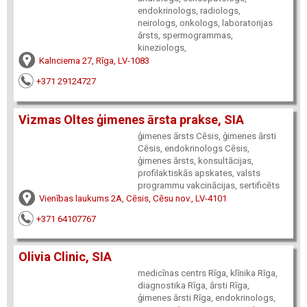
endokrinologs, radiologs,
neirologs, onkologs, laboratorijas
ārsts, spermogrammas,
kineziologs,
Kalnciema 27, Rīga, LV-1083
+371 29124727
Vizmas Oltes ģimenes ārsta prakse, SIA
ģimenes ārsts Cēsis, ģimenes ārsti
Cēsis, endokrinologs Cēsis,
ģimenes ārsts, konsultācijas,
profilaktiskās apskates, valsts
programmu vakcinācijas, sertificēts
Vienības laukums 2A, Cēsis, Cēsu nov., LV-4101
+371 64107767
Olivia Clinic, SIA
medicīnas centrs Rīga, klīnika Rīga,
diagnostika Rīga, ārsti Rīga,
ģimenes ārsti Rīga, endokrinologs,