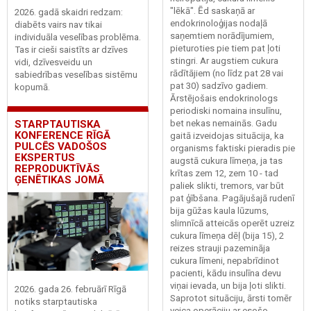
"lēkā". Ēd saskaņā ar
2026. gadā skaidri redzam:
endokrinoloģijas nodaļā
diabēts vairs nav tikai
saņemtiem norādījumiem,
individuāla veselības problēma.
pieturoties pie tiem pat ļoti
Tas ir cieši saistīts ar dzīves
stingri. Ar augstiem cukura
vidi, dzīvesveidu un
rādītājiem (no līdz pat 28 vai
sabiedrības veselības sistēmu
pat 30) sadzīvo gadiem.
kopumā.
Ārstējošais endokrinologs
periodiski nomaina insulīnu,
bet nekas nemainās. Gadu
STARPTAUTISKA
KONFERENCE RĪGĀ
gaitā izveidojas situācija, ka
PULCĒS VADOŠOS
organisms faktiski pieradis pie
EKSPERTUS
augstā cukura līmeņa, ja tas
REPRODUKTĪVĀS
krītas zem 12, zem 10 - tad
ĢENĒTIKAS JOMĀ
paliek slikti, tremors, var būt
pat ģībšana. Pagājušajā rudenī
bija gūžas kaula lūzums,
slimnīcā atteicās operēt uzreiz
cukura līmeņa dēļ (bija 15), 2
reizes strauji pazemināja
cukura līmeni, nepabrīdinot
pacienti, kādu insulīna devu
viņai ievada, un bija ļoti slikti.
2026. gada 26. februārī Rīgā
Saprotot situāciju, ārsti tomēr
notiks starptautiska
veica operāciju ar esošo