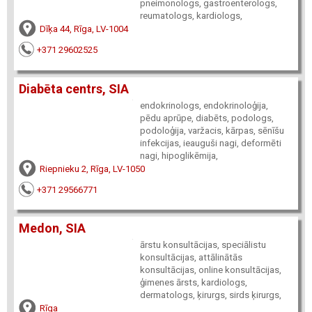
pneimonologs, gastroenterologs,
reumatologs, kardiologs,
Dīķa 44, Rīga, LV-1004
+371 29602525
Diabēta centrs, SIA
endokrinologs, endokrinoloģija,
pēdu aprūpe, diabēts, podologs,
podoloģija, varžacis, kārpas, sēnīšu
infekcijas, ieauguši nagi, deformēti
nagi, hipoglikēmija,
Riepnieku 2, Rīga, LV-1050
+371 29566771
Medon, SIA
ārstu konsultācijas, speciālistu
konsultācijas, attālinātās
konsultācijas, online konsultācijas,
ģimenes ārsts, kardiologs,
dermatologs, ķirurgs, sirds ķirurgs,
Rīga