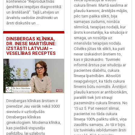
konference “Reproduktīvās
cukura līmeni. Martā saslima ar
ģenētikas iespējas diagnostikā
plaušu karsoni, ārstējās mājās,
un ārstēšanā”. Tajā Latvijas un
pēc tam palika slikti, bija
ārvalstu vadošie zinātnieki un
samaņas zudums, nonāca
ārsti diskutēs un ...
slimnīcā, terapijas nodaļā, kur
ārsts konstatēja, ka situācija ir
smaga, un nosūtīja uz
DINSBERGAS KLĪNIKA,
intensīvās terapijas nodaļu.
DR. INESE MARTIŠUNE:
IZSTĀSTI LATVIJAI –
Cilvēks jūtas tik slikti, ka pati
VESELĪBAS RECEPTES
nevar izskaidrot ārstiem to,
kas ir jāizskaidro. Tuvinieki
informē ārstus par situāciju ar
pacientes diabētu, cukura
līmeņa īpatnībām. Absolūti
neapgalvojot, ka tāds cukura
līmenis būtu normāls. Ārstējot
plaušu karsoni ar antibiotikām,
paralēli tiek ļoti strauji
Dinsbergas klīnikas ārstiem ir
pazemināts cukura līmenis. No
pieredze! Jau vairāk nekā 3000
15 uz 5. Pat neesot slimai,
sieviešu ir uzticējušās
pacientei no tāda cukura
Dinsbergas klīnikas
līmeņa 100% paliktu slikti, viņa
ginekologiem. Moderna klīnika,
zaudētu samaņu. Jo tā ir bijis.
kas piedāvā vispusēju
Uz tuvinieku iebildumiem ārsti
palīdzību, lai uzlabotu