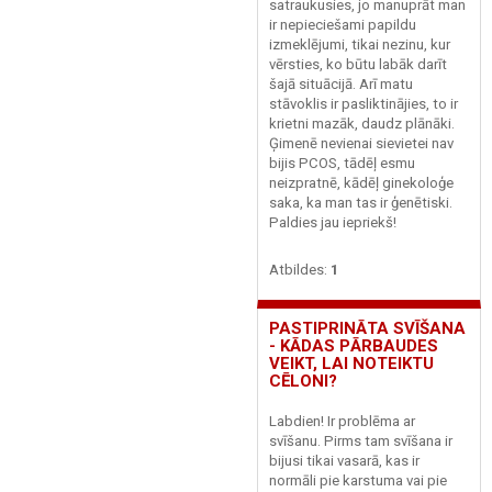
satraukusies, jo manuprāt man
ir nepieciešami papildu
izmeklējumi, tikai nezinu, kur
vērsties, ko būtu labāk darīt
šajā situācijā. Arī matu
stāvoklis ir pasliktinājies, to ir
krietni mazāk, daudz plānāki.
Ģimenē nevienai sievietei nav
bijis PCOS, tādēļ esmu
neizpratnē, kādēļ ginekoloģe
saka, ka man tas ir ģenētiski.
Paldies jau iepriekš!
Atbildes:
1
PASTIPRINĀTA SVĪŠANA
- KĀDAS PĀRBAUDES
VEIKT, LAI NOTEIKTU
CĒLONI?
Labdien! Ir problēma ar
svīšanu. Pirms tam svīšana ir
bijusi tikai vasarā, kas ir
normāli pie karstuma vai pie