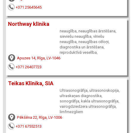
+371 25645645
Northway klīnika
neauglība, neauglības ārstēšana,
sieviešu neauglība, vīriešu
neauglība, neauglības cēloņi,
diagnostika un ārstēšana,
reproduktīvā veselība,
Apuzes 14, Rīga, LV-1046
+371 26407723
Teikas Klīnika, SIA
Ultrasonogrāfija, ultrasonoskopija,
ultraskaņas diagnostika,
sonogrāfija, kakla ultrasonogrāfija,
vairogdziedzera ultrasonogrāfija,
limfmezgliem
Pēkšēna 22, Rīga, LV-1006
+371 67552513