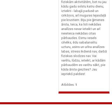
fiziskām aktivitātēm, bet nu jau
kādu gadu svīstu katru dienu,
izteikti - labajā padusē un
cirkšņos, arī muguras lejasdaļā
pie krustiem. Biju pie ģimenes
ārsta, teica, ka īsti nekādas
analīzes nevar ieteikt un arī
neieteica nekādas citas
pārbaudes. Esmu vesels
cilvēks, ēdu sabalansētu
uzturu, asins un urīna analīzes
labas, stress ikdienā nav, darbā
fiziskas slodzes nav. Vai
varētu, lūdzu, ieteikt, ar kādām
pārbaudēm es varētu sākt, pie
kāda ārsta giezties? Jau
iepriekš paldies!
Atbildes:
1