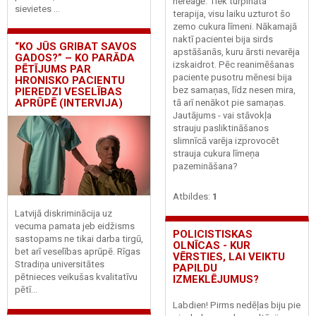
nereaģē. Tiek turpināta
sievietes ...
terapija, visu laiku uzturot šo
zemo cukura līmeni. Nākamajā
naktī pacientei bija sirds
“​​​​KO JŪS GRIBAT SAVOS
apstāšanās, kuru ārsti nevarēja
GADOS?” – KO PARĀDA
izskaidrot. Pēc reanimēšanas
PĒTĪJUMS PAR
paciente pusotru mēnesi bija
HRONISKO PACIENTU
bez samaņas, līdz nesen mira,
PIEREDZI VESELĪBAS
APRŪPĒ (INTERVIJA)
tā arī nenākot pie samaņas.
Jautājums - vai stāvokļa
strauju pasliktināšanos
slimnīcā varēja izprovocēt
strauja cukura līmeņa
pazemināšana?
Atbildes:
1
Latvijā diskriminācija uz
vecuma pamata jeb eidžisms
POLICISTISKAS
sastopams ne tikai darba tirgū,
OLNĪCAS - KUR
bet arī veselības aprūpē. Rīgas
VĒRSTIES, LAI VEIKTU
Stradiņa universitātes
PAPILDU
pētnieces veikušas kvalitatīvu
IZMEKLĒJUMUS?
pētī...
Labdien! Pirms nedēļas biju pie