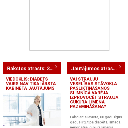
Rakstos atrasts: 356
Jautājumos atrasts: 340
VIEDOKLIS: DIABĒTS
VAI STRAUJU
VAIRS NAV TIKAI ĀRSTA
VESELĪBAS STĀVOKĻA
KABINETA JAUTĀJUMS
PASLIKTINĀŠANOS
SLIMNĪCĀ VARĒJA
IZPROVOCĒT STRAUJA
CUKURA LĪMEŅA
PAZEMINĀŠANA?
Labdien! Sieviete, 68 gadi. Ilgus
gadus ir 2.tipa diabēts, smaga
neiropātija, cukura līmenis