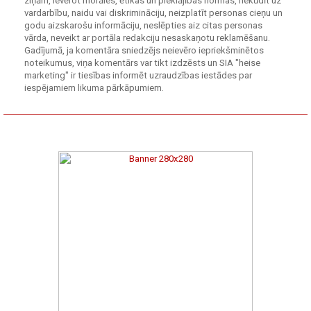
ziņām, ievērot morāles, ētikas un pieklājības normas, nekūdīt uz
vardarbību, naidu vai diskrimināciju, neizplatīt personas cieņu un
godu aizskarošu informāciju, neslēpties aiz citas personas
vārda, neveikt ar portāla redakciju nesaskaņotu reklamēšanu.
Gadījumā, ja komentāra sniedzējs neievēro iepriekšminētos
noteikumus, viņa komentārs var tikt izdzēsts un SIA "heise
marketing" ir tiesības informēt uzraudzības iestādes par
iespējamiem likuma pārkāpumiem.