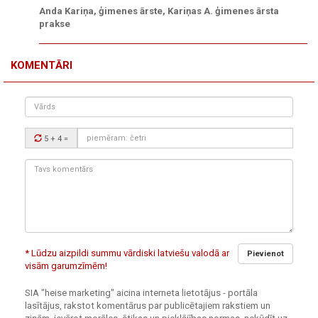
Anda Kariņa, ģimenes ārste, Kariņas A. ģimenes ārsta
prakse
KOMENTĀRI
Vārds
Drošības
5 + 4
=
kods:
Tavs
komentārs:
* Lūdzu aizpildi summu vārdiski latviešu valodā ar
Pievienot
visām garumzīmēm!
SIA "heise marketing" aicina interneta lietotājus - portāla
lasītājus, rakstot komentārus par publicētajiem rakstiem un