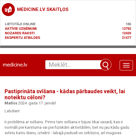
MEDICINE.LV SKAITĻOS
LIETOTĀJI ONLINE
186
AKTĪVIE UZŅĒMUMI
12792
NOZARES RAKSTI
12420
EKSPERTU ATBILDES
21477
Toggle
naviga
Pastiprināta svīšana - kādas pārbaudes veikt, lai
noteiktu cēloni?
Matīss
2024. gada 17. janvārī
Labdien!
Ir problēma ar svīšanu. Pirms tam svīšana ir bijusi tikai vasarā, kas ir
normāli pie karstuma vai pie fiziskām aktivitātēm, bet nu jau kādu gadu
svīstu katru dienu, izteikti - labajā padusē un cirkšņos, arī muguras