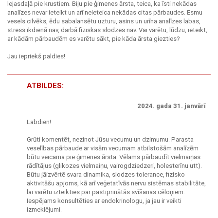
lejasdaļā pie krustiem. Biju pie ģimenes ārsta, teica, ka īsti nekādas
analīzes nevar ieteikt un arī neieteica nekādas citas pārbaudes. Esmu
vesels cilvēks, ēdu sabalansētu uzturu, asins un urīna analīzes labas,
stress ikdienā nav, darbā fiziskas slodzes nav. Vai varētu, lūdzu, ieteikt,
ar kādām pārbaudēm es varētu sākt, pie kāda ārsta giezties?
Jau iepriekš paldies!
ATBILDES:
2024. gada 31. janvārī
Labdien!
Grūti komentēt, nezinot Jūsu vecumu un dzimumu. Parasta
veselības pārbaude ar visām vecumam atbilstošām analīzēm
būtu veicama pie ģimenes ārsta. Vēlams pārbaudīt vielmaiņas
rādītājus (glikozes vielmaiņu, vairogdziedzeri, holesterīnu utt).
Būtu jāizvērtē svara dinamika, slodzes tolerance, fizisko
aktivitāšu apjoms, kā arī veģetatīvās nervu sistēmas stabilitāte,
lai varētu izteikties par pastiprinātās svīšanas cēloņiem.
Iespējams konsultēties ar endokrinologu, ja jau ir veikti
izmeklējumi.