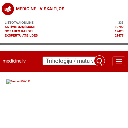
MEDICINE.LV SKAITĻOS
LIETOTĀJI ONLINE
333
AKTĪVIE UZŅĒMUMI
12792
NOZARES RAKSTI
12420
EKSPERTU ATBILDES
21477
Toggle
naviga