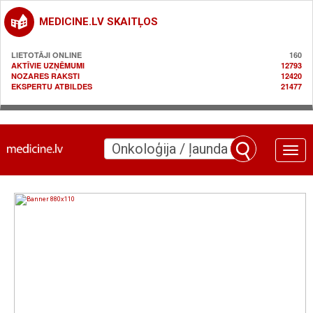
MEDICINE.LV SKAITĻOS
LIETOTĀJI ONLINE
160
AKTĪVIE UZŅĒMUMI
12793
NOZARES RAKSTI
12420
EKSPERTU ATBILDES
21477
Toggle
naviga