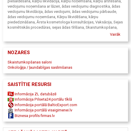
piesaldēšana, kārpu likvidācija, kārpu noņemšana, kārpu ārstēšana,
veidojumu noņemšana ar lāzeri, ādas veidojumu diagnostika, ādas
veidojumu likvidācija, ādas veidojumi, ādas veidojumu pārbaude,
ādas veidojumu noņemšana, Kārpu likvidēšana, kārpu
piededzināšana, Ārsta kosmetologa konsultācijas, Vaksācija, Sejas
kosmētiskās procedūras, sejas ādas tīrīšana, Skaistumkopšana,
skaistumkopšanas salons, Pretgrumbu injekcijas, mezoterapija,
Vairāk
mezoterapija sejai, mezoterapija matiem, mezoterapija ķermenim,
revitalizācija, ādas revitalizācija, Relaksējošas masāžas, SPA
procedūras, pēdu masāža, Pīrsings, Uzacu korekcija, Skropstu
NOZARES
krāsošana, Auss ļipiņu caurduršana, Onkoloģijas centrs, onkologs,
onkoloģijas slimnīca, onkomarķieri, onkoloģijas poliklīnika,
Skaistumkopšanas saloni
onkocentrs, onkologs Ilze Lokmane, Onkoloģija Valmiera,
Onkoloģija / ļaundabīgas saslimšanas
Onkoloģija Cēsis, Onkoloģija Limbaži, Onkoloģija Valka, Onkoloģija
Smiltene, Onkoloģija Madona, Onkoloģija Alūksne, Onkoloģija
Ventspils, Onkoloģija Vidzeme, Onkoloģija Talsi, Onkoloģija Tukums,
SAISTĪTIE RESURSI
Onkoloģija Kuldīga, Onkoloģija Rīga, Onkoloģija Rīgas rajons,
Onkodermatoloģija Valmiera, Onkodermatoloģija Cēsis,
Informācija ZL datubāzē
Onkodermatoloģija Limbaži, Onkodermatoloģija Valka,
Informācija Pilseta24 portālu tīklā
Onkodermatoloģija Smiltene, Onkodermatoloģija Madona,
Informācija portālā BalticExport.com
Onkodermatoloģija Alūksne, Onkodermatoloģija Ventspils,
Informācija portālā visaigimenei.lv
Onkodermatoloģija Vidzeme, Onkodermatoloģija Talsi,
Biznesa profils firmas.lv
Onkodermatoloģija Tukums, Onkodermatoloģija Kuldīga,
Onkodermatoloģija Rīga, Onkodermatoloģija Rīgas rajons, Ādas
veidojumu noņemšana Valmiera, Ādas veidojumu noņemšana Cēsis,