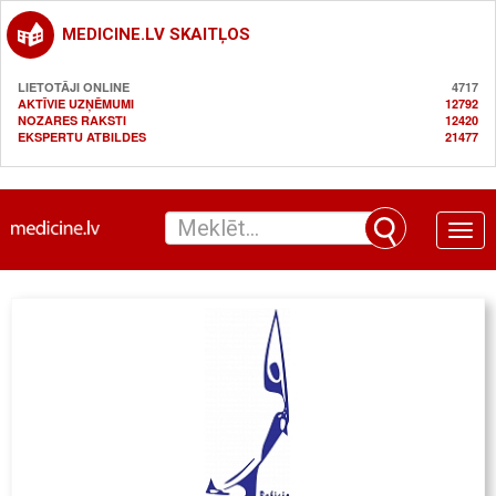
MEDICINE.LV SKAITĻOS
LIETOTĀJI ONLINE
4717
AKTĪVIE UZŅĒMUMI
12792
NOZARES RAKSTI
12420
EKSPERTU ATBILDES
21477
Toggle
naviga