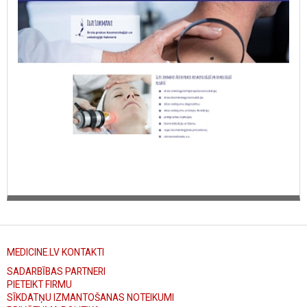
Alūksne, Ventspils, Kurzeme, Talsi, Tukums, Kuldīga, Rīga, Rīgas
rajons, Personas ar funkcionāliem traucējumiem pakalpojumus var
saņemt mājas vizītē, savstarpēji vienojoties ar ģimenes ārsti vai
Vidzemes slimnīcā, skaistumkopšana, sejas procedūras, vaksācija,
uzacu korekcija, skropstu krāsošana, ausu caurduršana, pīrsings,
SPA, procedūras, Lāzera, biorevitalizācija, ādas atdzīvināšana,
uzlabošana ar lāzeraparātu, hidratācija, ādas mitrināšana,
Mezoterapija ar aparātu, skaistumkopšanas speciālists, Amanda
Grundmane skaistumkošanas speciālists.
MEDICINE.LV KONTAKTI
SADARBĪBAS PARTNERI
PIETEIKT FIRMU
SĪKDATŅU IZMANTOŠANAS NOTEIKUMI