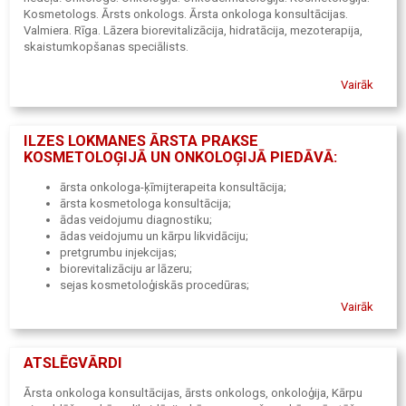
Kosmetologs. Ārsts onkologs. Ārsta onkologa konsultācijas.
Valmiera. Rīga. Lāzera biorevitalizācija, hidratācija, mezoterapija,
skaistumkopšanas speciālists.
Vairāk
ILZES LOKMANES ĀRSTA PRAKSE
KOSMETOLOĢIJĀ UN ONKOLOĢIJĀ PIEDĀVĀ:
ārsta onkologa-ķīmijterapeita konsultācija;
ārsta kosmetologa konsultācija;
ādas veidojumu diagnostiku;
ādas veidojumu un kārpu likvidāciju;
pretgrumbu injekcijas;
biorevitalizāciju ar lāzeru;
sejas kosmetoloģiskās procedūras;
skaistumkopšanas speciālista pakalpojumus
Vairāk
ATSLĒGVĀRDI
Ārsta onkologa konsultācijas, ārsts onkologs, onkoloģija, Kārpu