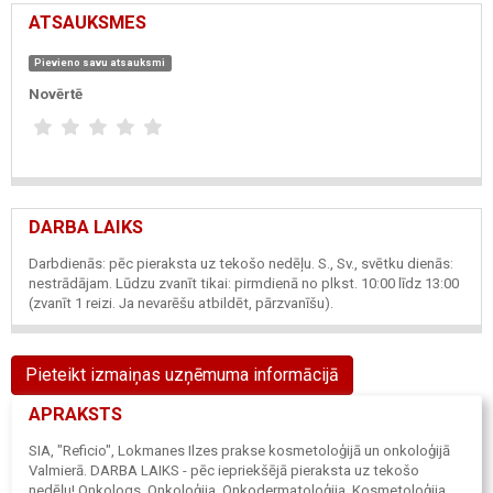
ATSAUKSMES
Pievieno savu atsauksmi
Novērtē
DARBA LAIKS
Darbdienās: pēc pieraksta uz tekošo nedēļu. S., Sv., svētku dienās:
nestrādājam. Lūdzu zvanīt tikai: pirmdienā no plkst. 10:00 līdz 13:00
(zvanīt 1 reizi. Ja nevarēšu atbildēt, pārzvanīšu).
Pieteikt izmaiņas uzņēmuma informācijā
APRAKSTS
SIA, "Reficio", Lokmanes Ilzes prakse kosmetoloģijā un onkoloģijā
Valmierā. DARBA LAIKS - pēc iepriekšējā pieraksta uz tekošo
nedēļu! Onkologs. Onkoloģija. Onkodermatoloģija. Kosmetoloģija.