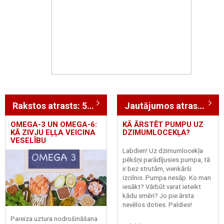
Rakstos atrasts: 531
Jautājumos atrasts: 496
OMEGA-3 UN OMEGA-6:
KĀ ĀRSTĒT PUMPU UZ
KĀ ZIVJU EĻĻA VEICINA
DZIMUMLOCEKĻA?
VESELĪBU
Labdien! Uz dzimumlocekļa
pēkšņi parādījusies pumpa, tā
ir bez strutām, vienkārši
izcilnis. Pumpa nesāp. Ko man
iesākt? Vārbūt varat ieteikt
kādu smēri? Jo pie ārsta
nevēlos doties. Paldies!
Pareiza uztura nodrošināšana