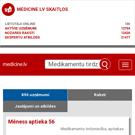
MEDICINE.LV SKAITĻOS
LIETOTĀJI ONLINE
186
AKTĪVIE UZŅĒMUMI
12794
NOZARES RAKSTI
12420
EKSPERTU ATBILDES
21477
Toggle
naviga
890 uzņēmumi
Raksti
Jautājumi un atbildes
Mēness aptieka 56
Medikamentu tirdzniecība, aptiekas