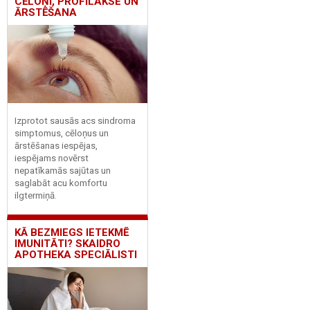
CĒLOŅI, PROFILAKSE UN
ĀRSTĒŠANA
Izprotot sausās acs sindroma
simptomus, cēloņus un
ārstēšanas iespējas,
iespējams novērst
nepatīkamās sajūtas un
saglabāt acu komfortu
ilgtermiņā.
KĀ BEZMIEGS IETEKMĒ
IMUNITĀTI? SKAIDRO
APOTHEKA SPECIĀLISTI