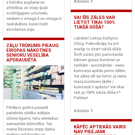
Atbildes:
1
ir būtiska augšanai un
attīstībai, un starp īpaši
nozīmīgajiem uzturvielu
VAI ŠĪS ZĀLES VAR
veidiem ir omega-3 un omega-6
LIETOT TIKAI 100%
taukskābes, kuras bieži
TUKŠĀ DŪŠĀ?
atrodamas zivju ...
Labdien! Lietoju Euthyrox
25mg. Piekodināja, ka ļoti
ZĀĻU TRŪKUMS PIEAUG:
svarīgi to dzert tukšā dūšā.
EIROPAS NĀKOTNES
Šorīt uzreiz pēc pamošanās
SENIORU VESELĪBA
APDRAUDĒTA
bērnam griezu bumbieri un
netīšām - automātiski - vienu
kumosiņu apēdu pirms zālēm.
Vai zāles vēl var lietot, ja viena
maza bumbiera šķēle /
kumosiņš ir apēsts? Vai tikai
tad, ja 100% tukša dūša ir?
Paldies!
Pēdējos gados pasaulē
Atbildes:
1
palielinās cilvēku vidējais
dzīves ilgums, taču vienlaikus
samazinās dzimstība. Tas
KĀPĒC APTIEKĀS VAIRS
maina līdzsvaru starp darba
NAV PIEEJAMI
spējīgo iedzīvotāju un ...