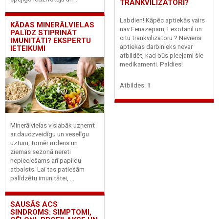
TRANKVILIZATORI?
Labdien! Kāpēc aptiekās vairs
KĀDAS MINERĀLVIELAS
nav Fenazepam, Lexotanil un
PALĪDZ STIPRINĀT
citu trankvilizatoru ? Neviens
IMUNITĀTI? EKSPERTU
aptiekas darbinieks nevar
IETEIKUMI
atbildēt, kad būs pieejami šie
medikamenti. Paldies!
Atbildes:
1
Minerālvielas vislabāk uzņemt
ar daudzveidīgu un veselīgu
uzturu, tomēr rudens un
ziemas sezonā nereti
nepieciešams arī papildu
atbalsts. Lai tas patiešām
palīdzētu imunitātei, ...
SAUSĀS ACS
SINDROMS: SIMPTOMI,