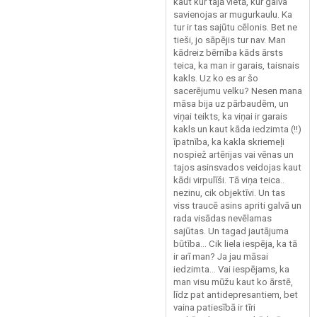
kaut kur tajā vietā, kur galva
savienojas ar mugurkaulu. Ka
tur ir tas sajūtu cēlonis. Bet ne
tieši, jo sāpējis tur nav. Man
kādreiz bērnība kāds ārsts
teica, ka man ir garais, taisnais
kakls. Uz ko es ar šo
sacerējumu velku? Nesen mana
māsa bija uz pārbaudēm, un
viņai teikts, ka viņai ir garais
kakls un kaut kāda iedzimta (!!)
īpatnība, ka kakla skriemeļi
nospiež artērijas vai vēnas un
tajos asinsvados veidojas kaut
kādi virpulīši. Tā viņa teica..
nezinu, cik objektīvi. Un tas
viss traucē asins apriti galvā un
rada visādas nevēlamas
sajūtas. Un tagad jautājuma
būtība... Cik liela iespēja, ka tā
ir arī man? Ja jau māsai
iedzimta... Vai iespējams, ka
man visu mūžu kaut ko ārstē,
līdz pat antidepresantiem, bet
vaina patiesībā ir tīri