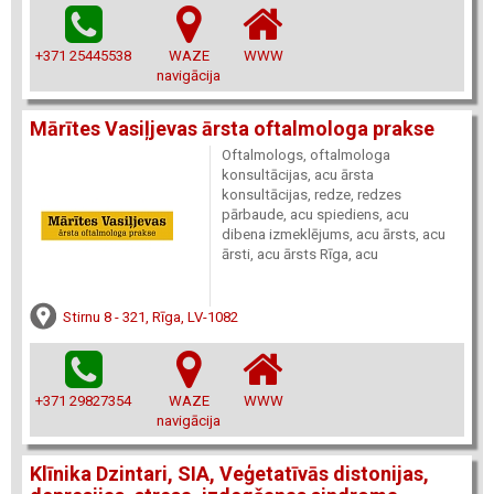
+371 25445538
WAZE
WWW
navigācija
Mārītes Vasiļjevas ārsta oftalmologa prakse
Oftalmologs, oftalmologa
konsultācijas, acu ārsta
konsultācijas, redze, redzes
pārbaude, acu spiediens, acu
dibena izmeklējums, acu ārsts, acu
ārsti, acu ārsts Rīga, acu
Stirnu 8 - 321, Rīga, LV-1082
+371 29827354
WAZE
WWW
navigācija
Klīnika Dzintari, SIA, Veģetatīvās distonijas,