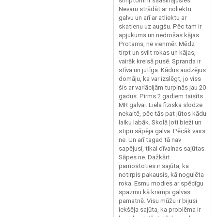
simptomi ir saasinājušies.
Nevaru strādāt ar noliektu
galvu un arī ar atliektu ar
skatienu uz augšu. Pēc tam ir
apjukums un nedrošas kājas.
Protams, ne vienmēr. Mēdz
tirpt un svilt rokas un kājas,
vairāk kreisā pusē. Spranda ir
stīva un jutīga. Kādus audzējus
domāju, ka var izslēgt, jo viss
šis ar variācijām turpinās jau 20
gadus. Pirms 2 gadiem taisīts
MR galvai. Liela fiziska slodze
nekaitē, pēc tās pat jūtos kādu
laiku labāk. Skolā ļoti bieži un
stipri sāpēja galva. Pēcāk vairs
ne. Un arī tagad tā nav
sapējusi, tikai dīvainas sajūtas.
Sāpes ne. Dažkārt
pamostoties ir sajūta, ka
notirpis pakausis, kā nogulēta
roka. Esmu modies ar spēcīgu
spazmu kā krampi galvas
pamatnē. Visu mūžu ir bijusi
iekšēja sajūta, ka problēma ir