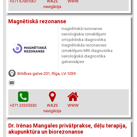
+371 67001007
WAZE
WWW
navigācija
Magnētiskā rezonanse
magnētiskā rezonanse
neiroloģiskie izmeklējumi
ortopēdiska diagnostika
magnētiskās rezonanses
izmeklējumi MRI diagnostika
neiroloģiskā diagnostika
galvassāpes
Brīvības gatve 201, Rīga, LV-1039
+371 23335330
WAZE
WWW
navigācija
Dr. Irēnas Mangales privātprakse, dēļu terapija,
akupunktūra un biorezonanse