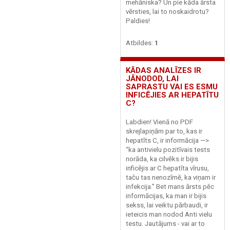
mehāniska? Un pie kāda ārsta
vērsties, lai to noskaidrotu?
Paldies!
Atbildes:
1
KĀDAS ANALĪZES IR
JĀNODOD, LAI
SAPRASTU VAI ES ESMU
INFICĒJIES AR HEPATĪTU
C?
Labdien! Vienā no PDF
skrejlapiņām par to, kas ir
hepatīts C, ir informācija —>
“ka antivielu pozitīvais tests
norāda, ka cilvēks ir bijis
inficējis ar C hepatīta vīrusu,
taču tas nenozīmē, ka viņam ir
infekcija.” Bet mans ārsts pēc
informācijas, ka man ir bijis
sekss, lai veiktu pārbaudi, ir
ieteicis man nodod Anti vielu
testu. Jautājums - vai ar to