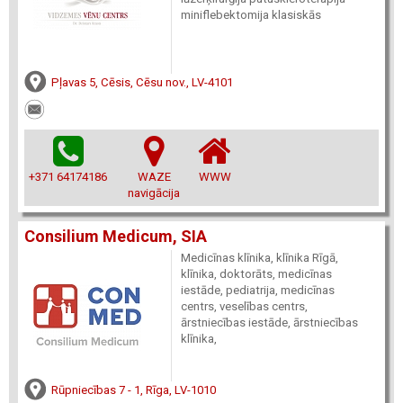
miniflebektomija klasiskās
Pļavas 5, Cēsis, Cēsu nov., LV-4101
+371 64174186
WAZE
WWW
navigācija
Consilium Medicum, SIA
Medicīnas klīnika, klīnika Rīgā,
klīnika, doktorāts, medicīnas
iestāde, pediatrija, medicīnas
centrs, veselības centrs,
ārstniecības iestāde, ārstniecības
klīnika,
Rūpniecības 7 - 1, Rīga, LV-1010