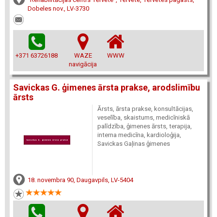
Dobeles nov., LV-3730
+371 63726188
WAZE
WWW
navigācija
Savickas G. ģimenes ārsta prakse, arodslimību
ārsts
Ārsts, ārsta prakse, konsultācijas,
veselība, skaistums, medicīniskā
palīdzība, ģimenes ārsts, terapija,
interna medicīna, kardioloģija,
Savickas Gaļinas ģimenes
18. novembra 90, Daugavpils, LV-5404