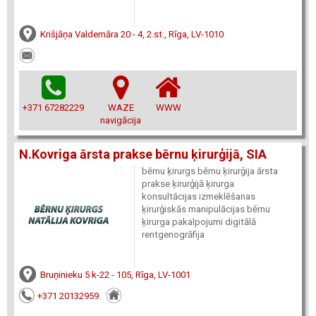
Krišjāņa Valdemāra 20 - 4, 2.st., Rīga, LV-1010
+371 67282229
WAZE
WWW
navigācija
N.Kovriga ārsta prakse bērnu ķirurģijā, SIA
bērnu ķirurgs bērnu ķirurģija ārsta
prakse ķirurģijā ķirurga
konsultācijas izmeklēšanas
ķirurģiskās manipulācijas bērnu
ķirurga pakalpojumi digitālā
rentgenogrāfija
Bruņinieku 5 k-22 - 105, Rīga, LV-1001
+371 20132959