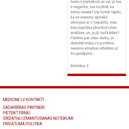
testu ir pietiekoši un vai, ja tas
ir negatīvs, tas nozīmē, ka
esmu vesela? Vai tomēr tāpēc,
ka es neesmu iepriekš
slimojusi ar C hepatītu, man
būs papildus jānodod citas
analīzes, un, ja jā, tad kādas?
Paldies par Jūsu darbu, jo
diemžēl mūsu LV portālos
neesmu atradusi atbildes uz
šo jautājumu...
Atbildes:
1
MEDICINE.LV KONTAKTI
SADARBĪBAS PARTNERI
PIETEIKT FIRMU
SĪKDATŅU IZMANTOŠANAS NOTEIKUMI
PRIVĀTUMA POLITIKA