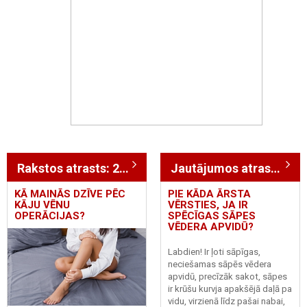
Rakstos atrasts: 229
Jautājumos atrasts: 5724
KĀ MAINĀS DZĪVE PĒC
PIE KĀDA ĀRSTA
KĀJU VĒNU
VĒRSTIES, JA IR
OPERĀCIJAS?
SPĒCĪGAS SĀPES
VĒDERA APVIDŪ?
Labdien! Ir ļoti sāpīgas,
neciešamas sāpēs vēdera
apvidū, precīzāk sakot, sāpes
ir krūšu kurvja apakšējā daļā pa
vidu, virzienā līdz pašai nabai,