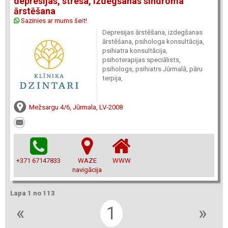
depresijas, stresa, izdegšanas sindroma
ārstēšana
Sazinies ar mums šeit!
Depresijas ārstēšana, izdegšanas
ārstēšana, psihologa konsultācija,
psihiatra konsultācija,
psihoterapijas speciālists,
psihologs, psihiatrs Jūrmalā, pāru
terpija,
Mežsargu 4/6, Jūrmala, LV-2008
+371 67147833
WAZE
WWW
navigācija
Lapa 1 no 113
«
1
»