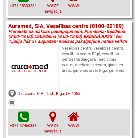
+371 28333231
WAZE
WWW
navigācija
Auramed, SIA, Veselības centrs (0100-00189)
Pieraksts uz maksas pakalpojumiem: Pirmdiena-trešdiena
(8.00-19.00) Ceturdiena (9.00-12.00) BRĪDINĀJUMS : No
1.jūlija līdz 31.augustam maksas pakalpojumi netiks veikti!
Veselības centrs, veselibas centrs,
veselības centrs Rīgā, veselības
centrs Pārdaugavā, medicīnas
centrs, medicinas centrs, ģimenes
ārsts, ģimenes ārsts Rīgā, ģimenes
Dzirciema 84A - 2.st., Rīga, LV-1055
+371 67466333
WAZE
WWW
navigācija