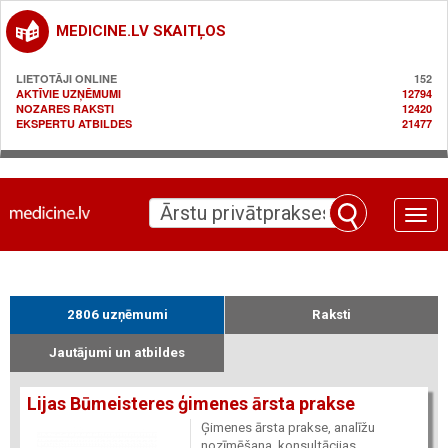
MEDICINE.LV SKAITĻOS
LIETOTĀJI ONLINE
152
AKTĪVIE UZŅĒMUMI
12794
NOZARES RAKSTI
12420
EKSPERTU ATBILDES
21477
Toggle
naviga
2806 uzņēmumi
Raksti
Jautājumi un atbildes
Lijas Būmeisteres ģimenes ārsta prakse
Ģimenes ārsta prakse, analīžu
nozīmēšana, konsultācijas,