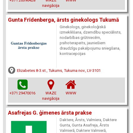
+371 26396428
WAZE
WWW
navigācija
Gunta Frīdenberga, ārsts ginekologs Tukumā
Ginekologs, ginekoloģiskā
izmeklēšana, dzemdību speciālists,
nodarbības grūtniecēm,
psihoterapeits, jauniešiem
draudzīgu pakalpojumu sniegšana,
kontracepcijas
Elizabetes 8-3.st., Tukums, Tukuma nov., LV-3101
+371 29470016
WAZE
WWW
navigācija
Asafrejas G. ģimenes ārsta prakse
Daktere, Ārsts, Valmiera, Daktere
Gunta, Gunta Asafreja, Ārsts
Valmierā, Daktere Valmierā,