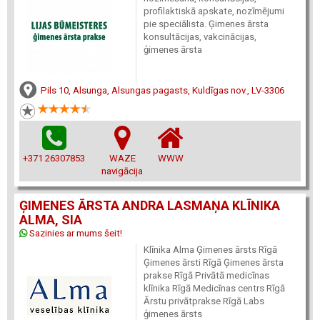
profilaktiskā apskate, nozīmējumi
pie speciālista. Ģimenes ārsta
konsultācijas, vakcinācijas,
ģimenes ārsta
Pils 10, Alsunga, Alsungas pagasts, Kuldīgas nov., LV-3306
+371 26307853
WAZE
WWW
navigācija
ĢIMENES ĀRSTA ANDRA LASMAŅA KLĪNIKA
ALMA, SIA
Sazinies ar mums šeit!
Klīnika Alma Ģimenes ārsts Rīgā
Ģimenes ārsti Rīgā Ģimenes ārsta
prakse Rīgā Privātā medicīnas
klīnika Rīgā Medicīnas centrs Rīgā
Ārstu privātprakse Rīgā Labs
ģimenes ārsts