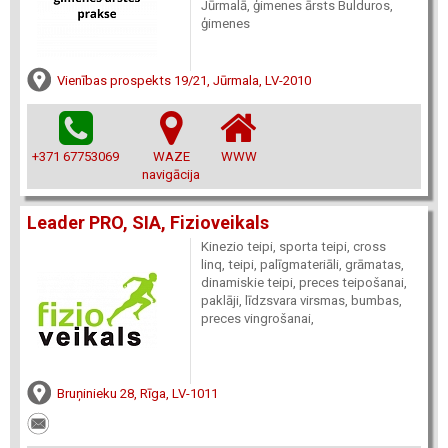
Jūrmalā, ģimenes ārsts Bulduros,
ģimenes
Vienības prospekts 19/21, Jūrmala, LV-2010
+371 67753069
WAZE
WWW
navigācija
Leader PRO, SIA, Fizioveikals
Kinezio teipi, sporta teipi, cross
linq, teipi, palīgmateriāli, grāmatas,
dinamiskie teipi, preces teipošanai,
paklāji, līdzsvara virsmas, bumbas,
preces vingrošanai,
Bruņinieku 28, Rīga, LV-1011