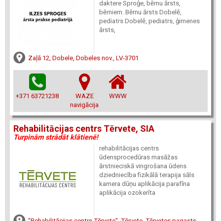
daktere Sproģe, bērnu ārsts,
bērniem. Bērnu ārsts Dobelē,
pediatrs Dobelē, pediatrs, ģimenes
ārsts,
Zaļā 12, Dobele, Dobeles nov., LV-3701
+371 63721238
WAZE
WWW
navigācija
Rehabilitācijas centrs Tērvete, SIA
Turpinām strādāt klātienē!
rehabilitācijas centrs
ūdensprocedūras masāžas
ārstnieciskā vingrošana ūdens
dziedniecība fizikālā terapija sāls
kamera dūņu aplikācija parafīna
aplikācija ozokerīta
"Rehabilitācijas centrs Tērvete", Tērvete, Tērvetes pagasts,