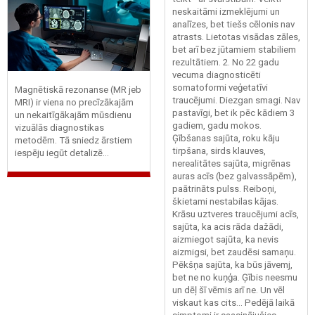
neskaitāmi izmeklējumi un
analīzes, bet tiešs cēlonis nav
atrasts. Lietotas visādas zāles,
bet arī bez jūtamiem stabiliem
rezultātiem. 2. No 22 gadu
vecuma diagnosticēti
somatoformi veģetatīvi
Magnētiskā rezonanse (MR jeb
traucējumi. Diezgan smagi. Nav
MRI) ir viena no precīzākajām
pastavīgi, bet ik pēc kādiem 3
un nekaitīgākajām mūsdienu
gadiem, gadu mokos.
vizuālās diagnostikas
Ģībšanas sajūta, roku kāju
metodēm. Tā sniedz ārstiem
tirpšana, sirds klauves,
iespēju iegūt detalizē...
nerealitātes sajūta, migrēnas
auras acīs (bez galvassāpēm),
paātrināts pulss. Reiboņi,
škietami nestabilas kājas.
Krāsu uztveres traucējumi acīs,
sajūta, ka acis rāda dažādi,
aizmiegot sajūta, ka nevis
aizmigsi, bet zaudēsi samaņu.
Pēkšņa sajūta, ka būs jāvemj,
bet ne no kuņģa. Ģībis neesmu
un dēļ šī vēmis arī ne. Un vēl
viskaut kas cits... Pedējā laikā