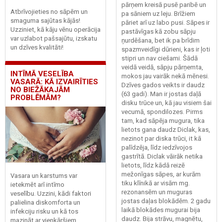
pārņem kreisā pusē paribē un
Atbrīvojieties no sāpēm un
pa sāniem uz leju. Brīžiem
smaguma sajūtas kājās!
pāriet arī uz labo pusi. Sāpes ir
Uzziniet, kā kāju vēnu operācija
pastāvīgas kā zobu sāpju
var uzlabot pašsajūtu, izskatu
ņurdēšana, bet ik pa brīdim
un dzīves kvalitāti!
spazmveidīgi dūrieni, kas ir ļoti
stipri un nav ciešami. Šādā
veidā veidā, sāpju pārņemta,
INTĪMĀ VESELĪBA
mokos jau vairāk nekā mēnesi.
VASARĀ: KĀ IZVAIRĪTIES
Dzīves gados veikts ir daudz
NO BIEŽĀKAJĀM
(63 gadi). Man ir jostas daļā
PROBLĒMĀM?
disku trūce un, kā jau visiem šai
vecumā, spondilozes. Pirms
tam, kad sāpēja mugura, tika
lietots gana daudz Diclak, kas,
nezinot par diska trūci, it kā
palīdzēja, līdz iedzīvojos
gastrītā. Diclak vāirāk netika
lietots, līdz kādā reizē
mežonīgas sāpes, ar kurām
Vasara un karstums var
tiku klīnikā ar visām mg.
ietekmēt arī intīmo
rezonansēm un muguras
veselību. Uzzini, kādi faktori
jostas daļas blokādēm. 2 gadu
palielina diskomforta un
laikā blokādes mugurai bija
infekciju risku un kā tos
daudz. Bija strāvu, magnētu,
mazināt ar vienkāršiem