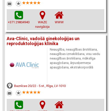
+371 29804940
WAZE
WWW
navigācija
Ava-Clinic, vadošā ginekoloģijas un
reproduktoloģijas klīnika
Neauglība, neauglības ārstēšana,
neauglības izmeklēšana, visu veidu
neauglības ārstēšana, mākslīga
apaugļošana, ārpusķermeņa
apaugļošana, ekstrakorporālā
Baznīcas 20/22 - 5.st., Rīga, LV-1010