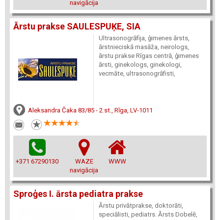
navigācija
Ārstu prakse SAULESPUĶE, SIA
Ultrasonogrāfija, ģimenes ārsts,
ārstnieciskā masāža, neirologs,
ārstu prakse Rīgas centrā, ģimenes
ārsti, ginekologs, ginekologi,
vecmāte, ultrasonogrāfisti,
Aleksandra Čaka 83/85 - 2.st., Rīga, LV-1011
+371 67290130
WAZE
WWW
navigācija
Sproģes I. ārsta pediatra prakse
Ārstu privātprakse, doktorāti,
speciālisti, pediatrs. Ārsts Dobelē,