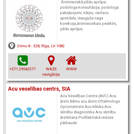
Ārstnieciskā pēdu aprūpe,
podologa konsultācija, podologa
pakalpojumi, kārpu, varžacu
apstrāde, ieauguša naga
korekcija,ārstnieciskais pedikīrs,
pēdu aprūpe,
Stirnu 8 - 328, Rīga, LV-1082
+371 29542377
WAZE
WWW
navigācija
Acu veselības centrs, SIA
Acu Veselības Centrs (AVC) Acu
ārsts Bērnu acu ārsts Oftalmologs
Optometrists Acu klīnika Acu
slimību diagnostika Acu slimību
ārstēšana Profilaktiskā redzes
pārbaude