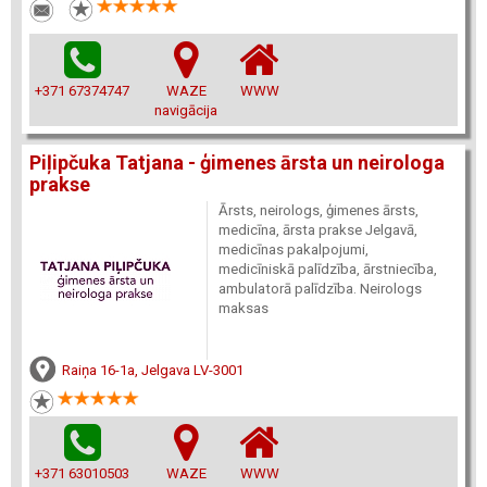
+371 67374747
WAZE
WWW
navigācija
Piļipčuka Tatjana - ģimenes ārsta un neirologa
prakse
Ārsts, neirologs, ģimenes ārsts,
medicīna, ārsta prakse Jelgavā,
medicīnas pakalpojumi,
medicīniskā palīdzība, ārstniecība,
ambulatorā palīdzība. Neirologs
maksas
Raiņa 16-1a, Jelgava LV-3001
+371 63010503
WAZE
WWW