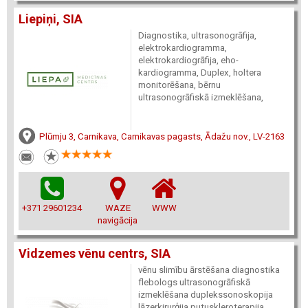
Liepiņi, SIA
Diagnostika, ultrasonogrāfija,
elektrokardiogramma,
elektrokardiogrāfija, eho-
kardiogramma, Duplex, holtera
monitorēšana, bērnu
ultrasonogrāfiskā izmeklēšana,
Plūmju 3, Carnikava, Carnikavas pagasts, Ādažu nov., LV-2163
+371 29601234
WAZE
WWW
navigācija
Vidzemes vēnu centrs, SIA
vēnu slimību ārstēšana diagnostika
flebologs ultrasonogrāfiskā
izmeklēšana duplekssonoskopija
lāzerķirurģija putuskleroterapija