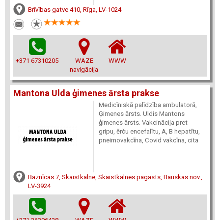
Brīvības gatve 410, Rīga, LV-1024
+371 67310205
WAZE
WWW
navigācija
Mantona Ulda ģimenes ārsta prakse
Medicīniskā palīdzība ambulatorā,
Ģimenes ārsts. Uldis Mantons
ģimenes ārsts. Vakcinācija pret
gripu, ērču encefalītu, A, B hepatītu,
pneimovakcīna, Covid vakcīna, cita
Baznīcas 7, Skaistkalne, Skaistkalnes pagasts, Bauskas nov.,
LV-3924