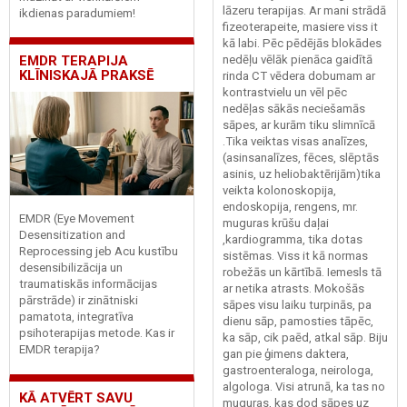
lāzeru terapijas. Ar mani strādā
ikdienas paradumiem!
fizeoterapeite, masiere viss it
kā labi. Pēc pēdējās blokādes
nedēļu vēlāk pienāca gaidītā
EMDR TERAPIJA
KLĪNISKAJĀ PRAKSĒ
rinda CT vēdera dobumam ar
kontrastvielu un vēl pēc
nedēļas sākās neciešamās
sāpes, ar kurām tiku slimnīcā
.Tika veiktas visas analīzes,
(asinsanalīzes, fēces, slēptās
asinis, uz heliobaktērijām)tika
veikta kolonoskopija,
endoskopija, rengens, mr.
EMDR (Eye Movement
muguras krūšu daļai
Desensitization and
,kardiogramma, tika dotas
Reprocessing jeb Acu kustību
sistēmas. Viss it kā normas
desensibilizācija un
robežās un kārtībā. Iemesls tā
traumatiskās informācijas
ar netika atrasts. Mokošās
pārstrāde) ir zinātniski
sāpes visu laiku turpinās, pa
pamatota, integratīva
dienu sāp, pamosties tāpēc,
psihoterapijas metode. Kas ir
ka sāp, cik paēd, atkal sāp. Biju
EMDR terapija?
gan pie ģimens daktera,
gastroenteraloga, neirologa,
algologa. Visi atrunā, ka tas no
KĀ ATVĒRT SAVU
muguras, kas dod sāpes uz