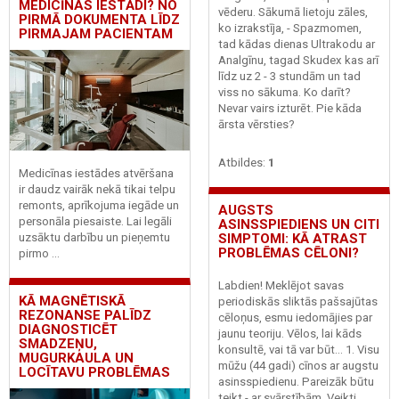
MEDICĪNAS IESTĀDI? NO
vēderu. Sākumā lietoju zāles,
PIRMĀ DOKUMENTA LĪDZ
ko izrakstīja, - Spazmomen,
PIRMAJAM PACIENTAM
tad kādas dienas Ultrakodu ar
Analgīnu, tagad Skudex kas arī
līdz uz 2 - 3 stundām un tad
viss no sākuma. Ko darīt?
Nevar vairs izturēt. Pie kāda
ārsta vērsties?
Atbildes:
1
Medicīnas iestādes atvēršana
ir daudz vairāk nekā tikai telpu
remonts, aprīkojuma iegāde un
AUGSTS
personāla piesaiste. Lai legāli
ASINSSPIEDIENS UN CITI
SIMPTOMI: KĀ ATRAST
uzsāktu darbību un pieņemtu
PROBLĒMAS CĒLONI?
pirmo ...
Labdien! Meklējot savas
KĀ MAGNĒTISKĀ
periodiskās sliktās pašsajūtas
REZONANSE PALĪDZ
cēloņus, esmu iedomājies par
DIAGNOSTICĒT
jaunu teoriju. Vēlos, lai kāds
SMADZEŅU,
konsultē, vai tā var būt... 1. Visu
MUGURKAULA UN
mūžu (44 gadi) cīnos ar augstu
LOCĪTAVU PROBLĒMAS
asinsspiedienu. Pareizāk būtu
teikt - ar svārstībām. Veikti