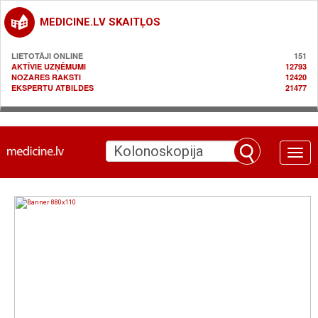
MEDICINE.LV SKAITĻOS
LIETOTĀJI ONLINE
151
AKTĪVIE UZŅĒMUMI
12793
NOZARES RAKSTI
12420
EKSPERTU ATBILDES
21477
Toggle
naviga