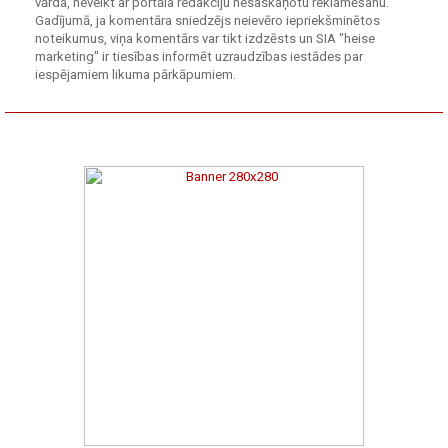
vārda, neveikt ar portāla redakciju nesaskaņotu reklamēšanu.
Gadījumā, ja komentāra sniedzējs neievēro iepriekšminētos
noteikumus, viņa komentārs var tikt izdzēsts un SIA "heise
marketing" ir tiesības informēt uzraudzības iestādes par
iespējamiem likuma pārkāpumiem.