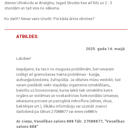
dienas Ultrakodu ar Analgīnu, tagad Skudex kas arī līdz uz 2 - 3
stundām un tad viss no sākuma.
Ko darīt? Nevar vairs izturēt. Pie kāda ārsta vērsties?
ATBILDES:
2025. gada 16. maijā
Labdien!
Iespējams, ka tas ir no muguras problēmām, bet nevaram
izslēgt arī gremošanas trakta problēmas - kuņģa,
aizkuņģadziedzera, žultspūšļa. Ja vēlaties mūsu viedokli, tad
varam piedāvāt veikt vispārēju organisma izmeklēšanu,,
balstītu uz biorezonansi, kursa laikā tiek izmeklēts katrs
orgāns un sistēmas un noskaidrotas funkcionālās izmaiņas,
iekaisuma procesi un patogēnā mikroflora (sēnes, vīrusi,
baktērijas utt.), Sīkāku informāciju var uzzināt zvanot
darbdienā pa tālruni 27088877 vai www.vs888.lv
Ar cieņu, Veselības salons 888 Tālr. 27088877, "Veselības
salons 888"