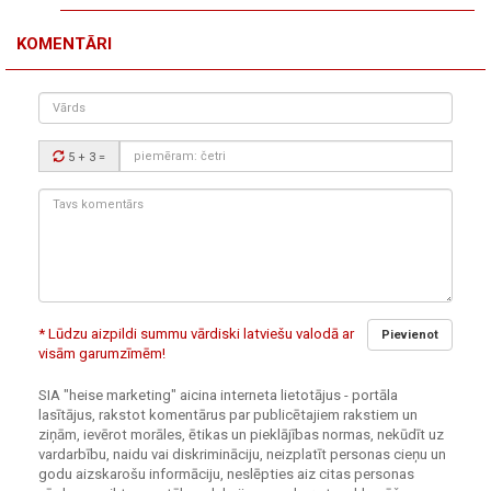
KOMENTĀRI
Vārds
Drošības
5 + 3
=
kods:
Tavs
komentārs:
* Lūdzu aizpildi summu vārdiski latviešu valodā ar
Pievienot
visām garumzīmēm!
SIA "heise marketing" aicina interneta lietotājus - portāla
lasītājus, rakstot komentārus par publicētajiem rakstiem un
ziņām, ievērot morāles, ētikas un pieklājības normas, nekūdīt uz
vardarbību, naidu vai diskrimināciju, neizplatīt personas cieņu un
godu aizskarošu informāciju, neslēpties aiz citas personas