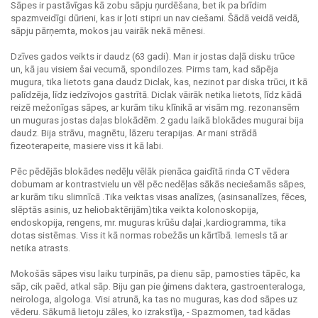
Sāpes ir pastāvīgas kā zobu sāpju ņurdēšana, bet ik pa brīdim
spazmveidīgi dūrieni, kas ir ļoti stipri un nav ciešami. Šādā veidā veidā,
sāpju pārņemta, mokos jau vairāk nekā mēnesi.
Dzīves gados veikts ir daudz (63 gadi). Man ir jostas daļā disku trūce
un, kā jau visiem šai vecumā, spondilozes. Pirms tam, kad sāpēja
mugura, tika lietots gana daudz Diclak, kas, nezinot par diska trūci, it kā
palīdzēja, līdz iedzīvojos gastrītā. Diclak vāirāk netika lietots, līdz kādā
reizē mežonīgas sāpes, ar kurām tiku klīnikā ar visām mg. rezonansēm
un muguras jostas daļas blokādēm. 2 gadu laikā blokādes mugurai bija
daudz. Bija strāvu, magnētu, lāzeru terapijas. Ar mani strādā
fizeoterapeite, masiere viss it kā labi.
Pēc pēdējās blokādes nedēļu vēlāk pienāca gaidītā rinda CT vēdera
dobumam ar kontrastvielu un vēl pēc nedēļas sākās neciešamās sāpes,
ar kurām tiku slimnīcā .Tika veiktas visas analīzes, (asinsanalīzes, fēces,
slēptās asinis, uz heliobaktērijām)tika veikta kolonoskopija,
endoskopija, rengens, mr. muguras krūšu daļai ,kardiogramma, tika
dotas sistēmas. Viss it kā normas robežās un kārtībā. Iemesls tā ar
netika atrasts.
Mokošās sāpes visu laiku turpinās, pa dienu sāp, pamosties tāpēc, ka
sāp, cik paēd, atkal sāp. Biju gan pie ģimens daktera, gastroenteraloga,
neirologa, algologa. Visi atrunā, ka tas no muguras, kas dod sāpes uz
vēderu. Sākumā lietoju zāles, ko izrakstīja, - Spazmomen, tad kādas