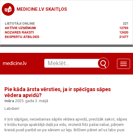
MEDICINE.LV SKAITĻOS
LIETOTĀJI ONLINE
227
AKTĪVIE UZŅĒMUMI
12793
NOZARES RAKSTI
12420
EKSPERTU ATBILDES
21477
Toggle
naviga
Pie kāda ārsta vērsties, ja ir spēcīgas sāpes
vēdera apvidū?
Ināra
2025. gada 3. maijā
Labdien!
Ir ļoti sāpīgas, neciešamas sāpēs vēdera apvidū, precīzāk sakot, sāpes
ir krūšu kurvja apakšējā daļā pa vidu, virzienā līdz pašai nabai, pārņem
kreisā pusē paribē un pa sāniem uz leju. Brīžiem pāriet arī uz labo pusi.