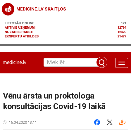
MEDICINE.LV SKAITĻOS
LIETOTĀJI ONLINE
121
AKTĪVIE UZŅĒMUMI
12794
NOZARES RAKSTI
12420
EKSPERTU ATBILDES
21477
Toggle
naviga
Vēnu ārsta un proktologa
konsultācijas Covid-19 laikā
16.04.2020 13:11