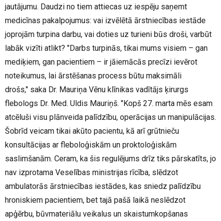
jautājumu. Daudzi no tiem attiecas uz iespēju saņemt
medicīnas pakalpojumus: vai izvēlētā ārstniecības iestāde
joprojām turpina darbu, vai doties uz turieni būs droši, varbūt
labāk vizīti atlikt? "Darbs turpinās, tikai mums visiem – gan
mediķiem, gan pacientiem – ir jāiemācās precīzi ievērot
noteikumus, lai ārstēšanas process būtu maksimāli
drošs," saka Dr. Mauriņa Vēnu klīnikas vadītājs ķirurgs
flebologs Dr. Med. Uldis Mauriņš. "Kopš 27. marta mēs esam
atcēluši visu plānveida palīdzību, operācijas un manipulācijas.
Šobrīd veicam tikai akūto pacientu, kā arī grūtnieču
konsultācijas ar fleboloģiskām un proktoloģiskām
saslimšanām. Ceram, ka šis regulējums drīz tiks pārskatīts, jo
nav izprotama Veselības ministrijas rīcība, slēdzot
ambulatorās ārstniecības iestādes, kas sniedz palīdzību
hroniskiem pacientiem, bet tajā pašā laikā neslēdzot
apģērbu, būvmateriālu veikalus un skaistumkopšanas