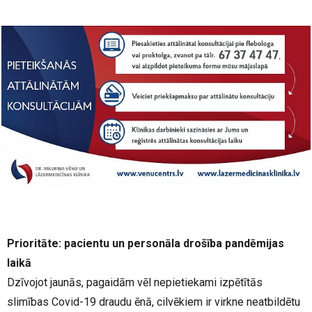
Prioritāte: pacientu un personāla drošība pandēmijas
laikā
Dzīvojot jaunās, pagaidām vēl nepietiekami izpētītās
slimības Covid-19 draudu ēnā, cilvēkiem ir virkne neatbildētu