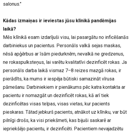
salonus."
Kādas izmaiņas ir ieviestas jūsu klīnikā pandēmijas
laikā?
Mēs klīnikā esam izdarījuši visu, lai pasargātu no inficēšanās
darbiniekus un pacientus. Personāls valkā sejas maskas,
nēsā apģērbus ar īsām piedurknēm, nevalkā ne gredzenus,
ne rokaspulksteņus, lai varētu kvalitatīvi dezinficēt rokas. Ja
personāls darba laikā vismaz 7–8 reizes mazgā rokas, ir
pierādīts, ka mums ir iespēja būtiski samazināt vīrusa
pārnešanu. Darbiniekiem ir pienākums pēc katra kontakta ar
pacientu ir nomazgāt un dezinficēt rokas, kā arī tiek
dezinficētas visas telpas, visas vietas, kur pacients
pieskaras. Tātad jebkurš pacients, atnākot uz klīniku, var būt
pilnīgi drošs, ka visi priekšmeti, kas bijuši saskarē ar
iepriekšējo pacientu, ir dezinficēti. Pacientiem nevajadzētu