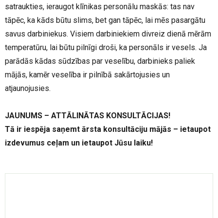
satraukties, ieraugot klīnikas personālu maskās: tas nav
tāpēc, ka kāds būtu slims, bet gan tāpēc, lai mēs pasargātu
savus darbiniekus. Visiem darbiniekiem divreiz dienā mērām
temperatūru, lai būtu pilnīgi droši, ka personāls ir vesels. Ja
parādās kādas sūdzības par veselību, darbinieks paliek
mājās, kamēr veselība ir pilnībā sakārtojusies un
atjaunojusies.
JAUNUMS – ATTĀLINĀTAS KONSULTĀCIJAS!
Tā ir iespēja saņemt ārsta konsultāciju mājās – ietaupot
izdevumus ceļam un ietaupot Jūsu laiku!