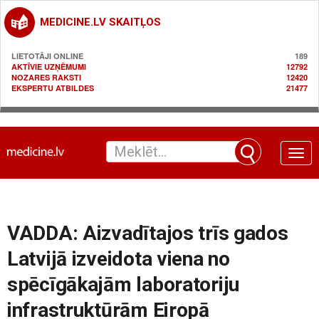
MEDICINE.LV SKAITĻOS
LIETOTĀJI ONLINE
189
AKTĪVIE UZŅĒMUMI
12792
NOZARES RAKSTI
12420
EKSPERTU ATBILDES
21477
Toggle
naviga
VADDA: Aizvadītajos trīs gados
Latvijā izveidota viena no
spēcīgākajām laboratoriju
infrastruktūrām Eiropā