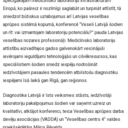
spēcīgākajām medicīnisko laboratoriju infrastruktūrām
Eiropā, ko pašreiz ir nozīmīgi saglabāt un turpināt attīstīt, tā
sniedzot būtiskus uzlabojumus arī Latvijas veselības
aprūpes sistēmā kopumā, konferencē “Veseli Latvijā šodien
un rīt: vai izmantojam laboratoriju potenciālu?” pauda Latvijas
veselības nozares profesionāļi. Medicīnisko laboratoriju
attīstību aizvadītajos gados galvenokārt veicinājuši
ievērojami ieguldījumi tehnoloģijās un cilvēkresursos, kas
speciālistiem šodien sniedz iespēju nodrošināt
iedzīvotājiem pasaules tendencēm atbilstošu diagnostiku
iespējami īsā laikā gan Rīgā, gan reģionos.
Diagnostika Latvijā ir īsts veiksmes stāsts, iedzīvotāji
laboratoriju pakalpojumus šodien var saņemt uzreiz un
kvalitatīvi, atklājot konferenci, teica
Veselības aprūpes darba
devēju asociācijas (VADDA) un “Veselības centrs 4” valdes
priekšsēdētājs Māris Rēvalds.