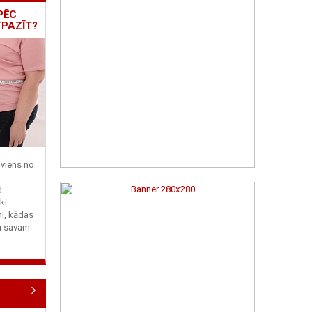
PĒC
TPAZĪT?
viens no
d
ki
ni, kādas
tu savam