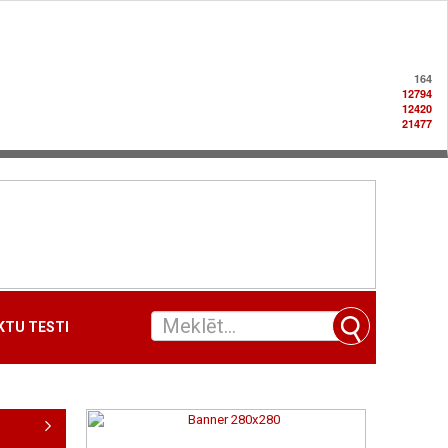
164
12794
12420
21477
TU TESTI