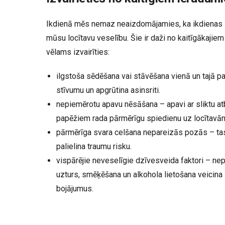
Ikdienā mēs nemaz neaizdomājamies, ka ikdienas i
mūsu locītavu veselību. Šie ir daži no kaitīgākajie
vēlams izvairīties:
ilgstoša sēdēšana vai stāvēšana vienā un tajā p
stīvumu un apgrūtina asinsriti.
nepiemērotu apavu nēsāšana – apavi ar sliktu at
papēžiem rada pārmērīgu spiedienu uz locītavā
pārmērīga svara celšana nepareizās pozās – tas
palielina traumu risku.
vispārējie neveselīgie dzīvesveida faktori – ne
uzturs, smēķēšana un alkohola lietošana veicina
bojājumus.