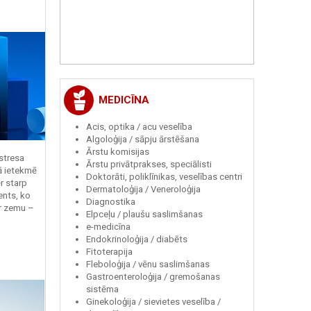
MEDICĪNA
Acis, optika / acu veselība
Algoloģija / sāpju ārstēšana
Ārstu komisijas
 stresa
Ārstu privātprakses, speciālisti
ā ietekmē
Doktorāti, poliklīnikas, veselības centri
r starp
Dermatoloģija / Veneroloģija
ents, ko
Diagnostika
r zemu –
Elpceļu / plaušu saslimšanas
e-medicīna
Endokrinoloģija / diabēts
Fitoterapija
Fleboloģija / vēnu saslimšanas
Gastroenteroloģija / gremošanas
sistēma
Ginekoloģija / sievietes veselība /