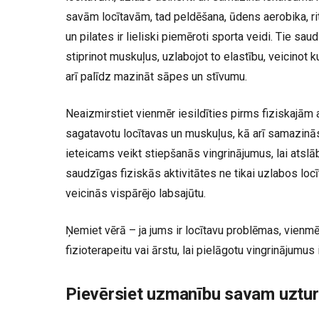
savām locītavām, tad peldēšana, ūdens aerobika, ri
un pilates ir lieliski piemēroti sporta veidi. Tie sau
stiprinot muskuļus, uzlabojot to elastību, veicinot k
arī palīdz mazināt sāpes un stīvumu.
Neaizmirstiet vienmēr iesildīties pirms fiziskajām 
sagatavotu locītavas un muskuļus, kā arī samazinās
ieteicams veikt stiepšanās vingrinājumus, lai atsl
saudzīgas fiziskās aktivitātes ne tikai uzlabos locī
veicinās vispārējo labsajūtu.
Ņemiet vērā – ja jums ir locītavu problēmas, vienmēr
fizioterapeitu vai ārstu, lai pielāgotu vingrinājumu
Pievērsiet uzmanību savam uzt