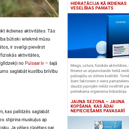
HIDRATĀCIJA KĀ IKDIENAS
VESELĪBAS PAMATS
kt ikdienas aktivitātes. Tās
ība būtiski ietekmē mūsu
ātos, ir svarīgi pievērst
iziskās aktivitātes,
īglīdzekļi no
Pulsaar.lv
– šajā
Miegs, uzturs, fiziskās aktivitātes,
jums saglabāt kustību brīvību
līmenis un atjaunošanās tiešā veid
pašsajūtu un dzīves kvalitāti. Tomē
šiem faktoriem ir viens pamatelem
daudzi joprojām mēdz novērtēt pa
pietiekama organisma hidratācija.
JAUNA SEZONA – JAUNA
KOPŠANA: KAS ĀDAI
NEPIECIEŠAMS PAVASARĪ
m, kas palīdzēs saglabāt
tes stiprina muskuļus ap
isku. Ja vēlies rūpēties par