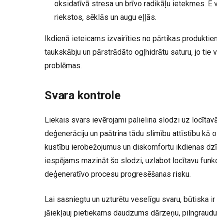
oksidatīvā stresa un brīvo radikāļu ietekmes. E 
riekstos, sēklās un augu eļļās.
Ikdienā ieteicams izvairīties no pārtikas produktie
taukskābju un pārstrādāto ogļhidrātu saturu, jo tie v
problēmas.
Svara kontrole
Liekais svars ievērojami palielina slodzi uz locītav
deģenerāciju un paātrina tādu slimību attīstību kā o
kustību ierobežojumus un diskomfortu ikdienas dzīv
iespējams mazināt šo slodzi, uzlabot locītavu funk
deģeneratīvo procesu progresēšanas risku.
Lai sasniegtu un uzturētu veselīgu svaru, būtiska ir
jāiekļauj pietiekams daudzums dārzeņu, pilngraudu