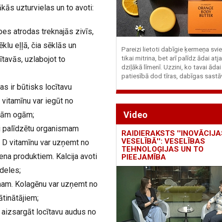
ākās uzturvielas un to avoti:
es atrodas treknajās zivīs,
ēklu eļļā, čia sēklās un
Pareizi lietoti dabīgie ķermeņa svie
tavās, uzlabojot to
tikai mitrina, bet arī palīdz ādai at
dziļākā līmenī. Uzzini, ko tavai ādai
patiesībā dod tīras, dabīgas sastā
s ir būtisks locītavu
 vitamīnu var iegūt no
Video
ādām ogām;
ai palīdzētu organismam
RAIDIERAKSTS ''INOVĀCIJA
VESELĪBĀ'': VESELĪBAS
s. D vitamīnu var uzņemt no
TEHNOLOĢIJAS UN TO
ena produktiem. Kalcija avoti
PIEEJAMĪBA
ndeles;
umam. Kolagēnu var uzņemt no
ātinātājiem;
 aizsargāt locītavu audus no