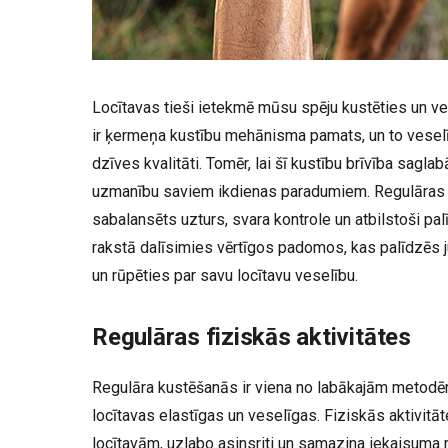
Locītavas tieši ietekmē mūsu spēju kustēties un vei
ir ķermeņa kustību mehānisma pamats, un to vesel
dzīves kvalitāti. Tomēr, lai šī kustību brīvība saglab
uzmanību saviem ikdienas paradumiem. Regulāras f
sabalansēts uzturs, svara kontrole un atbilstoši pal
rakstā dalīsimies vērtīgos padomos, kas palīdzēs 
un rūpēties par savu locītavu veselību.
Regulāras fiziskās aktivitātes
Regulāra kustēšanās ir viena no labākajām metodē
locītavas elastīgas un veselīgas. Fiziskās aktivitā
locītavām, uzlabo asinsriti un samazina iekaisuma r