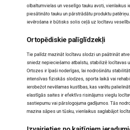
olbaltumvielas un veselīgo tauku avoti, vienlaikus 
piesātināto tauku un pārstrādātu produktu patēriņu
ievērošana ir būtisks solis ceļā uz locītavu veselī
Ortopēdiskie palīglīdzekļi
Tie palīdz mazināt locītavu slodzi un paātrināt at
sniedz nepieciešamo atbalstu, stabilizē locītavas
Ortozes ir īpaši noderīgas, lai nodrošinātu stabilit
intensīvas fiziskās slodzes, sporta laikā vai rehabi
ierobežot nevēlamas kustības, kas varētu palielināt
elastīgās saites ir efektīvs risinājums vieglu locīt
sastiepumu vai pārslogojuma gadījumos. Tās nodro
mazina sāpes un tūsku, vienlaikus saglabājot locīta
Izvairieties no kaitīgiem ieradu