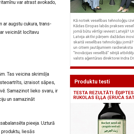
vitamīnu var atrast avokado,
Kā notiek veselības tehnoloģiju iz
m ar augstu cukura, trans-
Kādas Eiropas labās prakses vesel
jomā būtu vērtīgi ieviest Latvijā? U
ar veicināt locītavu
Latvija aktīvi pārņem dažādas inovā
skaitā veselības tehnoloģiju jomā
un citiem jautājumiem raidieraksta
"Inovācijas veselībā" sērijā atbildē
valsts aģentūras direktorei Indra Dr
ām. Tas veicina skrimšļa
Produktu testi
steoartrīts, izraisot sāpes,
ē. Samazinot lieko svaru, ir
TESTA REZULTĀTI: ĒĢIPTES
RUKOLAS EĻĻA (ERUCA SAT
ciju un samazināt
 sabalansēta pieeja. Uzturā
 produktu, liesās