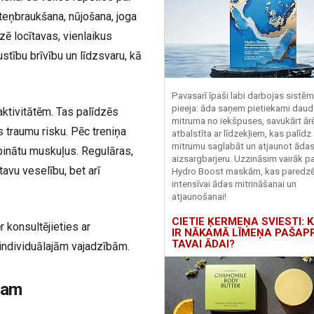
teņbraukšana, nūjošana, joga
dzē locītavas, vienlaikus
ustību brīvību un līdzsvaru, kā
Pavasarī īpaši labi darbojas sistē
pieeja: āda saņem pietiekami daud
aktivitātēm. Tas palīdzēs
mitruma no iekšpuses, savukārt ārēj
 traumu risku. Pēc treniņa
atbalstīta ar līdzekļiem, kas palīdz
mitrumu saglabāt un atjaunot āda
ābinātu muskuļus. Regulāras,
aizsargbarjeru.
Uzzināsim vairāk pa
tavu veselību, bet arī
Hydro
Boost
maskām, kas paredz
intensīvai ādas mitrināšanai un
atjaunošanai!
CIETIE ĶERMEŅA SVIESTI: K
 konsultējieties ar
IR NĀKAMĀ LĪMEŅA PAŠAP
TAVAI ĀDAI?
s individuālajām vajadzībām.
uram