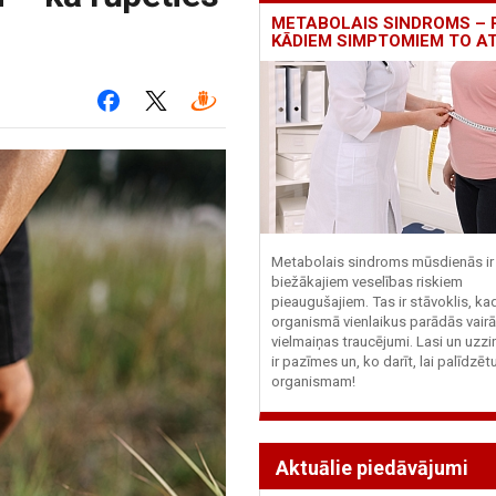
METABOLAIS SINDROMS – 
KĀDIEM SIMPTOMIEM TO A
Metabolais sindroms mūsdienās ir 
biežākajiem veselības riskiem
pieaugušajiem. Tas ir stāvoklis, ka
organismā vienlaikus parādās vairā
vielmaiņas traucējumi. Lasi un uzzi
ir pazīmes un, ko darīt, lai palīdzē
organismam!
Aktuālie piedāvājumi