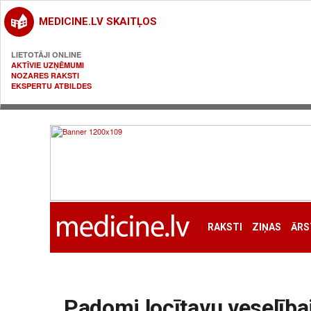
MEDICINE.LV SKAITĻOS
LIETOTĀJI ONLINE
AKTĪVIE UZŅĒMUMI
NOZARES RAKSTI
EKSPERTU ATBILDES
RAKSTI
ZIŅAS
ĀRS
Padomi locītavu veselībai