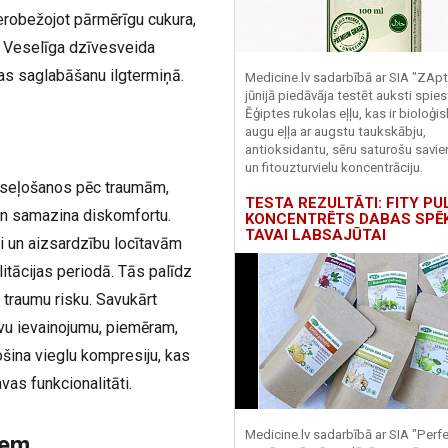
ierobežojot pārmērīgu cukura,
. Veselīga dzīvesveida
bas saglabāšanu ilgtermiņā.
Medicine.lv sadarbībā ar SIA "ZApt
jūnijā piedāvāja testēt auksti spies
Ēģiptes rukolas eļļu, kas ir bioloģis
augu eļļa ar augstu taukskābju,
antioksidantu, sēru saturošu savi
un fitouzturvielu koncentrāciju.
veseļošanos pēc traumām,
TESTA REZULTĀTI: FITY PU
 un samazina diskomfortu.
KONCENTRĒTS DABAS SPĒ
TAVAI LABSAJŪTAI
āti un aizsardzību locītavām
litācijas periodā. Tās palīdz
 traumu risku. Savukārt
avu ievainojumu, piemēram,
šina vieglu kompresiju, kas
vas funkcionalitāti.
Medicine.lv sadarbībā ar SIA "Perf
miem