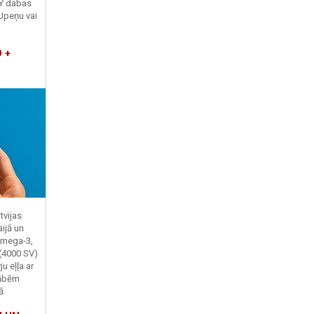
TY dabas
Upeņu vai
 +
tvijas
ijā un
Omega-3,
 (4000 SV)
u eļļa ar
kābēm
ā.