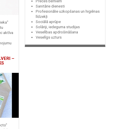
Preces bērniem
Sanitārie dienesti
Profesionālie uzkopšanas un higiēnas
līdzekļi
Sociālā aprūpe
ieka"
Solāriji, iedeguma studijas
tu
Veselības apdrošināšana
ki aktīva
Veselīgs uzturs
enojumu
LVERI –
KS
ecto"