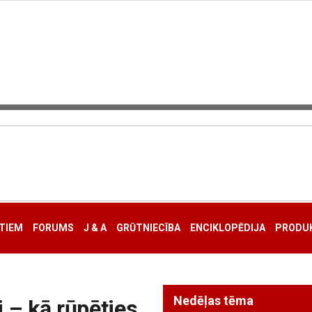
TIEM
FORUMS
J & A
GRŪTNIECĪBA
ENCIKLOPĒDIJA
PRODUK
Nedēļas tēma
 – kā rūpēties