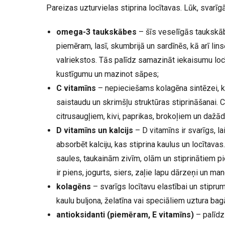
Pareizas uzturvielas stiprina locītavas. Lūk, svarīg
omega-3 taukskābes
– šīs veselīgās taukskāb
piemēram, lasī, skumbrijā un sardīnēs, kā arī lins
valriekstos. Tās palīdz samazināt iekaisumu locī
kustīgumu un mazinot sāpes;
C vitamīns
– nepieciešams kolagēna sintēzei, ka
saistaudu un skrimšļu struktūras stiprināšanai. C
citrusaugļiem, kivi, paprikas, brokoļiem un daž
D vitamīns un kalcijs
– D vitamīns ir svarīgs, l
absorbēt kalciju, kas stiprina kaulus un locītava
saules, taukainām zivīm, olām un stiprinātiem pi
ir piens, jogurts, siers, zaļie lapu dārzeņi un ma
kolagēns
– svarīgs locītavu elastībai un stipr
kaulu buljona, želatīna vai speciāliem uztura bag
antioksidanti (piemēram, E vitamīns)
– palīdz