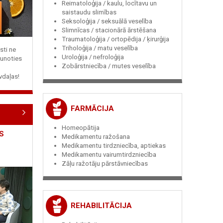
Reimatoloģija / kaulu, locītavu un
saistaudu slimības
Seksoloģija / seksuālā veselība
Slimnīcas / stacionārā ārstēšana
Traumatoloģija / ortopēdija / ķirurģija
Triholoģija / matu veselība
sti ne
Uroloģija / nefroloģija
jaunoties
Zobārstniecība / mutes veselība
vdaļas!
FARMĀCIJA
Homeopātija
S
Medikamentu ražošana
Medikamentu tirdzniecība, aptiekas
Medikamentu vairumtirdzniecība
Zāļu ražotāju pārstāvniecības
REHABILITĀCIJA