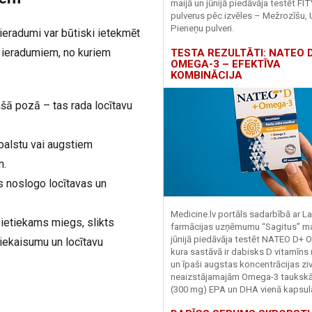
maijā un jūnijā piedāvāja testēt FI
pulverus pēc izvēles – Mežrozīšu, 
Pieneņu pulveri.
eradumi var būtiski ietekmēt
m ieradumiem, no kuriem
TESTA REZULTĀTI: NATEO D
OMEGA-3 – EFEKTĪVA
KOMBINĀCIJA
ašā pozā – tas rada locītavu
balstu vai augstiem
m.
 noslogo locītavas un
Medicine.lv portāls sadarbībā ar La
pietiekams miegs, slikts
farmācijas uzņēmumu “Sagitus” ma
jūnijā piedāvāja testēt NATEO D+ 
 iekaisumu un locītavu
kura sastāvā ir dabisks D vitamīns
un īpaši augstas koncentrācijas zivj
neaizstājamajām Omega-3 tauks
(300 mg) EPA un DHA vienā kapsul