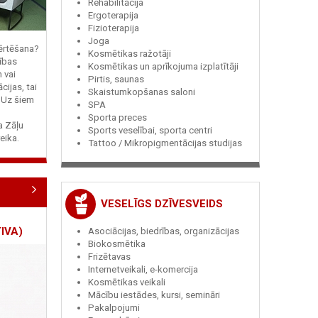
Rehabilitācija
Ergoterapija
Fizioterapija
Joga
vērtēšana?
Kosmētikas ražotāji
ības
Kosmētikas un aprīkojuma izplatītāji
n vai
Pirtis, saunas
cijas, tai
Skaistumkopšanas saloni
? Uz šiem
SPA
Sporta preces
ja Zāļu
Sports veselībai, sporta centri
eika.
Tattoo / Mikropigmentācijas studijas
VESELĪGS DZĪVESVEIDS
IVA)
Asociācijas, biedrības, organizācijas
Biokosmētika
Frizētavas
Internetveikali, e-komercija
Kosmētikas veikali
Mācību iestādes, kursi, semināri
Pakalpojumi