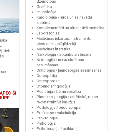
dzemdības
Ģenētika
Imunoloģija
Kardioloģija / sirds un asinsvadu
sistēma
Komplementārā un alternatīvā medicīna
Laboratorijas
Medicīnas iekārtas, instrumenti,
miska
piederumi, palīglīdzekļi
z
Medicīnas literatūra
i tiek
Narkoloģija / atkarību ārstēšana
 šo
Neiroloģija / nervu sistēmas
s
saslimšanas
r
Onkoloģija / ļaundabīgas saslimšanas
ētas
Osteopātija
Osteoporoze
Otorinolaringoloģija
Pediatrija / bērnu veselība
ĀPĒC ŠĪ
Plastikas ķirurģija / estētiskā, rokas,
RŪPE
rekonstruktīvā ķirurģija
Podoloģija / pēdu aprūpe
Profilakse / vakcinācija
Proktoloģija
Psiholoģija
Psihoterapija / psihiatrija