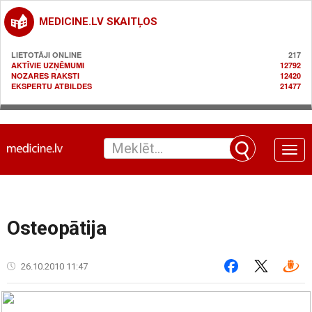
MEDICINE.LV SKAITĻOS
LIETOTĀJI ONLINE
217
AKTĪVIE UZŅĒMUMI
12792
NOZARES RAKSTI
12420
EKSPERTU ATBILDES
21477
Toggle
naviga
Osteopātija
26.10.2010 11:47