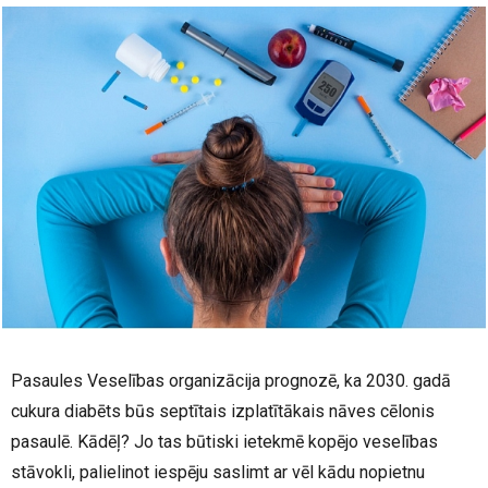
Pasaules Veselības organizācija prognozē, ka 2030. gadā
cukura diabēts būs septītais izplatītākais nāves cēlonis
pasaulē. Kādēļ? Jo tas būtiski ietekmē kopējo veselības
stāvokli, palielinot iespēju saslimt ar vēl kādu nopietnu