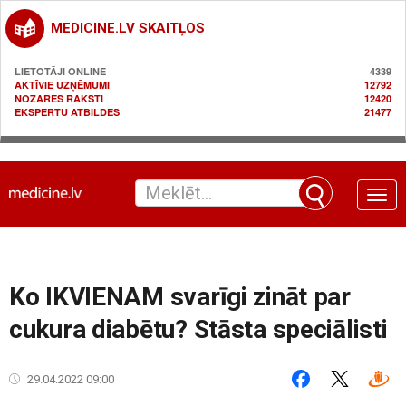
MEDICINE.LV SKAITĻOS
LIETOTĀJI ONLINE
4339
AKTĪVIE UZŅĒMUMI
12792
NOZARES RAKSTI
12420
EKSPERTU ATBILDES
21477
Toggle
naviga
Ko IKVIENAM svarīgi zināt par
cukura diabētu? Stāsta speciālisti
29.04.2022 09:00