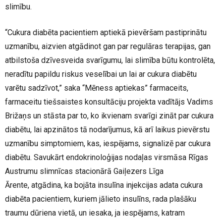
slimību.
“Cukura diabēta pacientiem aptiekā pievēršam pastiprinātu
uzmanību, aizvien atgādinot gan par regulāras terapijas, gan
atbilstoša dzīvesveida svarīgumu, lai slimība būtu kontrolēta,
neradītu papildu riskus veselībai un lai ar cukura diabētu
varētu sadzīvot,” saka “Mēness aptiekas” farmaceits,
farmaceitu tiešsaistes konsultāciju projekta vadītājs Vadims
Brižaņs un stāsta par to, ko ikvienam svarīgi zināt par cukura
diabētu, lai apzinātos tā nodarījumus, kā arī laikus pievērstu
uzmanību simptomiem, kas, iespējams, signalizē par cukura
diabētu. Savukārt endokrinoloģijas nodaļas virsmāsa Rīgas
Austrumu slimnīcas stacionārā Gaiļezers Līga
Ārente, atgādina, ka bojāta insulīna injekcijas adata cukura
diabēta pacientiem, kuriem jālieto insulīns, rada plašāku
traumu dūriena vietā, un iesaka, ja iespējams, katram