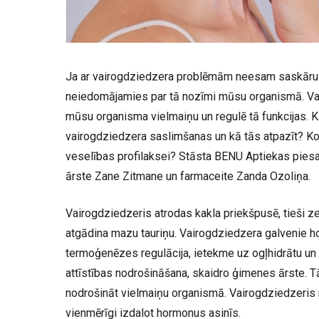
Ja ar vairogdziedzera problēmām neesam saskāruši
neiedomājamies par tā nozīmi mūsu organismā. Va
mūsu organisma vielmaiņu un regulē tā funkcijas.
vairogdziedzera saslimšanas un kā tās atpazīt? Ko
veselības profilaksei? Stāsta BENU Aptiekas piesa
ārste Zane Zitmane un farmaceite Zanda Ozoliņa.
Vairogdziedzeris atrodas kakla priekšpusē, tieši z
atgādina mazu tauriņu. Vairogdziedzera galvenie ho
termoģenēzes regulācija, ietekme uz ogļhidrātu un
attīstības nodrošināšana, skaidro ģimenes ārste. Tā
nodrošināt vielmaiņu organismā. Vairogdziedzeris 
vienmērīgi izdalot hormonus asinīs.