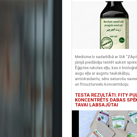
Medicine.lv sadarbībā ar SIA "ZApt
jūnijā piedāvāja testēt auksti spies
Ēģiptes rukolas eļļu, kas ir bioloģis
augu eļļa ar augstu taukskābju,
antioksidantu, sēru saturošu savi
un fitouzturvielu koncentrāciju.
TESTA REZULTĀTI: FITY PU
KONCENTRĒTS DABAS SPĒ
TAVAI LABSAJŪTAI