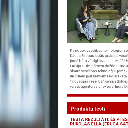
Kā notiek veselības tehnoloģiju iz
Kādas Eiropas labās prakses vesel
jomā būtu vērtīgi ieviest Latvijā? U
Latvija aktīvi pārņem dažādas inovā
skaitā veselības tehnoloģiju jomā
un citiem jautājumiem raidieraksta
"Inovācijas veselībā" sērijā atbildē
valsts aģentūras direktorei Indra Dr
Produktu testi
TESTA REZULTĀTI: ĒĢIPTES
RUKOLAS EĻĻA (ERUCA SAT