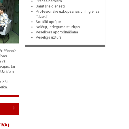
Preces bērniem
Sanitārie dienesti
Profesionālie uzkopšanas un higiēnas
līdzekļi
Sociālā aprūpe
Solāriji, iedeguma studijas
Veselības apdrošināšana
Veselīgs uzturs
vērtēšana?
ības
n vai
cijas, tai
? Uz šiem
ja Zāļu
eika.
IVA)