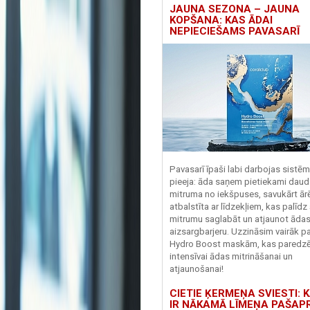
JAUNA SEZONA – JAUNA
KOPŠANA: KAS ĀDAI
NEPIECIEŠAMS PAVASARĪ
Pavasarī īpaši labi darbojas sistē
pieeja: āda saņem pietiekami daud
mitruma no iekšpuses, savukārt ārēj
atbalstīta ar līdzekļiem, kas palīdz
mitrumu saglabāt un atjaunot āda
aizsargbarjeru.
Uzzināsim vairāk pa
Hydro
Boost
maskām, kas paredz
intensīvai ādas mitrināšanai un
atjaunošanai!
CIETIE ĶERMEŅA SVIESTI: K
IR NĀKAMĀ LĪMEŅA PAŠAP