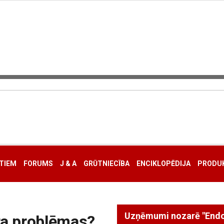
TIEM
FORUMS
J & A
GRŪTNIECĪBA
ENCIKLOPĒDIJA
PRODUK
ra problēmas?