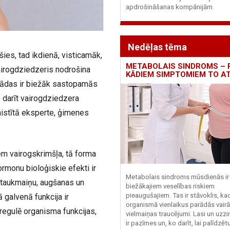
apdrošināšanas kompānijām.
Nedēļas tēma
es, tad ikdienā, visticamāk,
METABOLAIS SINDROMS – 
irogdziedzeris nodrošina
KĀDIEM SIMPTOMIEM TO A
 Kādas ir biežāk sastopamās
 darīt vairogdziedzera
istītā eksperte, ģimenes
em vairogskrimšļa, tā forma
rmonu bioloģiskie efekti ir
Metabolais sindroms mūsdienās ir 
 taukmaiņu, augšanas un
biežākajiem veselības riskiem
pieaugušajiem. Tas ir stāvoklis, ka
 galvenā funkcija ir
organismā vienlaikus parādās vairā
regulē organisma funkcijas,
vielmaiņas traucējumi. Lasi un uzzi
ir pazīmes un, ko darīt, lai palīdzē