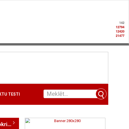
142
12794
12420
21477
TU TESTI
Uzņēmumi nozarē "Endokrinoloģija / diabēts"