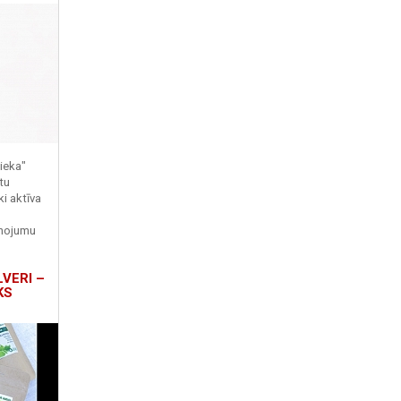
ieka"
tu
ki aktīva
enojumu
LVERI –
KS