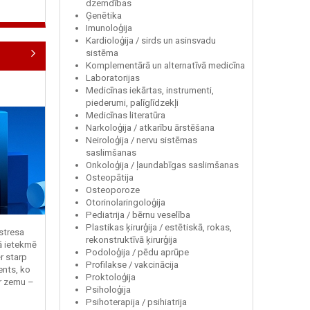
dzemdības
Ģenētika
Imunoloģija
Kardioloģija / sirds un asinsvadu
sistēma
Komplementārā un alternatīvā medicīna
Laboratorijas
Medicīnas iekārtas, instrumenti,
piederumi, palīglīdzekļi
Medicīnas literatūra
Narkoloģija / atkarību ārstēšana
Neiroloģija / nervu sistēmas
saslimšanas
Onkoloģija / ļaundabīgas saslimšanas
Osteopātija
Osteoporoze
Otorinolaringoloģija
Pediatrija / bērnu veselība
Plastikas ķirurģija / estētiskā, rokas,
 stresa
rekonstruktīvā ķirurģija
ā ietekmē
Podoloģija / pēdu aprūpe
r starp
Profilakse / vakcinācija
ents, ko
Proktoloģija
r zemu –
Psiholoģija
Psihoterapija / psihiatrija