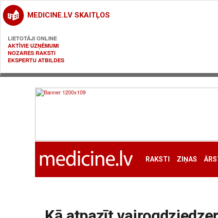
MEDICINE.LV SKAITĻOS
LIETOTĀJI ONLINE
AKTĪVIE UZŅĒMUMI
NOZARES RAKSTI
EKSPERTU ATBILDES
RAKSTI
ZIŅAS
ĀRS
Kā atpazīt vairogdziedze