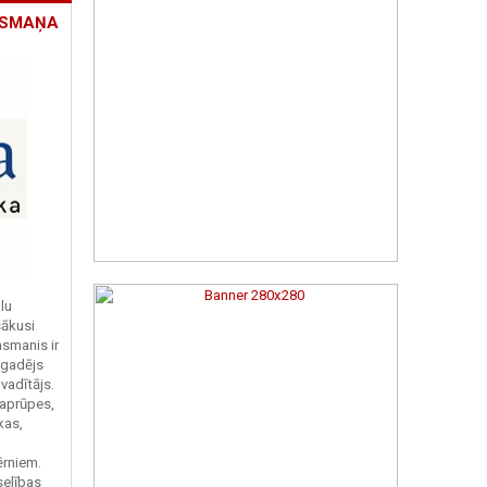
ASMAŅA
lu
sākusi
asmanis ir
ggadējs
vadītājs.
 aprūpes,
kas,
rniem.
selības