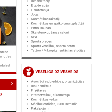
Rehabilitācija
Ergoterapija
Fizioterapija
Joga
Kosmētikas ražotāji
Kosmētikas un aprīkojuma izplatītāji
Pirtis, saunas
Skaistumkopšanas saloni
SPA
Sporta preces
Sports veselībai, sporta centri
Tattoo / Mikropigmentācijas studijas
sti ne
jaunoties
vdaļas!
VESELĪGS DZĪVESVEIDS
Asociācijas, biedrības, organizācijas
Biokosmētika
Frizētavas
S
Internetveikali, e-komercija
Kosmētikas veikali
Mācību iestādes, kursi, semināri
Pakalpojumi