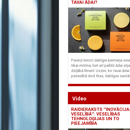
TAVAI ĀDAI?
Pareizi lietoti dabīgie ķermeņa svie
tikai mitrina, bet arī palīdz ādai at
dziļākā līmenī. Uzzini, ko tavai ādai
patiesībā dod tīras, dabīgas sastā
Video
RAIDIERAKSTS ''INOVĀCIJA
VESELĪBĀ'': VESELĪBAS
TEHNOLOĢIJAS UN TO
PIEEJAMĪBA