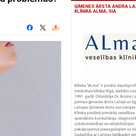
ĢIMENES ĀRSTA ANDRA L
KLĪNIKA ALMA, SIA
Klīnika "ALma" ir privāta daudzprofi
medicīnas klīnika Rīgā, darbību uz
1991. gadā. Dibinātājs Dr. Andris L
pirmais ģimenes ārsts Latvijā un il
Latvijas Ģimenes ārstu asociācijas 
Klīnika piedāvā primārās veselības
speciālistu konsultāciju, diagnosti
zobārstniecības un rehabilitācijas
pakalpojumus pieaugušajiem un bē
Sadarbība ar Latvijas lielākajām ve