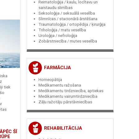
Reimatoloģija / kaulu, locītavu un
saistaudu slimības
Seksoloģija / seksuālā veselība
Slimnīcas / stacionārā ārstēšana
Traumatoloģija / ortopēdija / ķirurģija
Triholoģija / matu veselība
Uroloģija / nefroloģija
Zobārstniecība / mutes veselība
FARMĀCIJA
miska
Homeopātija
z
Medikamentu ražošana
i tiek
Medikamentu tirdzniecība, aptiekas
 šo
Medikamentu vairumtirdzniecība
s
Zāļu ražotāju pārstāvniecības
r
ētas
REHABILITĀCIJA
ĀPĒC ŠĪ
RŪPE