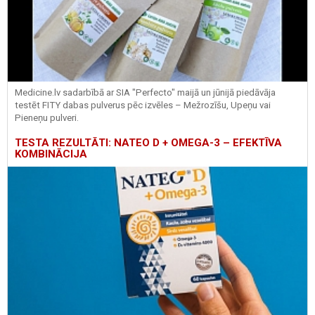
Medicine.lv sadarbībā ar SIA "Perfecto" maijā un jūnijā piedāvāja
testēt FITY dabas pulverus pēc izvēles – Mežrozīšu, Upeņu vai
Pieneņu pulveri.
TESTA REZULTĀTI: NATEO D + OMEGA-3 – EFEKTĪVA
KOMBINĀCIJA