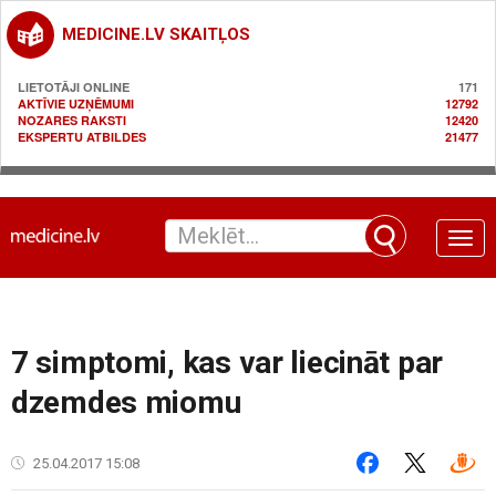
MEDICINE.LV SKAITĻOS
LIETOTĀJI ONLINE
171
AKTĪVIE UZŅĒMUMI
12792
NOZARES RAKSTI
12420
EKSPERTU ATBILDES
21477
Toggle
naviga
7 simptomi, kas var liecināt par
dzemdes miomu
25.04.2017 15:08