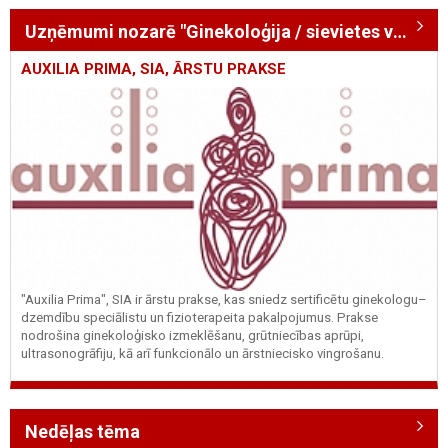
Uzņēmumi nozarē "Ginekoloģija / sievietes veselība / dzemdības"
AUXILIA PRIMA, SIA, ĀRSTU PRAKSE
"Auxilia Prima", SIA ir ārstu prakse, kas sniedz sertificētu ginekologu–
dzemdību speciālistu un fizioterapeita pakalpojumus. Prakse
nodrošina ginekoloģisko izmeklēšanu, grūtniecības aprūpi,
ultrasonogrāfiju, kā arī funkcionālo un ārstniecisko vingrošanu.
Nedēļas tēma