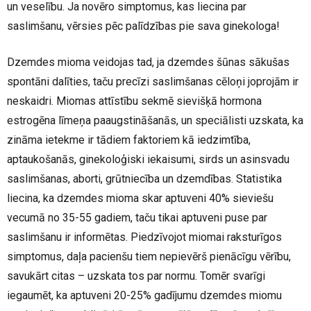
un veselību. Ja novēro simptomus, kas liecina par
saslimšanu, vērsies pēc palīdzības pie sava ginekologa!
Dzemdes mioma veidojas tad, ja dzemdes šūnas sākušas
spontāni dalīties, taču precīzi saslimšanas cēloņi joprojām ir
neskaidri. Miomas attīstību sekmē sievišķā hormona
estrogēna līmeņa paaugstināšanās, un speciālisti uzskata, ka
zināma ietekme ir tādiem faktoriem kā iedzimtība,
aptaukošanās, ginekoloģiski iekaisumi, sirds un asinsvadu
saslimšanas, aborti, grūtniecība un dzemdības. Statistika
liecina, ka dzemdes mioma skar aptuveni 40% sieviešu
vecumā no 35-55 gadiem, taču tikai aptuveni puse par
saslimšanu ir informētas. Piedzīvojot miomai raksturīgos
simptomus, daļa pacienšu tiem nepievērš pienācīgu vērību,
savukārt citas – uzskata tos par normu. Tomēr svarīgi
iegaumēt, ka aptuveni 20-25% gadījumu dzemdes miomu