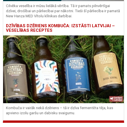
Cilvēka veselība ir mūsu lielākā vērtība. Tā ir pamats pilnvērtīgai
dzīvei, drošībai un pārliecībai par nākotni. Tieši šī pārliecība ir pamatā
New Hanza MED Vītolu klīnikas darbībai.
DZĪVĪBAS DZĒRIENS KOMBUČA: IZSTĀSTI LATVIJAI –
VESELĪBAS RECEPTES
Kombuča ir vairāk nekā dzēriens – tā ir dzīva fermentēta tēja, kas
apvieno izcilu garšu un dabisku svaigumu.