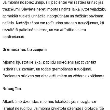
Ja mioma nospiež urīnpūsli, pacientei var rasties urinācijas
traucējumi. Sieviete nereti mostas nakts laikā, jūtot vajadzību
apmeklēt tualeti, urinācija ir apgrūtināta un dažkārt pavisam
neliela. Audzējs tāpat var radīt urīna atteces traucējumus, kā
rezultātā palielinās nieres, un var attīstīties nieru
saslimšanas.
Gremošanas traucējumi
Miomai kļūstot lielākai, papildu spiediens tāpat var tikt
izdarīts uz zarnām, un rodas gremošanas traucējumi.
Pacientes sūdzas par aizcietējumiem un vēdera uzpūšanos.
Neauglība
Atkarībā no dzemdes miomas lokalizācijas mezgls var
izraisīt neauglību. Ja mioma izvietota dzemdes gļotādā, tie