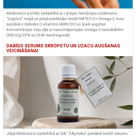
Medicine.lv portāls sadarbībā ar Latvijas farmācijas uzņēmumu
“Sagitus” maijā un jūnijā piedāvāja testēt NATEO D+ Omega-3, kura
sastāvā ir dabisks D vitamīns (4000 SV) un īpaši augstas
koncentrācijas zivju eļļa ar neaizstājamajām Omega-3 taukskābēm
(300 mg) EPA un DHA vienā kapsulā.
DABĪGS SERUMS SKROPSTU UN UZACU AUGŠANAS
VEICINĀŠANAI
Jūlijā Medicine.lv sadarbībā ar SIA "ZAptieka" piedāvā testēt serumu