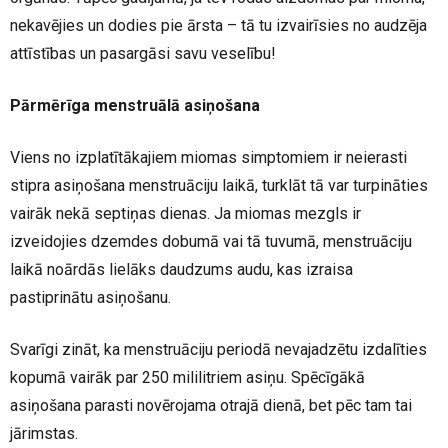
nekavējies un dodies pie ārsta – tā tu izvairīsies no audzēja
attīstības un pasargāsi savu veselību!
Pārmērīga menstruālā asiņošana
Viens no izplatītākajiem miomas simptomiem ir neierasti
stipra asiņošana menstruāciju laikā, turklāt tā var turpināties
vairāk nekā septiņas dienas. Ja miomas mezgls ir
izveidojies dzemdes dobumā vai tā tuvumā, menstruāciju
laikā noārdās lielāks daudzums audu, kas izraisa
pastiprinātu asiņošanu.
Svarīgi zināt, ka menstruāciju periodā nevajadzētu izdalīties
kopumā vairāk par 250 mililitriem asiņu. Spēcīgākā
asiņošana parasti novērojama otrajā dienā, bet pēc tam tai
jārimstas.