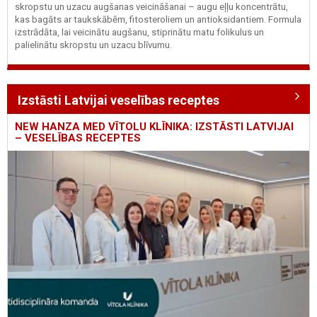
skropstu un uzacu augšanas veicināšanai – augu eļļu koncentrātu,
kas bagāts ar taukskābēm, fitosteroliem un antioksidantiem. Formula
izstrādāta, lai veicinātu augšanu, stiprinātu matu folikulus un
palielinātu skropstu un uzacu blīvumu.
Izstāsti Latvijai veselības receptes
NEW HANZA MED VĪTOLU KLĪNIKA: IZSTĀSTI LATVIJAI
– VESELĪBAS RECEPTES