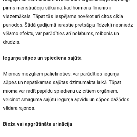
pirms menstruāciju sākuma, kad hormonu līmenis ir
viszemākais. Tāpat tās iespējams novērot arī citos cikla
periodos. Šādā gadījumā ierastie pretsāpju līdzekļi nesniedz
vēlamo efektu, var parādīties arī nelabums, reibonis un
drudzis.
Iegurņa sāpes un spiediena sajūta
Miomas mezgliem palielinoties, var parādīties iegurņa
sāpes un nepatīkamas sajūtas dzimumakta laikā. Tāpat
mioma var radīt papildu spiedienu uz citiem orgāniem,
veicinot smaguma sajūtu iegurņa apvīdu un sāpes dažādos
vēdera rajonos.
Bieža vai apgrūtināta urinācija