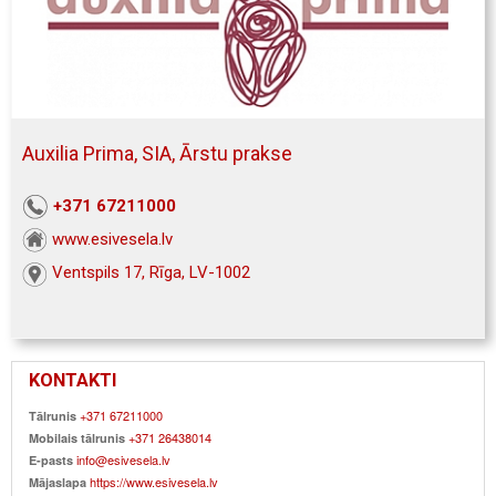
Auxilia Prima, SIA, Ārstu prakse
+371 67211000
www.esivesela.lv
Ventspils 17, Rīga, LV-1002
KONTAKTI
+371 67211000
Tālrunis
+371 26438014
Mobilais tālrunis
info@esivesela.lv
E-pasts
https://www.esivesela.lv
Mājaslapa