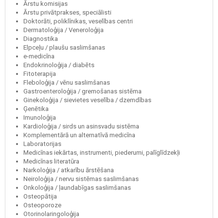
Ārstu komisijas
Ārstu privātprakses, speciālisti
Doktorāti, poliklīnikas, veselības centri
Dermatoloģija / Veneroloģija
Diagnostika
Elpceļu / plaušu saslimšanas
e-medicīna
Endokrinoloģija / diabēts
Fitoterapija
Fleboloģija / vēnu saslimšanas
Gastroenteroloģija / gremošanas sistēma
Ginekoloģija / sievietes veselība / dzemdības
Ģenētika
Imunoloģija
Kardioloģija / sirds un asinsvadu sistēma
Komplementārā un alternatīvā medicīna
Laboratorijas
Medicīnas iekārtas, instrumenti, piederumi, palīglīdzekļi
Medicīnas literatūra
Narkoloģija / atkarību ārstēšana
Neiroloģija / nervu sistēmas saslimšanas
Onkoloģija / ļaundabīgas saslimšanas
Osteopātija
Osteoporoze
Otorinolaringoloģija