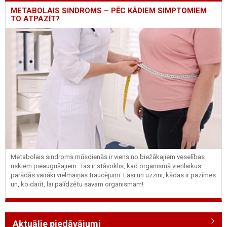
METABOLAIS SINDROMS – PĒC KĀDIEM SIMPTOMIEM
TO ATPAZĪT?
Metabolais sindroms mūsdienās ir viens no biežākajiem veselības
riskiem pieaugušajiem. Tas ir stāvoklis, kad organismā vienlaikus
parādās vairāki vielmaiņas traucējumi. Lasi un uzzini, kādas ir pazīmes
un, ko darīt, lai palīdzētu savam organismam!
Aktuālie piedāvājumi