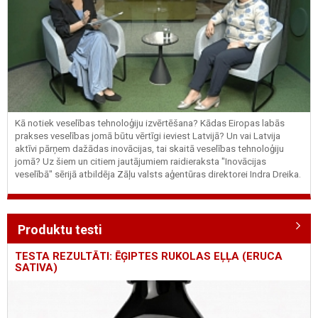
Kā notiek veselības tehnoloģiju izvērtēšana? Kādas Eiropas labās
prakses veselības jomā būtu vērtīgi ieviest Latvijā? Un vai Latvija
aktīvi pārņem dažādas inovācijas, tai skaitā veselības tehnoloģiju
jomā? Uz šiem un citiem jautājumiem raidieraksta "Inovācijas
veselībā" sērijā atbildēja Zāļu valsts aģentūras direktorei Indra Dreika.
Produktu testi
TESTA REZULTĀTI: ĒĢIPTES RUKOLAS EĻĻA (ERUCA
SATIVA)