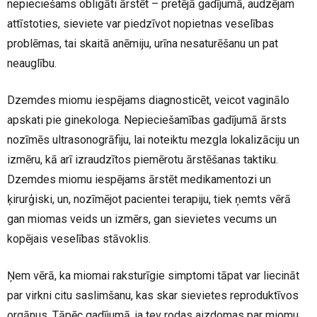
nepieciešams obligāti ārstēt – pretējā gadījumā, audzējam
attīstoties, sieviete var piedzīvot nopietnas veselības
problēmas, tai skaitā anēmiju, urīna nesaturēšanu un pat
neauglību.
Dzemdes miomu iespējams diagnosticēt, veicot vaginālo
apskati pie ginekologa. Nepieciešamības gadījumā ārsts
nozīmēs ultrasonogrāfiju, lai noteiktu mezgla lokalizāciju un
izmēru, kā arī izraudzītos piemērotu ārstēšanas taktiku.
Dzemdes miomu iespējams ārstēt medikamentozi un
ķirurģiski, un, nozīmējot pacientei terapiju, tiek ņemts vērā
gan miomas veids un izmērs, gan sievietes vecums un
kopējais veselības stāvoklis.
Ņem vērā, ka miomai raksturīgie simptomi tāpat var liecināt
par virkni citu saslimšanu, kas skar sievietes reproduktīvos
orgānus. Tāpēc gadījumā, ja tev rodas aizdomas par miomu,