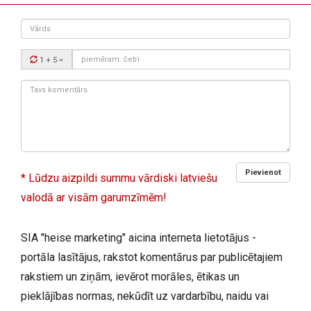
Vārds
Drošības
1 + 5
=
kods:
Tavs
komentārs:
Pievienot
* Lūdzu aizpildi summu vārdiski latviešu
valodā ar visām garumzīmēm!
SIA "heise marketing" aicina interneta lietotājus -
portāla lasītājus, rakstot komentārus par publicētajiem
rakstiem un ziņām, ievērot morāles, ētikas un
pieklājības normas, nekūdīt uz vardarbību, naidu vai