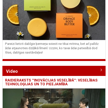
Pareizi lietoti dabīgie ķermeņa sviesti ne tikai mitrina, bet arī palīdz
ādai atjaunoties dziļākā līmenī. Uzzini, ko tavai ādai patiesībā dod
tīras, dabīgas sastāvdaļas!
Video
RAIDIERAKSTS ''INOVĀCIJAS VESELĪBĀ'': VESELĪBAS
TEHNOLOĢIJAS UN TO PIEEJAMĪBA