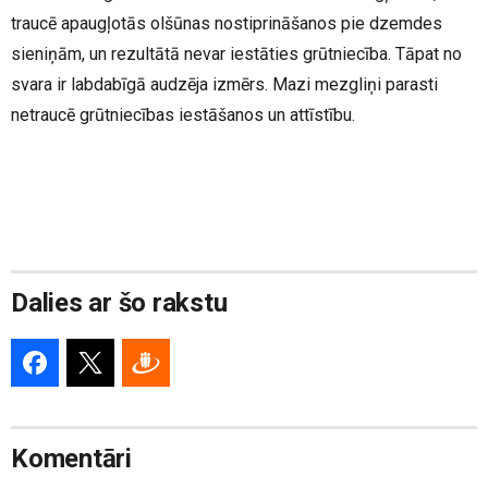
traucē apaugļotās olšūnas nostiprināšanos pie dzemdes
sieniņām, un rezultātā nevar iestāties grūtniecība. Tāpat no
svara ir labdabīgā audzēja izmērs. Mazi mezgliņi parasti
netraucē grūtniecības iestāšanos un attīstību.
Dalies ar šo rakstu
Komentāri