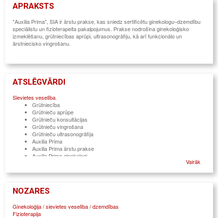
APRAKSTS
"Auxilia Prima", SIA ir ārstu prakse, kas sniedz sertificētu ginekologu–dzemdību
speciālistu un fizioterapeita pakalpojumus. Prakse nodrošina ginekoloģisko
izmeklēšanu, grūtniecības aprūpi, ultrasonogrāfiju, kā arī funkcionālo un
ārstniecisko vingrošanu.
ATSLĒGVĀRDI
Sievietes veselība
.
Grūtniecība
Grūtnieču aprūpe
Grūtnieču konsultācijas
Grūtnieču vingrošana
Grūtnieču ultrasonogrāfija
Auxilia Prima
Auxilia Prima ārstu prakse
Auxilia Prima ginekologi
Vairāk
Ginekologi
Ginekoloģija
Dzemdību speciālisti
Dzemdību speciālistu konsultācijas
NOZARES
Ginekologa vizīte
Grūtniecības uzraudzība
Ginekoloģija / sievietes veselība / dzemdības
Ultrasonogrāfija
Fizioterapija
USG