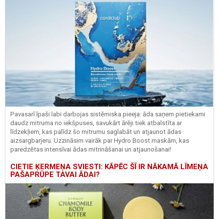
Pavasarī īpaši labi darbojas sistēmiska pieeja: āda saņem pietiekami
daudz mitruma no iekšpuses, savukārt ārēji tiek atbalstīta ar
līdzekļiem, kas palīdz šo mitrumu saglabāt un atjaunot ādas
aizsargbarjeru.
Uzzināsim vairāk par
Hydro
Boost
maskām, kas
paredzētas intensīvai ādas mitrināšanai un atjaunošanai!
CIETIE ĶERMEŅA SVIESTI: KĀPĒC ŠĪ IR NĀKAMĀ LĪMEŅA
PAŠAPRŪPE TAVAI ĀDAI?