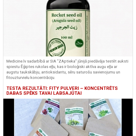
Medicine.lv sadarbībā ar SIA "ZAptieka" jūnijā piedāvāja testēt auksti
spiestu Ēģiptes rukolas eļļu, kas ir bioloģiski aktīva augu eļļa ar
augstu taukskābju, antioksidantu, sēru saturošu savienojumu un
fitouzturvielu koncentrāciju.
TESTA REZULTĀTI: FITY PULVERI – KONCENTRĒTS
DABAS SPĒKS TAVAI LABSAJŪTAI