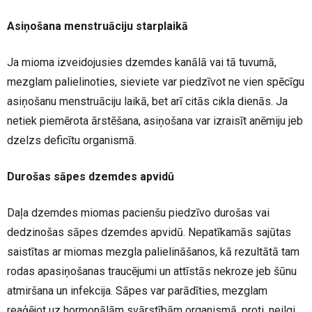
Asiņošana menstruāciju starplaikā
Ja mioma izveidojusies dzemdes kanālā vai tā tuvumā,
mezglam palielinoties, sieviete var piedzīvot ne vien spēcīgu
asiņošanu menstruāciju laikā, bet arī citās cikla dienās. Ja
netiek piemērota ārstēšana, asiņošana var izraisīt anēmiju jeb
dzelzs deficītu organismā.
Durošas sāpes dzemdes apvidū
Daļa dzemdes miomas pacienšu piedzīvo durošas vai
dedzinošas sāpes dzemdes apvidū. Nepatīkamās sajūtas
saistītas ar miomas mezgla palielināšanos, kā rezultātā tam
rodas apasiņošanas traucējumi un attīstās nekroze jeb šūnu
atmiršana un infekcija. Sāpes var parādīties, mezglam
reaģējot uz hormonālām svārstībām organismā, proti, neilgi