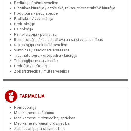
Pediatrija / bērnu veselība
Plastikas ķirurģija / estētiskā, rokas, rekonstruktīvā ķirurģija
Podoloģija / pēdu aprūpe
Profilakse / vakcinācija
Proktoloģija
Psiholoģija
Psihoterapija / psihiatrija
Reimatoloģija / kaulu, locītavu un saistaudu slimības
Seksoloģija / seksuālā veselība
Slimnīcas / stacionārā ārstēšana
Traumatoloģija / ortopēdija / ķirurģija
Triholoģija / matu veselība
Uroloģija / nefroloģija
Zobārstniecība / mutes veselība
FARMĀCIJA
Homeopātija
Medikamentu ražošana
Medikamentu tirdzniecība, aptiekas
Medikamentu vairumtirdzniecība
Zāļu ražotāju pārstāvniecības