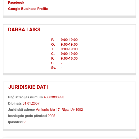
Facebook
Google Business Profile
DARBA LAIKS
P.
9
00
-19
00
O.
9
00
-19
00
T.
9
00
-19
00
C.
9
00
-19
00
P.
9
00
-16
30
S.
-
Sv.
-
JURIDISKIE DATI
40003893993
Reģistrācijas numurs
31.01.2007
Dibināts
Ventspils iela 17, Rīga, LV-1002
Juridiskā adrese
2025
Iesniegtie gada pārskati
2
Īpašnieki