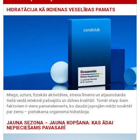
HIDRATĀCIJA KĀ IKDIENAS VESELĪBAS PAMATS
Miegs, uzturs, fiziskās aktivitātes, stresa līmenis un atjaunošanās
tiešā veidā ietekmē pašsajūtu un dzīves kvalitāti. Tomēr starp šiem
faktoriem ir viens pamatelements, ko daudzi joprojām mēdz novērtēt
par zemu – pietiekama organisma hidratācija.
JAUNA SEZONA – JAUNA KOPŠANA: KAS ĀDAI
NEPIECIEŠAMS PAVASARĪ