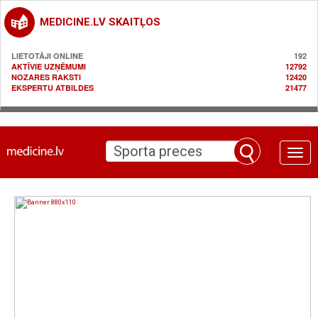
MEDICINE.LV SKAITĻOS
LIETOTĀJI ONLINE
192
AKTĪVIE UZŅĒMUMI
12792
NOZARES RAKSTI
12420
EKSPERTU ATBILDES
21477
Toggle
naviga