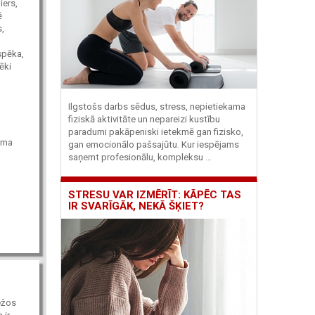
iers,
ē
s,
spēka,
ēki
Ilgstošs darbs sēdus, stress, nepietiekama
fiziskā aktivitāte un nepareizi kustību
paradumi pakāpeniski ietekmē gan fizisko,
ama
gan emocionālo pašsajūtu. Kur iespējams
saņemt profesionālu, kompleksu ...
STRESU VAR IZMĒRĪT: KĀPĒC TAS
IR SVARĪGĀK, NEKĀ ŠĶIET?
ežos