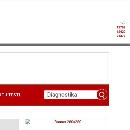
170
12792
12420
21477
TU TESTI