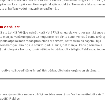
r jāapmeklē ārsts - homeopāts vai kāds zinošs gastroenterologs. Līdz brīdim, 
l." pilienus, kas nopērkami Homeopātiskajās aptiekās. Tie mazina iekaisumu un
nota ar barības vadu) mazspējas gadījumā....
em vienā iest
rstu Latvijā. Vēlējos uzināt, kurā vietā Rīgā var uzreiz vienoties par tikšanos 
 man jau vairākus gadus uz muguras ir ļoti slikta acne. Principā esmu ievēroj
is gadus atpakaļ man radās problēmas ar nerviem, bet viss ko es saņēmu bija
ervus kārtīgāk. Urologs - Esmu 21 gadus jauns, bet man jau kādu gadu moka
dēļ psiholoģiska faktora, tomēr vēlētos to pārbaudīt kārtīgāk. Paldies jau ieprie
ostiku - pārbaudi šūnu līmenī, tiek pārbaudīts katrs orgāns un sistēma. ...
terapija un diēta nedeva pilnīgi nekādus rezultātus. Vai tas varētu būt saistīt
baudīt? Paldies!