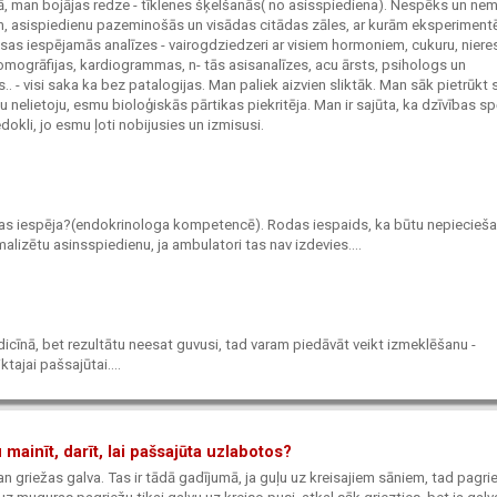
, man bojājas redze - tīklenes šķelšanās( no asisspiediena). Nespēks un nem
ēm, asispiedienu pazeminošās un visādas citādas zāles, ar kurām eksperiment
as iespējamās analīzes - vairogdziedzeri ar visiem hormoniem, cukuru, niere
omogrāfijas, kardiogrammas, n- tās asisanalīzes, acu ārsts, psihologs un
. - visi saka ka bez patalogijas. Man paliek aizvien sliktāk. Man sāk pietrūkt 
 nelietoju, esmu bioloģiskās pārtikas piekritēja. Man ir sajūta, ka dzīvības sp
dokli, jo esmu ļoti nobijusies un izmisusi.
tomas iespēja?(endokrinologa kompetencē). Rodas iespaids, ka būtu nepiecieš
alizētu asinsspiedienu, ja ambulatori tas nav izdevies....
dicīnā, bet rezultātu neesat guvusi, tad varam piedāvāt veikt izmeklēšanu -
tajai pašsajūtai....
 mainīt, darīt, lai pašsajūta uzlabotos?
n griežas galva. Tas ir tādā gadījumā, ja guļu uz kreisajiem sāniem, tad pagri