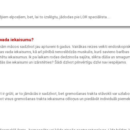
em elpceļiem, bet, lai to izslēgtu, jādodas pie LOR speciālista....
s vada iekaisumu?
ēmām mācos sadzīvot jau aptuveni 6 gadus. Vairākas reizes veikti endoskopis
ības vada iekaisums, kā arī pilnībā nenoslēdzās muskulis, kurš savieno barības
 ārstētu iekaisumus. Ik pa laikam rodas dedzinoša sajūta, slikta dūša un smagu
ās šie iekaisumi un izārstēties? Šādi dzīvot pilnvērtīgu dzīvi nav iespējams.
t ir grūti, ar to jāmācās ir sadzīvot, bet gremošanas trakta stāvokli var uzlabo
ot visus gremošanas trakta iekaisuma cēloņus un piedāvāt individuāli piemek