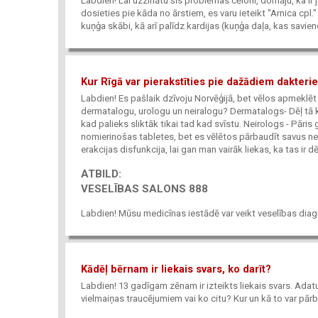
Labdien! Lai uzzinātu šīs problēmas cēloni, domāju, ka i
dosieties pie kāda no ārstiem, es varu ieteikt "Arnica cp
kuņģa skābi, kā arī palīdz kardijas (kuņģa daļa, kas savie
Kur Rīgā var pierakstīties pie dažādiem dakteri
Labdien! Es pašlaik dzīvoju Norvēģijā, bet vēlos apmeklēt ā
dermatalogu, urologu un neiralogu? Dermatalogs- Dēļ tā ka
kad palieks sliktāk tikai tad kad svīstu. Neirologs - Pār
nomierinošas tabletes, bet es vēlētos pārbaudīt savus n
erakcijas disfunkcija, lai gan man vairāk liekas, ka tas ir 
ATBILD:
VESELĪBAS SALONS 888
Labdien! Mūsu medicīnas iestādē var veikt veselības diagn
Kādēļ bērnam ir liekais svars, ko darīt?
Labdien! 13 gadīgam zēnam ir izteikts liekais svars. Adatu 
vielmaiņas traucējumiem vai ko citu? Kur un kā to var pār