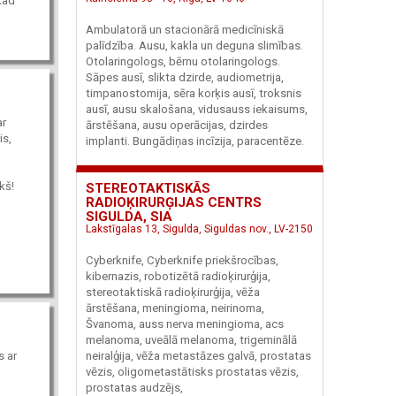
kad
Ambulatorā un stacionārā medicīniskā
palīdzība. Ausu, kakla un deguna slimības.
Otolaringologs, bērnu otolaringologs.
Sāpes ausī, slikta dzirde, audiometrija,
timpanostomija, sēra korķis ausī, troksnis
ausī, ausu skalošana, vidusauss iekaisums,
ar
ārstēšana, ausu operācijas, dzirdes
is,
implanti. Bungādiņas incīzija, paracentēze.
kš!
STEREOTAKTISKĀS
RADIOĶIRURĢIJAS CENTRS
SIGULDA, SIA
Lakstīgalas 13, Sigulda, Siguldas nov., LV-2150
Cyberknife, Cyberknife priekšrocības,
kibernazis, robotizētā radioķirurģija,
stereotaktiskā radioķirurģija, vēža
ārstēšana, meningioma, neirinoma,
Švanoma, auss nerva meningioma, acs
melanoma, uveālā melanoma, trigeminālā
neiralģija, vēža metastāzes galvā, prostatas
s ar
vēzis, oligometastātisks prostatas vēzis,
prostatas audzējs,