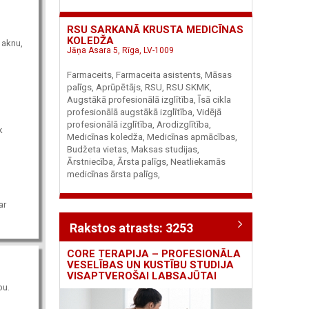
RSU SARKANĀ KRUSTA MEDICĪNAS
KOLEDŽA
t aknu,
Jāņa Asara 5, Rīga, LV-1009
Farmaceits, Farmaceita asistents, Māsas
palīgs, Aprūpētājs, RSU, RSU SKMK,
Augstākā profesionālā izglītība, Īsā cikla
profesionālā augstākā izglītība, Vidējā
profesionālā izglītība, Arodizglītība,
k
Medicīnas koledža, Medicīnas apmācības,
Budžeta vietas, Maksas studijas,
Ārstniecība, Ārsta palīgs, Neatliekamās
medicīnas ārsta palīgs,
ar
Rakstos atrasts: 3253
CORE TERAPIJA – PROFESIONĀLA
VESELĪBAS UN KUSTĪBU STUDIJA
VISAPTVEROŠAI LABSAJŪTAI
bu.