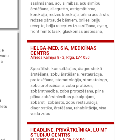
saslimšanas, acu slimības, acu slimību
ārstēšana, allegretto, astigmātisma,
korekcija, redzes korekcija, bērnu acu ārsts,
redzes pārbaude bērniem, brilles, briļļu
recepte, briļļu receptes izrakstīšana, eye-q,
front femtotasik, glaukomas ārstēšana,
HELGA-MED, SIA, MEDICĪNAS
kie
CENTRS
 vadu
Alfrēda Kalniņa 8 - 2, Rīga, LV-1050
ma
Speciālistu konsultācijas, diagnostiskā
ārstēšana, zobu ārstēšana, restaurācija,
protezēšana, stomatoloģija, stomatologs,
zobu protezēšana, zobu protēzes,
zobārstniecība, zobu protezēšana, pilna
plāna zobārstniecības pakalpojumi,
t.
zobārsti, zobārsts, zobu restaurācija,
lētu
diagnostika, ārstēšana, rehabilitācija, visa
veida zobu
HEADLINE, PRIVĀTKLĪNIKA, LU MF
STUDIJU CENTRS
Kalnciema 98 - 16, Rīga, LV-1046