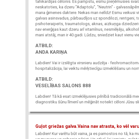
tahikardijas cēlonis. Es pampstu, esmu pieņēmusies svarā
neskatoties, ka dzeru "Adaptolu", "Neutrin" - galvassāp
mana ģimenes daktere. Nekas man nelīdz! Esmu veikusi vis
galvas asinsvadus, pārbaudījos uz spondilozi, rentgeni, t
psihoteraipeits, traumatologs, aknas, aizkuņga dziedzeris.
nav enerģijas kaut dzeru arī vitamīnus, nesmēķēju, alkoholu
mani atstāj, man ir 40.gadi. Lūdzu, sniedziet kaut vienu vie
ATBILD:
ANDA KARIŅA
Labdien! Vai ir izslēgta virsnieru audzēja - feohromaci
hospitalizācija, lai veiktu mērķtiecīgu izmeklēšanu un norm
ATBILD:
VESELĪBAS SALONS 888
Labdien! Tā kā esat izmeklējusies pilnībā tradicionālā me
diagnostiku šūnu līmenī un mēģināt noteikt cēloni Jūsu slik
Guļot griežas galva.Vaina nav atrasta, ko vēl varu
Labdien! Kur varētu būt vaina, ja es pamostos no tā, ka ma