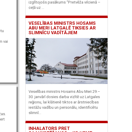
izglītojošs pasākums “Pretvēža vilcienā –
ceļā uz ...
VESELĪBAS MINISTRS HOSAMS
ABU MERI LATGALĒ TIKSIES AR
ētu
SLIMNĪCU VADĪTĀJIEM
m vai
Veselības ministrs Hosams Abu Meri 29.–
30. janvārī dosies darba vizītē uz Latgales
reģionu, lai klātienē tiktos ar ārstniecības
iestāžu vadību un personālu, identificētu
slimnī...
žas.
ert
INHALATORS PRET