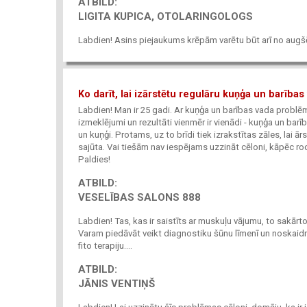
ATBILD:
LIGITA KUPICA, OTOLARINGOLOGS
Labdien! Asins piejaukums krēpām varētu būt arī no augšēji
Ko darīt, lai izārstētu regulāru kuņģa un barība
Labdien! Man ir 25 gadi. Ar kuņģa un barības vada probl
izmeklējumi un rezultāti vienmēr ir vienādi - kuņģa un bar
un kuņģi. Protams, uz to brīdi tiek izrakstītas zāles, lai
sajūta. Vai tiešām nav iespējams uzzināt cēloni, kāpēc rod
Paldies!
ATBILD:
VESELĪBAS SALONS 888
Labdien! Tas, kas ir saistīts ar muskuļu vājumu, to sakārto
Varam piedāvāt veikt diagnostiku šūnu līmenī un noskaidr
fito terapiju....
ATBILD:
JĀNIS VENTIŅŠ