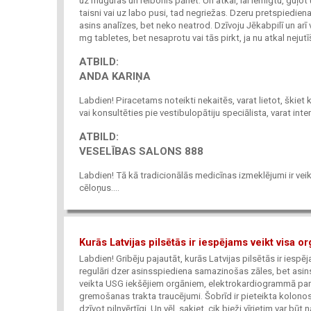
uz muguras un reibonis pāriet. Un atkal, lai iemigtu, guļot 
taisni vai uz labo pusi, tad negriežas. Dzeru pretspiedie
asins analīzes, bet neko neatrod. Dzīvoju Jēkabpilī un ar
mg tabletes, bet nesaprotu vai tās pirkt, ja nu atkal nej
ATBILD:
ANDA KARIŅA
Labdien! Piracetams noteikti nekaitēs, varat lietot, škie
vai konsultēties pie vestibulopātiju speciālista, varat inte
ATBILD:
VESELĪBAS SALONS 888
Labdien! Tā kā tradicionālās medicīnas izmeklējumi ir veik
cēloņus....
Kurās Latvijas pilsētās ir iespējams veikt visa 
Labdien! Gribēju pajautāt, kurās Latvijas pilsētās ir ies
regulāri dzer asinsspiediena samazinošas zāles, bet asins
veikta USG iekšējiem orgāniem, elektrokardiogrammā parād
gremošanas trakta traucējumi. Šobrīd ir pieteikta kolono
dzīvot pilnvērtīgi. Un vēl, sakiet, cik bieži vīrietim var b