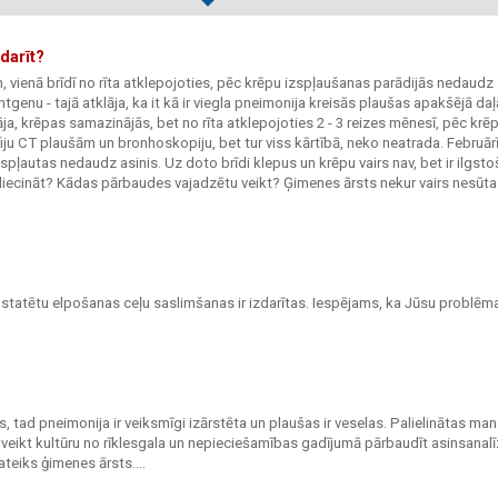
darīt?
m, vienā brīdī no rīta atklepojoties, pēc krēpu izspļaušanas parādijās nedaudz
entgenu - tajā atklāja, ka it kā ir viegla pneimonija kreisās plaušas apakšējā daļ
āja, krēpas samazinājās, bet no rīta atklepojoties 2 - 3 reizes mēnesī, pēc krē
ju CT plaušām un bronhoskopiju, bet tur viss kārtībā, neko neatrada. Februārī
spļautas nedaudz asinis. Uz doto brīdi klepus un krēpu vairs nav, bet ir ilgsto
u liecināt? Kādas pārbaudes vajadzētu veikt? Ģimenes ārsts nekur vairs nesūta
tatētu elpošanas ceļu saslimšanas ir izdarītas. Iespējams, ka Jūsu problēma
 tad pneimonija ir veiksmīgi izārstēta un plaušas ir veselas. Palielinātas ma
 veikt kultūru no rīklesgala un nepieciešamības gadījumā pārbaudīt asinsanal
teiks ģimenes ārsts....