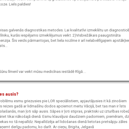
oze. Liels paldies!
s visas galvenās diagnostikas metodes. Lai kvalitatīvi izmeklētu un diagnostic
āk klīniku, kurās iespējams izmeklējumus veikt. 2)Visbiežākais paaugstināta
tenzija. Šis veids pārmantojas, bet liela nozīme ir arī nelabvēlīgajiem apstākļie
ts...
ūnu līmenī var veikt mūsu medicīnas iestādē Rīgā....
pes ausīs?
roblēmu esmu griezusies pie LOR speciālistiem, apjautājusies it kā zinošiem
as reizes gadā ar lidmašīnu dodos apciemot meitu Vācijā, bet tas man ir īsts
aišanās, man ļoti sāp ausis. Sāpes ir ļoti stipras, praktiski uz izturības robe
pāriet tikai nākošajā dienā. Esmu klausījusi daudziem padomiem, piemēram, dz
ekas no tā nepalīdz. Nepalīdzēja arī lidošanas dienā lietotas pretsāpju zāles
saņemt derīgu padomu, ko darīt. Ar cieņu, Brigita, Jelgavā