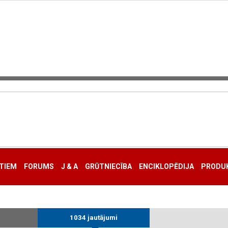
TIEM
FORUMS
J & A
GRŪTNIECĪBA
ENCIKLOPĒDIJA
PRODUK
1034 jautājumi