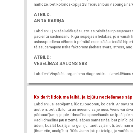
narkoze, bet kolonoskopijā 28. februārī būs vispārīgā nark
ATBILD:
ANDA KARIŅA
Labdien! 1) Visās lielākajās Latvijas pilsētās ir pieejama
pacientu saslimšanu. Rīgā iespējas ir lielākas, jo ir vair
asinsspiediena cēlonis ir primārā esenciālā arteriālā hiper
tā saucamajiem riska faktoriem (liekais svars, stress, augs
ATBILD:
VESELĪBAS SALONS 888
Labdien! Vispārēju organisma diagnostiku - izmeklēšanu š
Ko darīt lidojuma laikā, ja izjūtu neciešamas sā
Labdien! Ja iespējams, lūdzu padomu, ko darīt. Ar savu p
ārstiem, bet atbildi tā arī neesmu saņemusi. Vienu vai div
pārbaudījums, jo pie lidmašīnas pacelšanās un īpaši pie nol
Kad lidmašīna jau ir zemē, sāpes samazinās, bet pilnīgi 
ūdeni, kožļāt kožļājamo gumiju, turēt vaļā muti, bet man n
(ibumetin, analgīns). Būšu Jums ļoti pateicīga, ja varēšu 