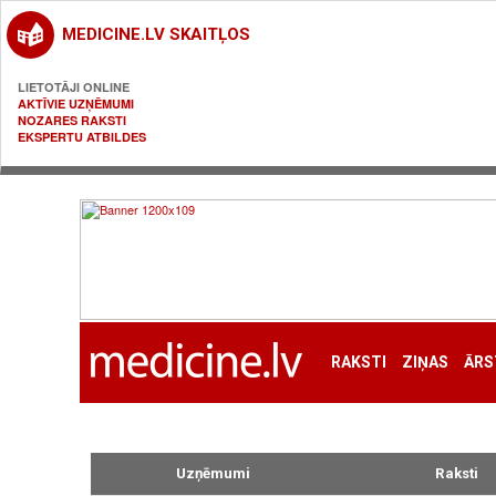
MEDICINE.LV SKAITĻOS
LIETOTĀJI ONLINE
AKTĪVIE UZŅĒMUMI
NOZARES RAKSTI
EKSPERTU ATBILDES
RAKSTI
ZIŅAS
ĀRS
Uzņēmumi
Raksti