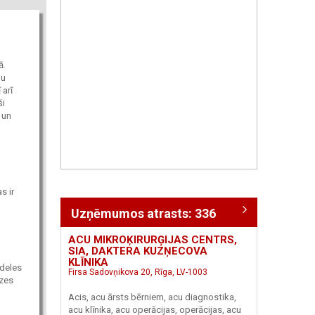
ā.
pu
 arī
ši
 un
s ir
Uzņēmumos atrasts: 336
ACU MIKROĶIRURĢIJAS CENTRS,
SIA, DAKTERA KUZŅECOVA
KLĪNIKA
ndeles
Firsa Sadovņikova 20, Rīga, LV-1003
īzes
Acis, acu ārsts bērniem, acu diagnostika,
acu klīnika, acu operācijas, operācijas, acu