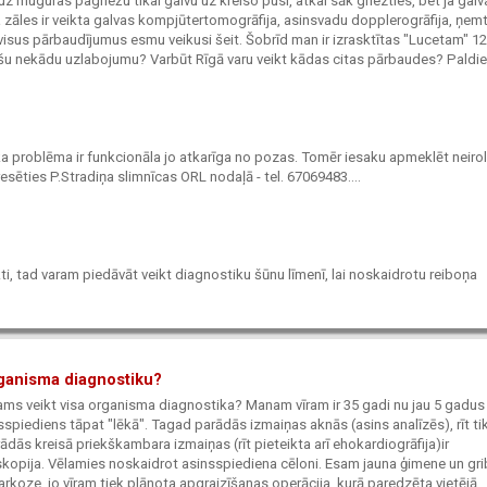
uz muguras pagriežu tikai galvu uz kreiso pusi, atkal sāk griezties, bet ja galva
na zāles ir veikta galvas kompjūtertomogrāfija, asinsvadu dopplerogrāfija, ņem
ī visus pārbaudījumus esmu veikusi šeit. Šobrīd man ir izrasktītas "Lucetam" 1
utīšu nekādu uzlabojumu? Varbūt Rīgā varu veikt kādas citas pārbaudes? Paldie
t ka problēma ir funkcionāla jo atkarīga no pozas. Tomēr iesaku apmeklēt neiro
resēties P.Stradiņa slimnīcas ORL nodaļā - tel. 67069483....
ti, tad varam piedāvāt veikt diagnostiku šūnu līmenī, lai noskaidrotu reiboņa
organisma diagnostiku?
pējams veikt visa organisma diagnostika? Manam vīram ir 35 gadi nu jau 5 gadus
spiediens tāpat "lēkā". Tagad parādās izmaiņas aknās (asins analīzēs), rīt ti
ās kreisā priekškambara izmaiņas (rīt pieteikta arī ehokardiogrāfija)ir
skopija. Vēlamies noskaidrot asinsspiediena cēloni. Esam jauna ģimene un gr
ūt narkoze, jo vīram tiek plānota apgraizīšanas operācija, kurā paredzēta vietējā