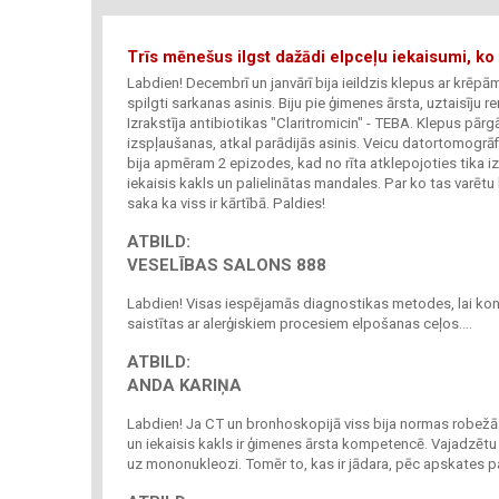
Trīs mēnešus ilgst dažādi elpceļu iekaisumi, ko 
Labdien! Decembrī un janvārī bija ieildzis klepus ar krēpā
spilgti sarkanas asinis. Biju pie ģimenes ārsta, uztaisīju r
Izrakstīja antibiotikas "Claritromicin" - TEBA. Klepus pārg
izspļaušanas, atkal parādijās asinis. Veicu datortomogrāfi
bija apmēram 2 epizodes, kad no rīta atklepojoties tika iz
iekaisis kakls un palielinātas mandales. Par ko tas varēt
saka ka viss ir kārtībā. Paldies!
ATBILD:
VESELĪBAS SALONS 888
Labdien! Visas iespējamās diagnostikas metodes, lai kons
saistītas ar alerģiskiem procesiem elpošanas ceļos....
ATBILD:
ANDA KARIŅA
Labdien! Ja CT un bronhoskopijā viss bija normas robežās,
un iekaisis kakls ir ģimenes ārsta kompetencē. Vajadzētu
uz mononukleozi. Tomēr to, kas ir jādara, pēc apskates pa