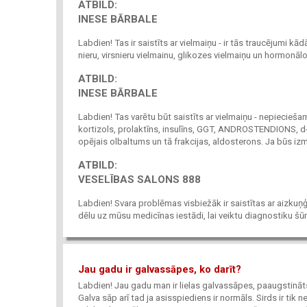
ATBILD:
INESE BĀRBALE
Labdien! Tas ir saistīts ar vielmaiņu - ir tās traucējumi kād
nieru, virsnieru vielmainu, glikozes vielmaiņu un hormonāl
ATBILD:
INESE BĀRBALE
Labdien! Tas varētu būt saistīts ar vielmaiņu - nepiecieša
kortizols, prolaktīns, insulīns, GGT, ANDROSTENDIONS, d-
opējais olbaltums un tā frakcijas, aldosterons. Ja būs izm
ATBILD:
VESELĪBAS SALONS 888
Labdien! Svara problēmas visbiežāk ir saistītas ar aizku
dēlu uz mūsu medicīnas iestādi, lai veiktu diagnostiku šūn
Jau gadu ir galvassāpes, ko darīt?
Labdien! Jau gadu man ir lielas galvassāpes, paaugstināts 
Galva sāp arī tad ja asisspiediens ir normāls. Sirds ir tik 