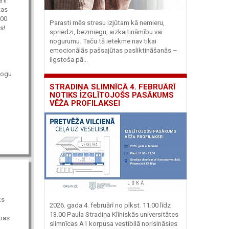
 ir
tas
200
Parasti mēs stresu izjūtam kā nemieru,
s!
spriedzi, bezmiegu, aizkaitināmību vai
nogurumu. Taču tā ietekme nav tikai
emocionālās pašsajūtas pasliktināšanās –
ilgstoša pā...
logu
STRADIŅA SLIMNĪCĀ 4. FEBRUĀRĪ
NOTIKS IZGLĪTOJOŠS PASĀKUMS
VĒŽA PROFILAKSEI
ks
2026. gada 4. februārī no plkst. 11.00 līdz
13.00 Paula Stradiņa Klīniskās universitātes
ibas
slimnīcas A1 korpusa vestibilā norisināsies