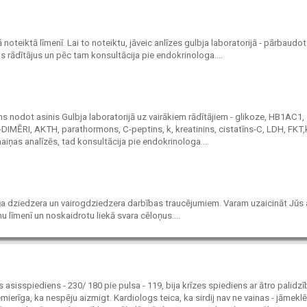
ā noteiktā līmenī. Lai to noteiktu, jāveic anlīzes gulbja laboratorijā - pārbaudo
os rādītājus un pēc tam konsultācija pie endokrinologa....
ms nodot asinis Gulbja laboratorijā uz vairākiem rādītājiem - glikoze, HB1AC1,
DIMĒRI, AKTH, parathormons, C-peptins, k, kreatinins, cistatīns-C, LDH, FKT,
aiņas analīzēs, tad konsultācija pie endokrinologa....
ņģa dziedzera un vairogdziedzera darbības traucējumiem. Varam uzaicināt Jūs 
u līmenī un noskaidrotu liekā svara cēloņus....
asisspiediens - 230/ 180 pie pulsa - 119, bija krīzes spiediens ar ātro palidzī
nemierīga, ka nespēju aizmigt. Kardiologs teica, ka sirdij nav ne vainas - jāmeklē