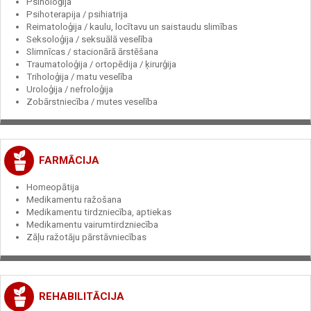
Psiholoģija
Psihoterapija / psihiatrija
Reimatoloģija / kaulu, locītavu un saistaudu slimības
Seksoloģija / seksuālā veselība
Slimnīcas / stacionārā ārstēšana
Traumatoloģija / ortopēdija / ķirurģija
Triholoģija / matu veselība
Uroloģija / nefroloģija
Zobārstniecība / mutes veselība
FARMĀCIJA
Homeopātija
Medikamentu ražošana
Medikamentu tirdzniecība, aptiekas
Medikamentu vairumtirdzniecība
Zāļu ražotāju pārstāvniecības
REHABILITĀCIJA