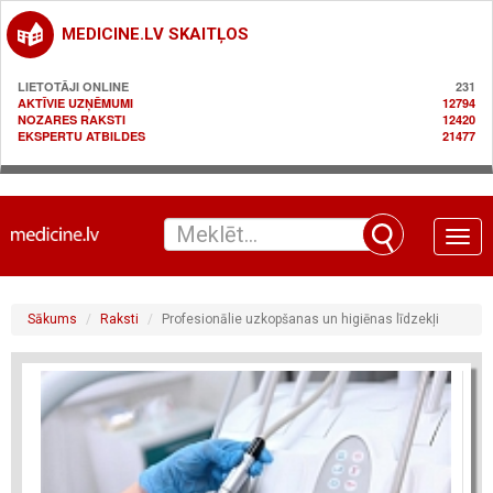
MEDICINE.LV SKAITĻOS
LIETOTĀJI ONLINE
231
AKTĪVIE UZŅĒMUMI
12794
NOZARES RAKSTI
12420
EKSPERTU ATBILDES
21477
Toggle
naviga
Sākums
Raksti
Profesionālie uzkopšanas un higiēnas līdzekļi