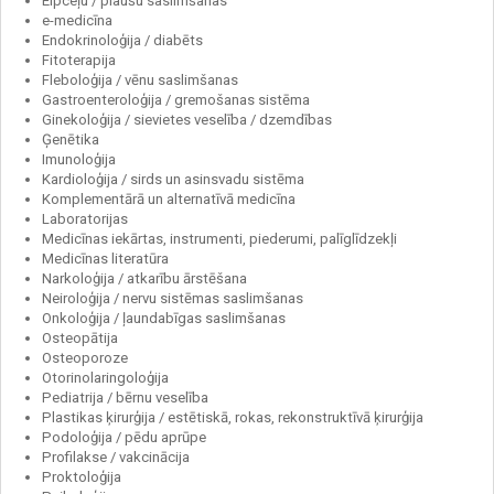
Elpceļu / plaušu saslimšanas
e-medicīna
Endokrinoloģija / diabēts
Fitoterapija
Fleboloģija / vēnu saslimšanas
Gastroenteroloģija / gremošanas sistēma
Ginekoloģija / sievietes veselība / dzemdības
Ģenētika
Imunoloģija
Kardioloģija / sirds un asinsvadu sistēma
Komplementārā un alternatīvā medicīna
Laboratorijas
Medicīnas iekārtas, instrumenti, piederumi, palīglīdzekļi
Medicīnas literatūra
Narkoloģija / atkarību ārstēšana
Neiroloģija / nervu sistēmas saslimšanas
Onkoloģija / ļaundabīgas saslimšanas
Osteopātija
Osteoporoze
Otorinolaringoloģija
Pediatrija / bērnu veselība
Plastikas ķirurģija / estētiskā, rokas, rekonstruktīvā ķirurģija
Podoloģija / pēdu aprūpe
Profilakse / vakcinācija
Proktoloģija