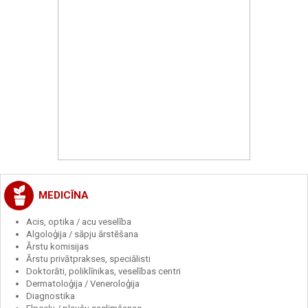
MEDICĪNA
Acis, optika / acu veselība
Algoloģija / sāpju ārstēšana
Ārstu komisijas
Ārstu privātprakses, speciālisti
Doktorāti, poliklīnikas, veselības centri
Dermatoloģija / Veneroloģija
Diagnostika