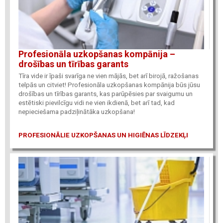
Profesionāla uzkopšanas kompānija –
drošības un tīrības garants
Tīra vide ir īpaši svarīga ne vien mājās, bet arī birojā, ražošanas
telpās un citviet! Profesionāla uzkopšanas kompānija būs jūsu
drošības un tīrības garants, kas parūpēsies par svaigumu un
estētiski pievilcīgu vidi ne vien ikdienā, bet arī tad, kad
nepieciešama padziļinātāka uzkopšana!
PROFESIONĀLIE UZKOPŠANAS UN HIGIĒNAS LĪDZEKĻI