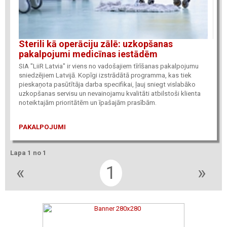
Sterili kā operāciju zālē: uzkopšanas
pakalpojumi medicīnas iestādēm
SIA "LiiR Latvia" ir viens no vadošajiem tīrīšanas pakalpojumu
sniedzējiem Latvijā. Kopīgi izstrādātā programma, kas tiek
pieskaņota pasūtītāja darba specifikai, ļauj sniegt vislabāko
uzkopšanas servisu un nevainojamu kvalitāti atbilstoši klienta
noteiktajām prioritātēm un īpašajām prasībām.
PAKALPOJUMI
Lapa 1 no 1
«
1
»