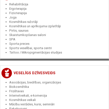
Rehabilitācija
Ergoterapija
Fizioterapija
Joga
Kosmētikas ražotāji
Kosmētikas un aprīkojuma izplatītāji
Pirtis, saunas
Skaistumkopšanas saloni
SPA
Sporta preces
Sports veselībai, sporta centri
Tattoo / Mikropigmentācijas studijas
VESELĪGS DZĪVESVEIDS
Asociācijas, biedrības, organizācijas
Biokosmētika
Frizētavas
Internetveikali, e-komercija
Kosmētikas veikali
Mācību iestādes, kursi, semināri
Pakalpojumi