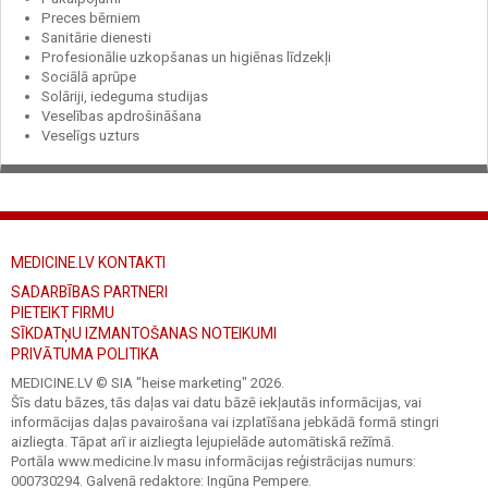
Preces bērniem
Sanitārie dienesti
Profesionālie uzkopšanas un higiēnas līdzekļi
Sociālā aprūpe
Solāriji, iedeguma studijas
Veselības apdrošināšana
Veselīgs uzturs
MEDICINE.LV KONTAKTI
SADARBĪBAS PARTNERI
PIETEIKT FIRMU
SĪKDATŅU IZMANTOŠANAS NOTEIKUMI
PRIVĀTUMA POLITIKA
MEDICINE.LV © SIA "heise marketing"
2026.
Šīs datu bāzes, tās daļas vai datu bāzē iekļautās informācijas, vai
informācijas daļas pavairošana vai izplatīšana jebkādā formā stingri
aizliegta. Tāpat arī ir aizliegta lejupielāde automātiskā režīmā.
Portāla www.medicine.lv masu informācijas reģistrācijas numurs:
000730294. Galvenā redaktore: Ingūna Pempere.