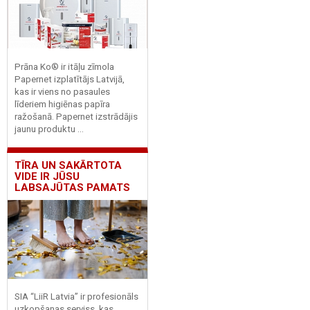
Prāna Ko® ir itāļu zīmola
Papernet izplatītājs Latvijā,
kas ir viens no pasaules
līderiem higiēnas papīra
ražošanā. Papernet izstrādājis
jaunu produktu ...
TĪRA UN SAKĀRTOTA
VIDE IR JŪSU
LABSAJŪTAS PAMATS
SIA “LiiR Latvia” ir profesionāls
uzkopšanas serviss, kas