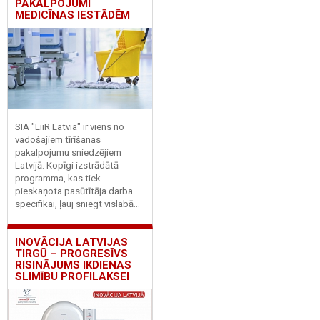
PAKALPOJUMI
MEDICĪNAS IESTĀDĒM
SIA "LiiR Latvia" ir viens no
vadošajiem tīrīšanas
pakalpojumu sniedzējiem
Latvijā. Kopīgi izstrādātā
programma, kas tiek
pieskaņota pasūtītāja darba
specifikai, ļauj sniegt vislabā...
INOVĀCIJA LATVIJAS
TIRGŪ – PROGRESĪVS
RISINĀJUMS IKDIENAS
SLIMĪBU PROFILAKSEI