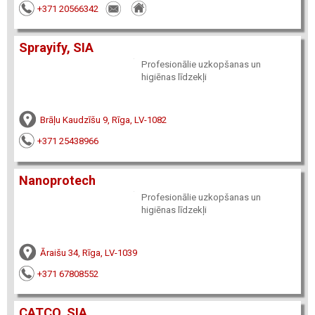
+371 20566342
Sprayify, SIA
Profesionālie uzkopšanas un
higiēnas līdzekļi
Brāļu Kaudzīšu 9, Rīga, LV-1082
+371 25438966
Nanoprotech
Profesionālie uzkopšanas un
higiēnas līdzekļi
Āraišu 34, Rīga, LV-1039
+371 67808552
CATCO, SIA