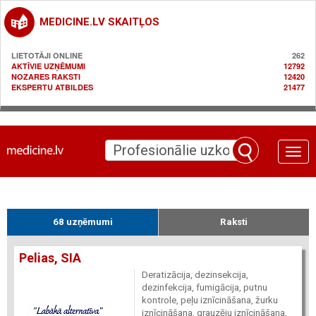
MEDICINE.LV SKAITĻOS
LIETOTĀJI ONLINE
262
AKTĪVIE UZŅĒMUMI
12792
NOZARES RAKSTI
12420
EKSPERTU ATBILDES
21477
Toggle
naviga
68 uzņēmumi
Raksti
Pelias, SIA
Deratizācija, dezinsekcija,
dezinfekcija, fumigācija, putnu
kontrole, peļu iznīcināšana, žurku
iznīcināšana, grauzēju iznīcināšana,