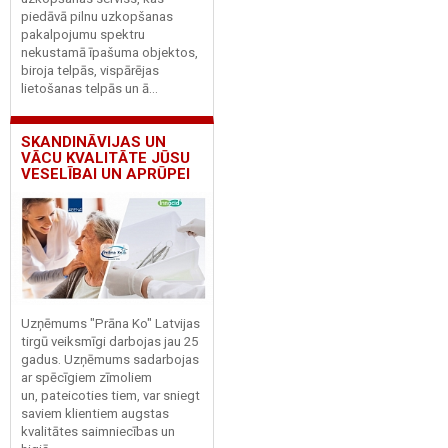
piedāvā pilnu uzkopšanas
pakalpojumu spektru
nekustamā īpašuma objektos,
biroja telpās, vispārējas
lietošanas telpās un ā...
SKANDINĀVIJAS UN
VĀCU KVALITĀTE JŪSU
VESELĪBAI UN APRŪPEI
Uzņēmums "Prāna Ko" Latvijas
tirgū veiksmīgi darbojas jau 25
gadus. Uzņēmums sadarbojas
ar spēcīgiem zīmoliem
un, pateicoties tiem, var sniegt
saviem klientiem augstas
kvalitātes saimniecības un