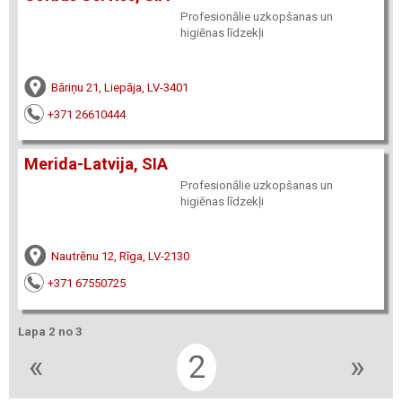
Profesionālie uzkopšanas un
higiēnas līdzekļi
Bāriņu 21, Liepāja, LV-3401
+371 26610444
Merida-Latvija, SIA
Profesionālie uzkopšanas un
higiēnas līdzekļi
Nautrēnu 12, Rīga, LV-2130
+371 67550725
Lapa 2 no 3
«
2
»