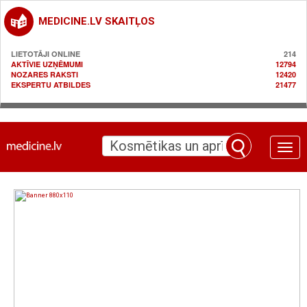
MEDICINE.LV SKAITĻOS
LIETOTĀJI ONLINE
214
AKTĪVIE UZŅĒMUMI
12794
NOZARES RAKSTI
12420
EKSPERTU ATBILDES
21477
Toggle
naviga