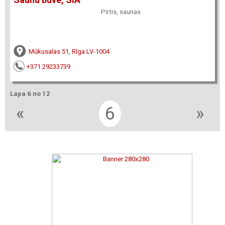
Pirtis, saunas
Mūkusalas 51, Rīga LV-1004
+371 29233739
Lapa 6 no 12
«
6
»