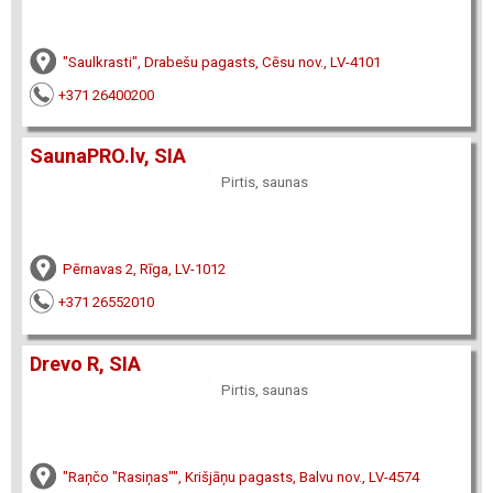
"Saulkrasti", Drabešu pagasts, Cēsu nov., LV-4101
+371 26400200
SaunaPRO.lv, SIA
Pirtis, saunas
Pērnavas 2, Rīga, LV-1012
+371 26552010
Drevo R, SIA
Pirtis, saunas
"Raņčo "Rasiņas"", Krišjāņu pagasts, Balvu nov., LV-4574