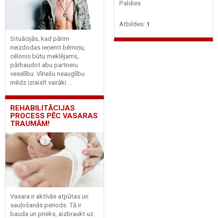
Paldies.
Atbildes:
1
Situācijās, kad pārim
neizdodas ieņemt bērniņu,
cēlonis būtu meklējams,
pārbaudot abu partneru
veselību. Vīriešu neauglību
mēdz izraisīt vairāki ...
REHABILITĀCIJAS
PROCESS PĒC VASARAS
TRAUMĀM!
Vasara ir aktīvās atpūtas un
sauļošanās periods. Tā ir
bauda un prieks, aizbraukt uz