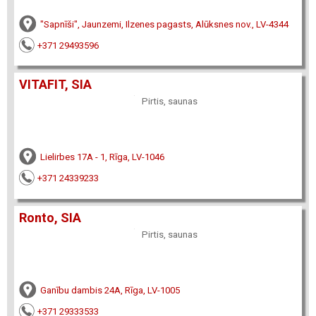
"Sapnīši", Jaunzemi, Ilzenes pagasts, Alūksnes nov., LV-4344
+371 29493596
VITAFIT, SIA
Pirtis, saunas
Lielirbes 17A - 1, Rīga, LV-1046
+371 24339233
Ronto, SIA
Pirtis, saunas
Ganību dambis 24A, Rīga, LV-1005
+371 29333533