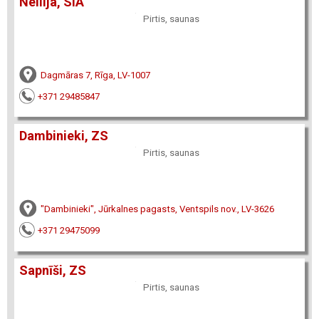
Nellija, SIA
Pirtis, saunas
Dagmāras 7, Rīga, LV-1007
+371 29485847
Dambinieki, ZS
Pirtis, saunas
"Dambinieki", Jūrkalnes pagasts, Ventspils nov., LV-3626
+371 29475099
Sapnīši, ZS
Pirtis, saunas