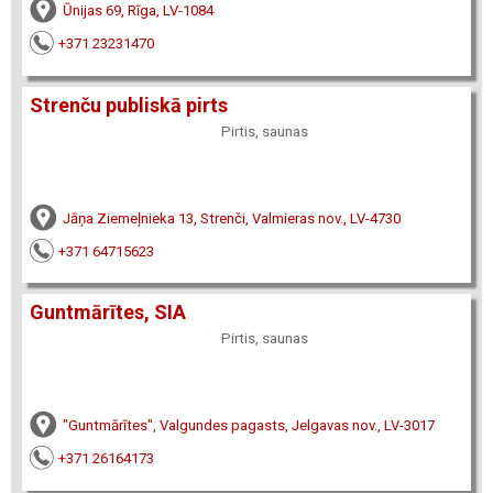
Ūnijas 69, Rīga, LV-1084
+371 23231470
Strenču publiskā pirts
Pirtis, saunas
Jāņa Ziemeļnieka 13, Strenči, Valmieras nov., LV-4730
+371 64715623
Guntmārītes, SIA
Pirtis, saunas
"Guntmārītes", Valgundes pagasts, Jelgavas nov., LV-3017
+371 26164173