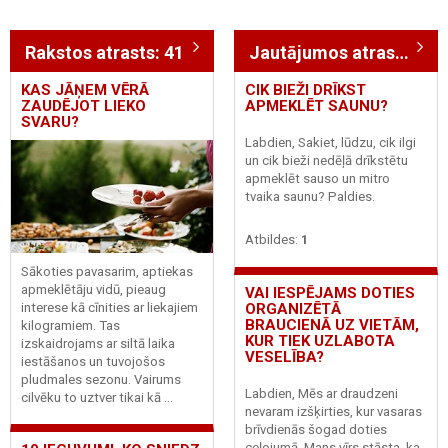
Rakstos atrasts: 41
Jautājumos atrasts: 18
KAS JĀŅEM VĒRĀ
CIK BIEŽI DRĪKST
ZAUDĒJOT LIEKO
APMEKLĒT SAUNU?
SVARU?
Labdien, Sakiet, lūdzu, cik ilgi
un cik bieži nedēļā drīkstētu
apmeklēt sauso un mitro
tvaika saunu? Paldies.
Atbildes:
1
Sākoties pavasarim, aptiekas
apmeklētāju vidū, pieaug
VAI IESPĒJAMS DOTIES
ORGANIZĒTĀ
interese kā cīnities ar liekajiem
BRAUCIENĀ UZ VIETĀM,
kilogramiem. Tas
KUR TIEK UZLABOTA
izskaidrojams ar siltā laika
VESELĪBA?
iestāšanos un tuvojošos
pludmales sezonu. Vairums
Labdien, Mēs ar draudzeni
cilvēku to uztver tikai kā ...
nevaram izšķirties, kur vasaras
brīvdienās šogad doties
ceļojumā. Mans vīrs stāsta, ka