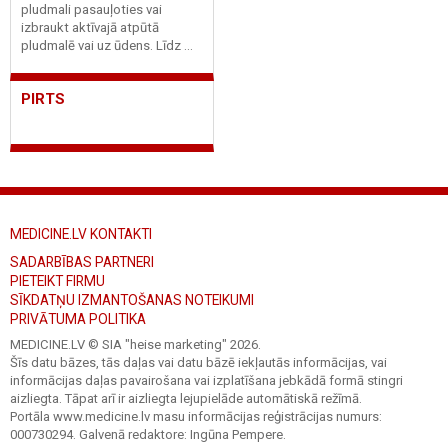
pludmali pasauļoties vai
izbraukt aktīvajā atpūtā
pludmalē vai uz ūdens. Līdz ...
PIRTS
MEDICINE.LV KONTAKTI
SADARBĪBAS PARTNERI
PIETEIKT FIRMU
SĪKDATŅU IZMANTOŠANAS NOTEIKUMI
PRIVĀTUMA POLITIKA
MEDICINE.LV © SIA "heise marketing"
2026.
Šīs datu bāzes, tās daļas vai datu bāzē iekļautās informācijas, vai
informācijas daļas pavairošana vai izplatīšana jebkādā formā stingri
aizliegta. Tāpat arī ir aizliegta lejupielāde automātiskā režīmā.
Portāla www.medicine.lv masu informācijas reģistrācijas numurs:
000730294. Galvenā redaktore: Ingūna Pempere.