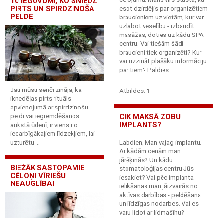
10 IEGUVUMI, KO SNIEDZ
PIRTS UN SPIRDZINOŠA
esot dzirdējis par organizētiem
PELDE
braucieniem uz vietām, kur var
uzlabot veselību - izbaudīt
masāžas, doties uz kādu SPA
centru. Vai tiešām šādi
braucieni tiek organizēti? Kur
var uzzināt plašāku informāciju
par tiem? Paldies.
Jau mūsu senči zināja, ka
Atbildes:
1
iknedēļas pirts rituāls
apvienojumā ar spirdzinošu
CIK MAKSĀ ZOBU
peldi vai iegremdēšanos
IMPLANTS?
aukstā ūdenī, ir viens no
iedarbīgākajiem līdzekļiem, lai
Labdien, Man vajag implantu.
uzturētu ...
Ar kādām cenām man
jārēķinās? Un kādu
BIEŽĀK SASTOPAMIE
stomatoloģijas centru Jūs
CĒLOŅI VĪRIEŠU
iesakiet? Vai pēc implanta
NEAUGLĪBAI
ielikšanas man jāizvairās no
aktīvas darbības - peldēšana
un līdzīgas nodarbes. Vai es
varu lidot ar lidmašīnu?