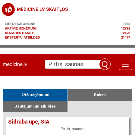
MEDICINE.LV SKAITĻOS
LIETOTĀJI ONLINE
7465
AKTĪVIE UZŅĒMUMI
12792
NOZARES RAKSTI
12420
EKSPERTU ATBILDES
21477
Toggle
naviga
296 uzņēmumi
Raksti
Jautājumi un atbildes
Sidraba upe, SIA
Pirtis, saunas