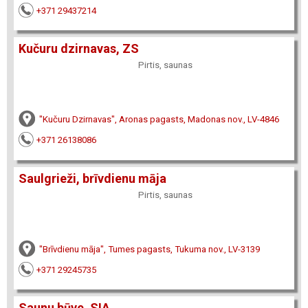
+371 29437214
Kučuru dzirnavas, ZS
Pirtis, saunas
"Kučuru Dzirnavas", Aronas pagasts, Madonas nov., LV-4846
+371 26138086
Saulgrieži, brīvdienu māja
Pirtis, saunas
"Brīvdienu māja", Tumes pagasts, Tukuma nov., LV-3139
+371 29245735
Saunu būve, SIA