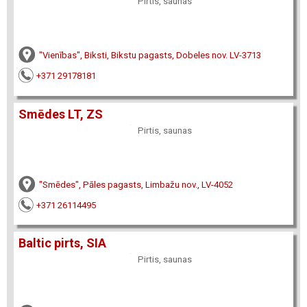
Pirtis, saunas
"Vienības", Biksti, Bikstu pagasts, Dobeles nov. LV-3713
+371 29178181
Smēdes LT, ZS
Pirtis, saunas
"Smēdes", Pāles pagasts, Limbažu nov., LV-4052
+371 26114495
Baltic pirts, SIA
Pirtis, saunas