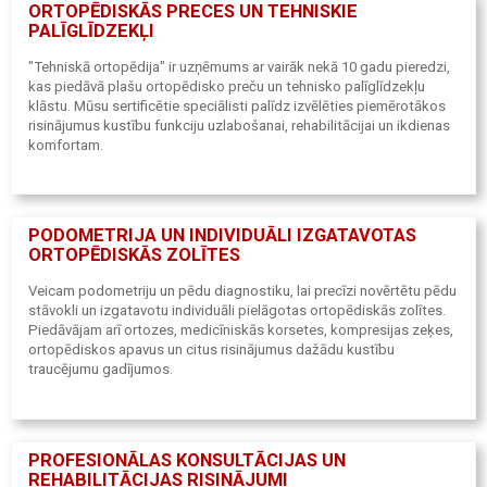
ORTOPĒDISKĀS PRECES UN TEHNISKIE
PALĪGLĪDZEKĻI
"Tehniskā ortopēdija" ir uzņēmums ar vairāk nekā 10 gadu pieredzi,
kas piedāvā plašu ortopēdisko preču un tehnisko palīglīdzekļu
klāstu. Mūsu sertificētie speciālisti palīdz izvēlēties piemērotākos
risinājumus kustību funkciju uzlabošanai, rehabilitācijai un ikdienas
komfortam.
PODOMETRIJA UN INDIVIDUĀLI IZGATAVOTAS
ORTOPĒDISKĀS ZOLĪTES
Veicam podometriju un pēdu diagnostiku, lai precīzi novērtētu pēdu
stāvokli un izgatavotu individuāli pielāgotas ortopēdiskās zolītes.
Piedāvājam arī ortozes, medicīniskās korsetes, kompresijas zeķes,
ortopēdiskos apavus un citus risinājumus dažādu kustību
traucējumu gadījumos.
PROFESIONĀLAS KONSULTĀCIJAS UN
REHABILITĀCIJAS RISINĀJUMI