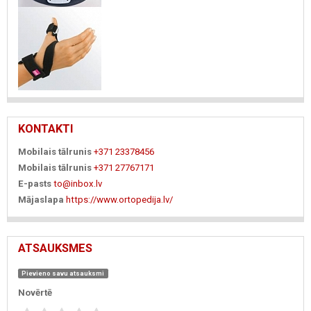
KONTAKTI
Mobilais tālrunis
+371 23378456
Mobilais tālrunis
+371 27767171
E-pasts
to@inbox.lv
Mājaslapa
https://www.ortopedija.lv/
ATSAUKSMES
Pievieno savu atsauksmi
Novērtē