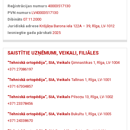
Reģistrācijas numurs
40003517130
PVN numurs
LV40003517130
Dibināts
07.11.2000
Juridiskā adrese
Krišjāņa Barona iela 122A – 39, Rīga, LV-1012
Iesniegtie gada pārskati
2025
SAISTĪTIE UZŅĒMUMI, VEIKALI, FILIĀLES
"Tehniskā ortopēdija", SIA, Veikals
Ģimnastikas 1, Rīga, LV-1004
+371 27086197
"Tehniskā ortopēdija", SIA, Veikals
Tallinas 1, Rīga, LV-1001
+371 67304857
"Tehniskā ortopēdija", SIA, Veikals
Pilsoņu 13, Rīga, LV-1002
+371 23378456
"Tehniskā ortopēdija", SIA, Veikals
Bukultu 1, Rīga, LV-1005
+371 24338670