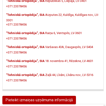
"Tehniskā ortopēdija", SIA
Republikas 5, Liepāja, LV-3401
+371 23378456
"Tehniskā ortopēdija", SIA
Aizputes 22, Kuldīga, Kuldīgas nov., LV-
3301
+371 23378456
"Tehniskā ortopēdija", SIA
Raiņa 6, Ventspils, LV-3601
+371 23378456
"Tehniskā ortopēdija", SIA
Varšavas 43A, Daugavpils, LV-5404
+371 23378456
"Tehniskā ortopēdija", SIA
18. novembra 41, Rēzekne, LV-4601
+371 23378456
"Tehniskā ortopēdija", SIA
Zaļā 44, Līvāni, Līvānu nov., LV-5316
+371 23378456
Pieteikt izmaiņas uzņēmuma informācijā