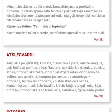
Mūsu tehniskie ortopēdi sniedz konsultācijas par protēzēm,
ortozēm un valsts apmaksātu tehnisko palīglīdzekļu saņemšanas
iespējām. Sortimentā pieejami arī kruķi, staiguļi, riteņkrēsli, spieķi un
citi rehabilitācijas palīglīdzekļi.
Kāpēc izvēlēties "Tehniskā ortopēdija"
Klienti novērtē mūsu pieredzi, sertificētus speciālistus un individuālu
pieeju. Papildus pakalpojumiem Rīgā nodrošinām arī tehniskā
Vairāk
ortopēda izbraukuma konsultācijas vairākās Latvijas pilsētās, lai
kvalitatīva ortopēdiskā aprūpe būtu pieejama ikvienam.
ATSLĒGVĀRDI
Tehniskie palīglīdzekļi, korsete, medicīniskā josta, ortoze, mugura,
ceļa locītava, potītes, pēda, fiksators, apkakle, kruķi, kruķis, spieķis,
štoks, ortopēdiskā zolīte, individuāli izgatavotas, ortopēdiskās
zolītes, apavu ieliktņi, kompresijas zeķes, traumatologs –
ortopēds, tehniskais ortopēds, krusteniskās ceļa saites,
konsultācijas, riteņkrēsls, invalīdu krēsls, krāģi, staiguļi, roku, kāju
protēze, ortopēdiskais spilvens, šina, sintētiskā, ģipša saite, pēdas
diagnostika, podometrija, ortopēdiskie apavi, plakana pēda, pēdas
Vairāk
velve, izbraukumi uz Liepāju, Daugavpili, Līvāniem, Rēzekni. Veicam
izbraukumus uz Rehabiltācijas Centru "Rāzna" un Rēzekni.
Pieteikšanās pakalpojumiem izbraukumā pa tālruni:67333023,
NOZARES