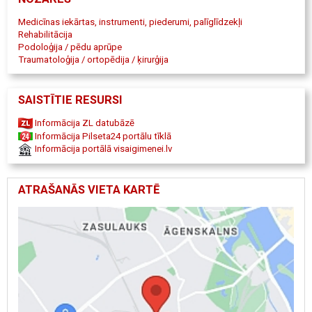
27767170. Podometrija, pēdas diagnostika, tehniskā ortopēda
konsultācijas.(Tehniskais ortopēds: ārstniecības persona,
Medicīnas iekārtas, instrumenti, piederumi, palīglīdzekļi
rehabilitācijas komandas funkcionālais speciālists. Bezmaksas
Rehabilitācija
konsultācijas par ekstermitāšu protezēšanu. SIA "Tehniskā
Podoloģija / pēdu aprūpe
Ortopēdija" iespējama ekstremitāšu protēžu un ortožu, arī
Traumatoloģija / ortopēdija / ķirurģija
medicīnisko korsešu, saņemšana par valsts budžeta līdzekļiem,
saskaņā ar Ministru kabineta noteikumiem Nr. 1474 "Tehnisko
palīglīdzekļu noteikumi".
SAISTĪTIE RESURSI
Informācija ZL datubāzē
Informācija Pilseta24 portālu tīklā
Informācija portālā visaigimenei.lv
ATRAŠANĀS VIETA KARTĒ