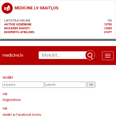
MEDICINE.LV SKAITĻOS
LIETOTĀJI ONLINE
192
AKTĪVIE UZŅĒMUMI
12792
NOZARES RAKSTI
12420
EKSPERTU ATBILDES
21477
Toggle
naviga
Ienākt
vai
Reģistrēties
vai
ienākt ar Facebook kontu