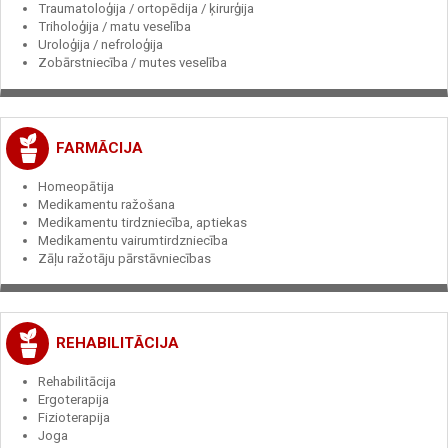
Traumatoloģija / ortopēdija / ķirurģija
Triholoģija / matu veselība
Uroloģija / nefroloģija
Zobārstniecība / mutes veselība
FARMĀCIJA
Homeopātija
Medikamentu ražošana
Medikamentu tirdzniecība, aptiekas
Medikamentu vairumtirdzniecība
Zāļu ražotāju pārstāvniecības
REHABILITĀCIJA
Rehabilitācija
Ergoterapija
Fizioterapija
Joga