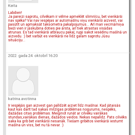
Keita
Labdien!
Ja pareizi saprotu, cilvēkam ir vēlme apmeklēt slimnīcu, bet vienkārši
nav spēka? Vai nav iespējas ar automašīnu viņu vienkārši aizvest, vai
pasūtīt un apmaksāt taksometra pakalpojumus... Arī man vecmāmiņa
bieži vien ir jāskubina doties pie ārsta, arī tiek atrastas visādas
atrunas. Es tad vienkārši atbraucu pakaļ, rupji sakot iesēdinu mašīnā un
aizvedu. :) bet varbūt es vienkārši ne līdz galam saprotu Jūsu
situāciju...
2022. gada 24. oktobrī 16:20
katrina.avotinna
Ir iespējās gan aizvest gan palīdzēt aiziet līdz mašīnai. Kad jātaisās
kaut kas darīt tad sakas milzīgas problēmas nogurums, nespēks,
dažādas citas problēmas. Meiģinot runāt ar cilvēku vairākas
stundas,vairākas dienas, dažādos veidos. Nekas nepalīdz. Pats cilvēks
saka ka grib bet vienkārši nesanāk. Tiešam gribētos vienkārši iestumt
mašīna un viss, bet nu tā nevar. :)