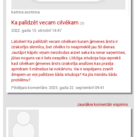
katrina.avotinna
Ka palīdzēt vecam cilvēkam
(3)
2022. gada 13. oktobrī 14:47
Labdien! Ka palīdzēt vecam cilvēkam kuram ģimenes ārsts ir
izrakstījis slimnīcu, bet cilvēks to neapmeklē jau 50 dienas.
Jautājot kāpēc viņam neizdodas aiziet saka ka nevar saņemties,
jūtas noguris vai ir liels nespēks. Līdzīga situācija bija iepriekš
kad cilvēkam ģimenes ārsts izrakstīja analīzes kas prasīja
apmēram 5 mēnešus lai nokārtotu. Vai ir iespējams zvanīt
ātrajiem un viņi palīdzes šāda situācija? Ka jūs risinātu šādu
problēmu?
Pēdējais komentārs: 2025. gada 22. septembrī 09:41
Jaunākie komentāri vispirms