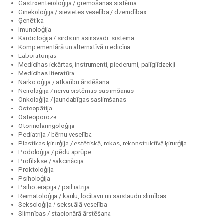
Gastroenteroloģija / gremošanas sistēma
Ginekoloģija / sievietes veselība / dzemdības
Ģenētika
Imunoloģija
Kardioloģija / sirds un asinsvadu sistēma
Komplementārā un alternatīvā medicīna
Laboratorijas
Medicīnas iekārtas, instrumenti, piederumi, palīglīdzekļi
Medicīnas literatūra
Narkoloģija / atkarību ārstēšana
Neiroloģija / nervu sistēmas saslimšanas
Onkoloģija / ļaundabīgas saslimšanas
Osteopātija
Osteoporoze
Otorinolaringoloģija
Pediatrija / bērnu veselība
Plastikas ķirurģija / estētiskā, rokas, rekonstruktīvā ķirurģija
Podoloģija / pēdu aprūpe
Profilakse / vakcinācija
Proktoloģija
Psiholoģija
Psihoterapija / psihiatrija
Reimatoloģija / kaulu, locītavu un saistaudu slimības
Seksoloģija / seksuālā veselība
Slimnīcas / stacionārā ārstēšana