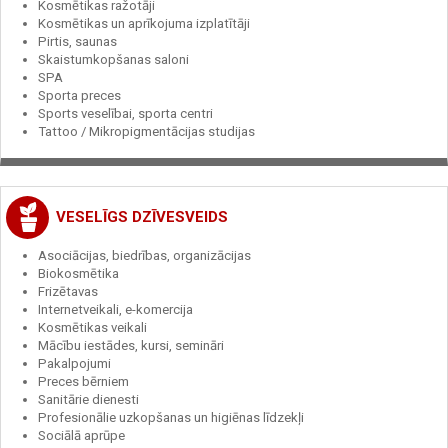
Kosmētikas ražotāji
Kosmētikas un aprīkojuma izplatītāji
Pirtis, saunas
Skaistumkopšanas saloni
SPA
Sporta preces
Sports veselībai, sporta centri
Tattoo / Mikropigmentācijas studijas
VESELĪGS DZĪVESVEIDS
Asociācijas, biedrības, organizācijas
Biokosmētika
Frizētavas
Internetveikali, e-komercija
Kosmētikas veikali
Mācību iestādes, kursi, semināri
Pakalpojumi
Preces bērniem
Sanitārie dienesti
Profesionālie uzkopšanas un higiēnas līdzekļi
Sociālā aprūpe