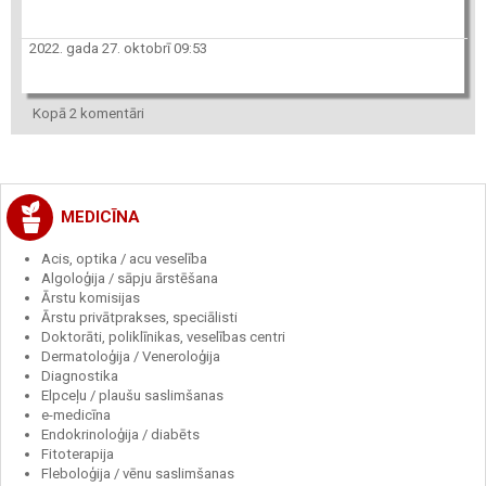
2022. gada 27. oktobrī 09:53
Kopā 2 komentāri
MEDICĪNA
Acis, optika / acu veselība
Algoloģija / sāpju ārstēšana
Ārstu komisijas
Ārstu privātprakses, speciālisti
Doktorāti, poliklīnikas, veselības centri
Dermatoloģija / Veneroloģija
Diagnostika
Elpceļu / plaušu saslimšanas
e-medicīna
Endokrinoloģija / diabēts
Fitoterapija
Fleboloģija / vēnu saslimšanas