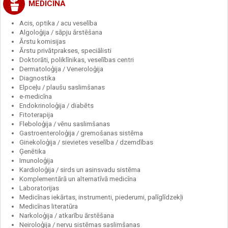
MEDICĪNA
Acis, optika / acu veselība
Algoloģija / sāpju ārstēšana
Ārstu komisijas
Ārstu privātprakses, speciālisti
Doktorāti, poliklīnikas, veselības centri
Dermatoloģija / Veneroloģija
Diagnostika
Elpceļu / plaušu saslimšanas
e-medicīna
Endokrinoloģija / diabēts
Fitoterapija
Fleboloģija / vēnu saslimšanas
Gastroenteroloģija / gremošanas sistēma
Ginekoloģija / sievietes veselība / dzemdības
Ģenētika
Imunoloģija
Kardioloģija / sirds un asinsvadu sistēma
Komplementārā un alternatīvā medicīna
Laboratorijas
Medicīnas iekārtas, instrumenti, piederumi, palīglīdzekļi
Medicīnas literatūra
Narkoloģija / atkarību ārstēšana
Neiroloģija / nervu sistēmas saslimšanas