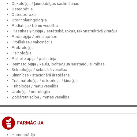
Onkoloģija / ļaundabīgas saslimšanas
Osteopātija
Osteoporoze
Otorinolaringoloģija
Pediatrija / bērnu veselība
Plastikas ķirurģija / estētiskā, rokas, rekonstruktīvā ķirurģija
Podoloģija / pēdu aprūpe
Profilakse / vakcinācija
Proktoloģija
Psiholoģija
Psihoterapija / psihiatrija
Reimatoloģija / kaulu, locītavu un saistaudu slimības
Seksoloģija / seksuālā veselība
Slimnīcas / stacionārā ārstēšana
Traumatoloģija / ortopēdija / ķirurģija
Triholoģija / matu veselība
Uroloģija / nefroloģija
Zobārstniecība / mutes veselība
FARMĀCIJA
Homeopātija