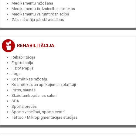
Medikamentu ražošana
Medikamentu tirdzniecība, aptiekas
Medikamentu vairumtirdzniecība
Zāļu ražotāju pārstāvniecības
REHABILITĀCIJA
Rehabilitācija
Ergoterapija
Fizioterapija
Joga
Kosmētikas ražotāji
Kosmētikas un aprīkojuma izplatītāji
Pirtis, saunas
Skaistumkopšanas saloni
SPA
Sporta preces
Sports veselībai, sporta centri
Tattoo / Mikropigmentācijas studijas