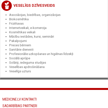
VESELĪGS DZĪVESVEIDS
Asociācijas, biedrības, organizācijas
Biokosmētika
Frizētavas
Internetveikali, e-komercija
Kosmētikas veikali
Mācību iestādes, kursi, semināri
Pakalpojumi
Preces bērniem
Sanitārie dienesti
Profesionālie uzkopšanas un higiēnas līdzekļi
Sociālā aprūpe
Solāriji, iedeguma studijas
Veselības apdrošināšana
Veselīgs uzturs
MEDICINE.LV KONTAKTI
SADARBĪBAS PARTNERI