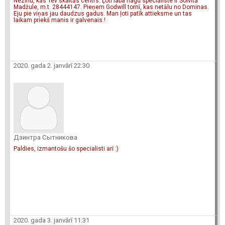
Nezinu, kas Tev skaitās centrs. Ļoti laba nagu speciāliste ir Solvita
Madžule, m.t. 28444147. Pieņem Godwill tornī, kas netālu no Dominas.
Eju pie viņas jau daudzus gadus. Man ļoti patīk attieksme un tas
laikam priekš manis ir galvenais.!
2020. gada 2. janvārī 22:30
Дзинтра Сытникова
Paldies, izmantošu šo specialisti arī :)
2020. gada 3. janvārī 11:31