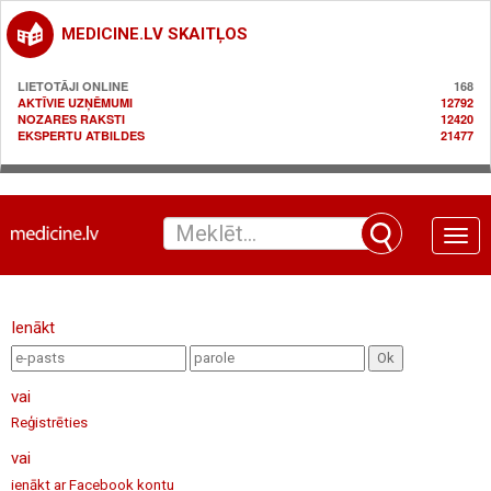
MEDICINE.LV SKAITĻOS
LIETOTĀJI ONLINE
168
AKTĪVIE UZŅĒMUMI
12792
NOZARES RAKSTI
12420
EKSPERTU ATBILDES
21477
Toggle
naviga
Ienākt
vai
Reģistrēties
vai
ienākt ar Facebook kontu