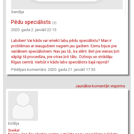
Sendija
Pēdu speciālists
(3)
2020. gada 2. janvārī 22:15
Labdien! Vai kāds var ieteikt labu pēdu speciālistu? Man ir
problēmas ar ieaugušiem nagiem jau gadiem. Esmu bijusi pie
vairākiem speciālistiem. Nav jau tā , ka slikti. Bet pie vienas ļoti
sāpīgi tā procedūra, pie otras ļoti tālu.. Dzīvoju un strādāju
Rīgas centrā. Varbūt ir kāds labs speciālists šajā rajonā?
Pēdējais komentārs: 2020. gada 21. janvārī 17:30
Jaunākie komentāri vispirms
Emīlija
Sveika!