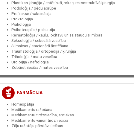
Plastikas ķirurģija / estētiskā, rokas, rekonstruktīvā ķirurģija
Podoloģija / pēdu aprūpe
Profilakse / vakcinācija
Proktoloģija
Psiholoģija
Psihoterapija / psihiatrija
Reimatoloģija / kaulu, locītavu un saistaudu slimības
Seksoloģija / seksuālā veselība
Slimnīcas / stacionārā ārstēšana
Traumatoloģija / ortopēdija / ķirurģija
Triholoģija / matu veselība
Uroloģija / nefroloģija
Zobārstniecība / mutes veselība
FARMĀCIJA
Homeopātija
Medikamentu ražošana
Medikamentu tirdzniecība, aptiekas
Medikamentu vairumtirdzniecība
Zāļu ražotāju pārstāvniecības