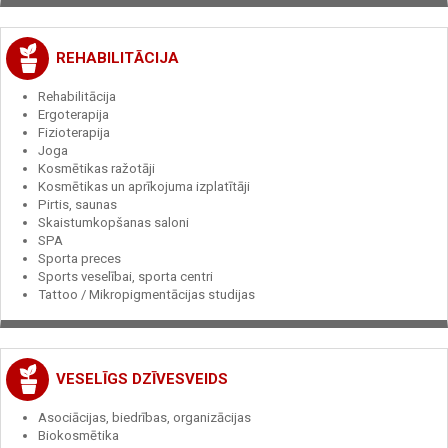
REHABILITĀCIJA
Rehabilitācija
Ergoterapija
Fizioterapija
Joga
Kosmētikas ražotāji
Kosmētikas un aprīkojuma izplatītāji
Pirtis, saunas
Skaistumkopšanas saloni
SPA
Sporta preces
Sports veselībai, sporta centri
Tattoo / Mikropigmentācijas studijas
VESELĪGS DZĪVESVEIDS
Asociācijas, biedrības, organizācijas
Biokosmētika