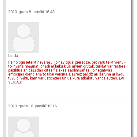
2020. gada 8. janvārī 16:48
Linda
Psihologu ieteikt nevarēšu, jo nav bijusi pieredze, bet varu teikt vienu -
to ir vērts mēģināt, citādi ar laiku kļūs arvien grūtāk, turklāt var rasties
papildus arī dažādas citas fiziskas saslimšanas, jo negatīvas
emocijas diendienā to tikai veicina. Dažreiz palīdz arī saruna ar kādu
tuvu cilvēku, kam var uzticēties un uz kura atbalstu var paļauties. LAI
VEICAS!
2020. gada 10. janvārī 19:16