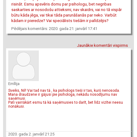
risināt. Esmu apsvēris domu par psihologu, bet negribas
saskarties ar nosodošu attieksmi, nav skaidrs, vai no tā vispār
būtu kāda jēga, vai tikai tāda parunāšanās par neko. Varbūt
kādam ir pieredze? Vai speciālists tiešām ir palīdzējis?
Pēdējais komentārs: 2020. gada 21. janvārī 17:41
Jaunākie komentāri vispirms
Emīlija
Sveiks, Nil! Vai tad nav tā , ka psihologs tieši ir tas, kurš nenosoda.
Mana draudzene ir gājusi pie psihologa, nekādu nosodījumu nav
saņēmusi.
Pati vairrākārt esmu tā kā saņēmusies to darīt, bet līdz vizītei neesu
nonākusi.
2020. gada 2. janvārī 21:25