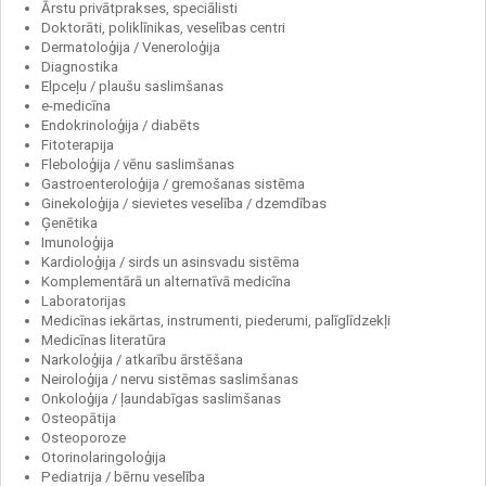
Ārstu privātprakses, speciālisti
Doktorāti, poliklīnikas, veselības centri
Dermatoloģija / Veneroloģija
Diagnostika
Elpceļu / plaušu saslimšanas
e-medicīna
Endokrinoloģija / diabēts
Fitoterapija
Fleboloģija / vēnu saslimšanas
Gastroenteroloģija / gremošanas sistēma
Ginekoloģija / sievietes veselība / dzemdības
Ģenētika
Imunoloģija
Kardioloģija / sirds un asinsvadu sistēma
Komplementārā un alternatīvā medicīna
Laboratorijas
Medicīnas iekārtas, instrumenti, piederumi, palīglīdzekļi
Medicīnas literatūra
Narkoloģija / atkarību ārstēšana
Neiroloģija / nervu sistēmas saslimšanas
Onkoloģija / ļaundabīgas saslimšanas
Osteopātija
Osteoporoze
Otorinolaringoloģija
Pediatrija / bērnu veselība