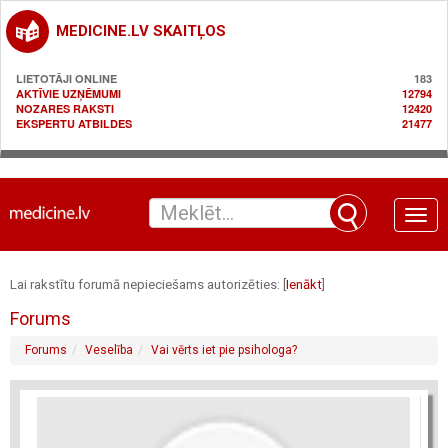
MEDICINE.LV SKAITĻOS
LIETOTĀJI ONLINE
183
AKTĪVIE UZŅĒMUMI
12794
NOZARES RAKSTI
12420
EKSPERTU ATBILDES
21477
Toggle
naviga
Lai rakstītu forumā nepieciešams autorizēties: [
Ienākt
]
Forums
Forums
Veselība
Vai vērts iet pie psihologa?