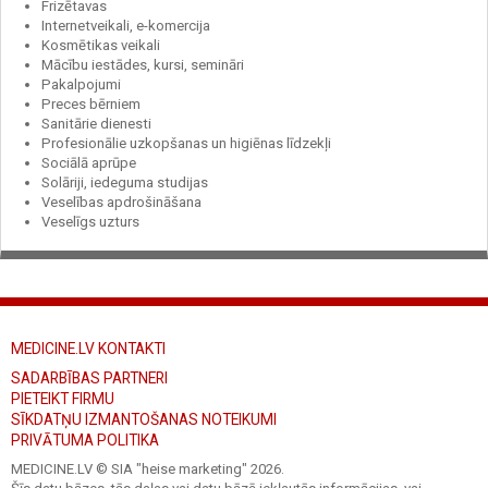
Frizētavas
Internetveikali, e-komercija
Kosmētikas veikali
Mācību iestādes, kursi, semināri
Pakalpojumi
Preces bērniem
Sanitārie dienesti
Profesionālie uzkopšanas un higiēnas līdzekļi
Sociālā aprūpe
Solāriji, iedeguma studijas
Veselības apdrošināšana
Veselīgs uzturs
MEDICINE.LV KONTAKTI
SADARBĪBAS PARTNERI
PIETEIKT FIRMU
SĪKDATŅU IZMANTOŠANAS NOTEIKUMI
PRIVĀTUMA POLITIKA
MEDICINE.LV © SIA "heise marketing"
2026.