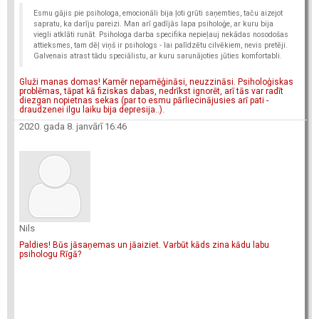
Esmu gājis pie psihologa, emocionāli bija ļoti grūti saņemties, taču aizejot
sapratu, ka darīju pareizi. Man arī gadījās lapa psiholoģe, ar kuru bija
viegli atklāti runāt. Psihologa darba specifika nepieļauj nekādas nosodošas
attieksmes, tam dēļ viņš ir psihologs - lai palīdzētu cilvēkiem, nevis pretēji.
Galvenais atrast tādu speciālistu, ar kuru sarunājoties jūties komfortabli.
Gluži manas domas! Kamēr nepamēģināsi, neuzzināsi. Psiholoģiskas
problēmas, tāpat kā fiziskas dabas, nedrīkst ignorēt, arī tās var radīt
diezgan nopietnas sekas (par to esmu pārliecinājusies arī pati -
draudzenei ilgu laiku bija depresija..).
2020. gada 8. janvārī 16:46
Nils
Paldies! Būs jāsaņemas un jāaiziet. Varbūt kāds zina kādu labu
psihologu Rīgā?