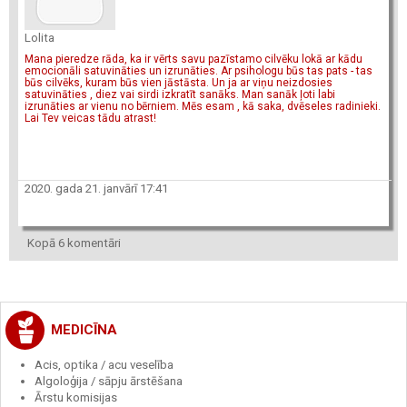
Lolita
Mana pieredze rāda, ka ir vērts savu pazīstamo cilvēku lokā ar kādu
emocionāli satuvināties un izrunāties. Ar psihologu būs tas pats - tas
būs cilvēks, kuram būs vien jāstāsta. Un ja ar viņu neizdosies
satuvināties , diez vai sirdi izkratīt sanāks. Man sanāk ļoti labi
izrunāties ar vienu no bērniem. Mēs esam , kā saka, dvēseles radinieki.
Lai Tev veicas tādu atrast!
2020. gada 21. janvārī 17:41
Kopā 6 komentāri
MEDICĪNA
Acis, optika / acu veselība
Algoloģija / sāpju ārstēšana
Ārstu komisijas