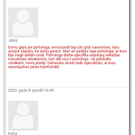
Jānis
Esmu gājis pie psihologa, emocionāli bija ļoti grūti saņemties, taču
aizejot sapratu, ka darīju pareizi. Man arī gadījās lapa psiholoģe, ar kuru
bija viegli atklāti runāt. Psihologa darba specifika nepieļauj nekādas
nosodošas attieksmes, tam dēļ viņš ir psihologs - lai palīdzētu
cilvēkiem, nevis pretēji. Galvenais atrast tādu speciālistu, ar kuru
sarunājoties jūties komfortabli.
2020. gada 8. janvārī 16:40
Keita