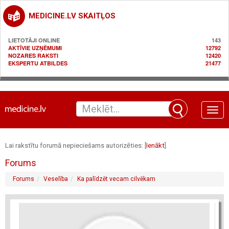
MEDICINE.LV SKAITĻOS
LIETOTĀJI ONLINE
143
AKTĪVIE UZŅĒMUMI
12792
NOZARES RAKSTI
12420
EKSPERTU ATBILDES
21477
Toggle
naviga
Lai rakstītu forumā nepieciešams autorizēties: [
Ienākt
]
Forums
Forums
Veselība
Ka palīdzēt vecam cilvēkam