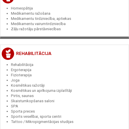
Homeopātija
Medikamentu ražošana
Medikamentu tirdzniecība, aptiekas
Medikamentu vairumtirdzniecība
Zāļu ražotāju pārstāvniecības
REHABILITĀCIJA
Rehabilitācija
Ergoterapija
Fizioterapija
Joga
Kosmētikas ražotāji
Kosmētikas un aprīkojuma izplatītāji
Pirtis, saunas
Skaistumkopšanas saloni
SPA
Sporta preces
Sports veselībai, sporta centri
Tattoo / Mikropigmentācijas studijas