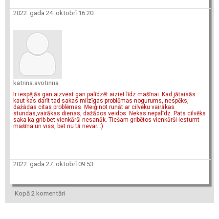
2022. gada 24. oktobrī 16:20
katrina.avotinna
Ir iespējās gan aizvest gan palīdzēt aiziet līdz mašīnai. Kad jātaisās
kaut kas darīt tad sakas milzīgas problēmas nogurums, nespēks,
dažādas citas problēmas. Meiģinot runāt ar cilvēku vairākas
stundas,vairākas dienas, dažādos veidos. Nekas nepalīdz. Pats cilvēks
saka ka grib bet vienkārši nesanāk. Tiešam gribētos vienkārši iestumt
mašīna un viss, bet nu tā nevar. :)
2022. gada 27. oktobrī 09:53
Kopā 2 komentāri