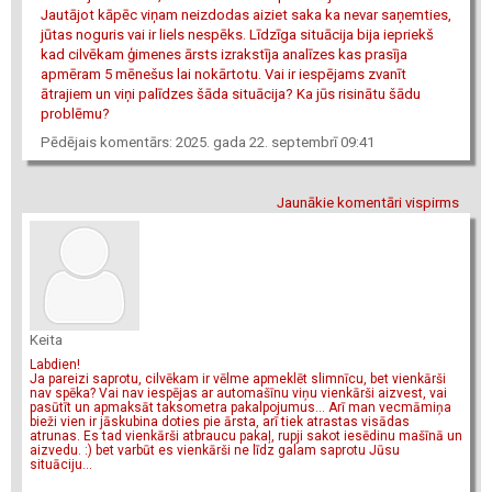
Jautājot kāpēc viņam neizdodas aiziet saka ka nevar saņemties,
jūtas noguris vai ir liels nespēks. Līdzīga situācija bija iepriekš
kad cilvēkam ģimenes ārsts izrakstīja analīzes kas prasīja
apmēram 5 mēnešus lai nokārtotu. Vai ir iespējams zvanīt
ātrajiem un viņi palīdzes šāda situācija? Ka jūs risinātu šādu
problēmu?
Pēdējais komentārs: 2025. gada 22. septembrī 09:41
Jaunākie komentāri vispirms
Keita
Labdien!
Ja pareizi saprotu, cilvēkam ir vēlme apmeklēt slimnīcu, bet vienkārši
nav spēka? Vai nav iespējas ar automašīnu viņu vienkārši aizvest, vai
pasūtīt un apmaksāt taksometra pakalpojumus... Arī man vecmāmiņa
bieži vien ir jāskubina doties pie ārsta, arī tiek atrastas visādas
atrunas. Es tad vienkārši atbraucu pakaļ, rupji sakot iesēdinu mašīnā un
aizvedu. :) bet varbūt es vienkārši ne līdz galam saprotu Jūsu
situāciju...