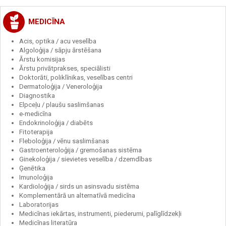
MEDICĪNA
Acis, optika / acu veselība
Algoloģija / sāpju ārstēšana
Ārstu komisijas
Ārstu privātprakses, speciālisti
Doktorāti, poliklīnikas, veselības centri
Dermatoloģija / Veneroloģija
Diagnostika
Elpceļu / plaušu saslimšanas
e-medicīna
Endokrinoloģija / diabēts
Fitoterapija
Fleboloģija / vēnu saslimšanas
Gastroenteroloģija / gremošanas sistēma
Ginekoloģija / sievietes veselība / dzemdības
Ģenētika
Imunoloģija
Kardioloģija / sirds un asinsvadu sistēma
Komplementārā un alternatīvā medicīna
Laboratorijas
Medicīnas iekārtas, instrumenti, piederumi, palīglīdzekļi
Medicīnas literatūra