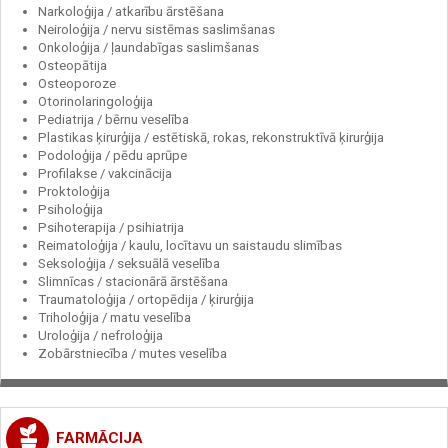
Narkoloģija / atkarību ārstēšana
Neiroloģija / nervu sistēmas saslimšanas
Onkoloģija / ļaundabīgas saslimšanas
Osteopātija
Osteoporoze
Otorinolaringoloģija
Pediatrija / bērnu veselība
Plastikas ķirurģija / estētiskā, rokas, rekonstruktīvā ķirurģija
Podoloģija / pēdu aprūpe
Profilakse / vakcinācija
Proktoloģija
Psiholoģija
Psihoterapija / psihiatrija
Reimatoloģija / kaulu, locītavu un saistaudu slimības
Seksoloģija / seksuālā veselība
Slimnīcas / stacionārā ārstēšana
Traumatoloģija / ortopēdija / ķirurģija
Triholoģija / matu veselība
Uroloģija / nefroloģija
Zobārstniecība / mutes veselība
FARMĀCIJA