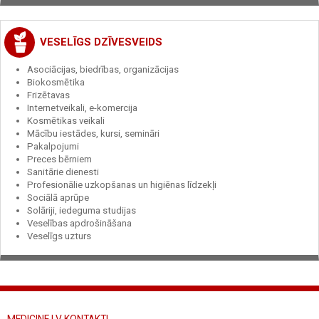
VESELĪGS DZĪVESVEIDS
Asociācijas, biedrības, organizācijas
Biokosmētika
Frizētavas
Internetveikali, e-komercija
Kosmētikas veikali
Mācību iestādes, kursi, semināri
Pakalpojumi
Preces bērniem
Sanitārie dienesti
Profesionālie uzkopšanas un higiēnas līdzekļi
Sociālā aprūpe
Solāriji, iedeguma studijas
Veselības apdrošināšana
Veselīgs uzturs
MEDICINE.LV KONTAKTI