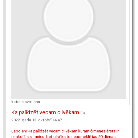
katrina.avotinna
Ka palīdzēt vecam cilvēkam
(3)
2022. gada 13. oktobrī 14:47
Labdien! Ka palīdzēt vecam cilvēkam kuram ģimenes ārsts ir
izrakstījis slimnīcu, bet cilvēks to neapmeklē jau 50 dienas.