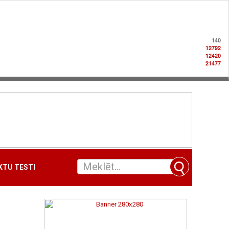
140
12792
12420
21477
TU TESTI