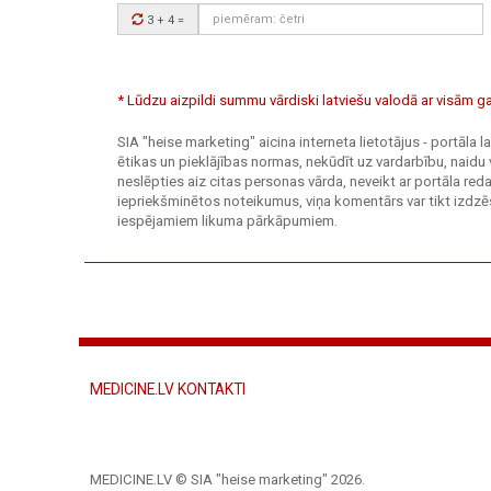
Drošības
3 + 4
=
kods:
* Lūdzu aizpildi summu vārdiski latviešu valodā ar visām
SIA "heise marketing" aicina interneta lietotājus - portāla
ētikas un pieklājības normas, nekūdīt uz vardarbību, naidu 
neslēpties aiz citas personas vārda, neveikt ar portāla r
iepriekšminētos noteikumus, viņa komentārs var tikt izdzēs
iespējamiem likuma pārkāpumiem.
MEDICINE.LV KONTAKTI
MEDICINE.LV © SIA "heise marketing"
2026.