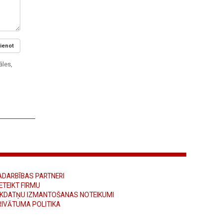
ienot
āles,
ADARBĪBAS PARTNERI
ETEIKT FIRMU
ĪKDATŅU IZMANTOŠANAS NOTEIKUMI
RIVĀTUMA POLITIKA