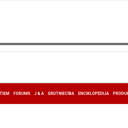
TIEM
FORUMS
J & A
GRŪTNIECĪBA
ENCIKLOPĒDIJA
PRODUK