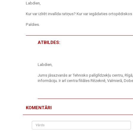
Labdien,
Kur var izīrēt invalīda ratiņus? Kur var iegādaties ortopēdisko
Paldies.
ATBILDES:
Labdien,
Jums jāsazvanās ar Tehnisko palīglīdzekļu centru, Rīgā,
informāciju. Ir arī centra filiāles Rēzeknē, Valmierā, Dob
KOMENTĀRI
Vārds