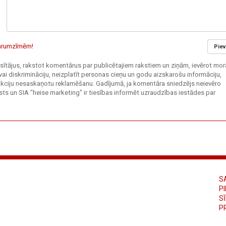
 garumzīmēm!
Piev
 lasītājus, rakstot komentārus par publicētajiem rakstiem un ziņām, ievērot mor
vai diskrimināciju, neizplatīt personas cieņu un godu aizskarošu informāciju,
edakciju nesaskaņotu reklamēšanu. Gadījumā, ja komentāra sniedzējs neievēro
ts un SIA "heise marketing" ir tiesības informēt uzraudzības iestādes par
S
PI
S
P