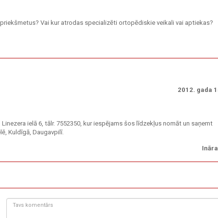
s priekšmetus? Vai kur atrodas specializēti ortopēdiskie veikali vai aptiekas?
2012. gada 1
 Linezera ielā 6, tālr. 7552350, kur iespējams šos līdzekļus nomāt un saņemt
elē, Kuldīgā, Daugavpilī.
Inār
Tavs
komentārs: