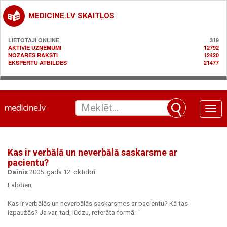
MEDICINE.LV SKAITĻOS
LIETOTĀJI ONLINE
319
AKTĪVIE UZŅĒMUMI
12792
NOZARES RAKSTI
12420
EKSPERTU ATBILDES
21477
Toggle
naviga
Kas ir verbālā un neverbālā saskarsme ar
pacientu?
Dainis
2005. gada 12. oktobrī
Labdien,
Kas ir verbālās un neverbālās saskarsmes ar pacientu? Kā tas
izpaužās? Ja var, tad, lūdzu, referāta formā.