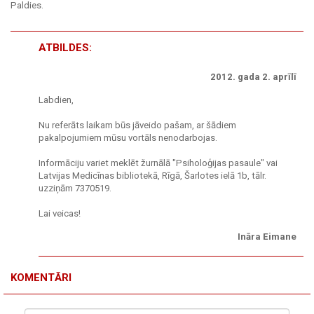
Paldies.
ATBILDES:
2012. gada 2. aprīlī
Labdien,
Nu referāts laikam būs jāveido pašam, ar šādiem
pakalpojumiem mūsu vortāls nenodarbojas.
Informāciju variet meklēt žurnālā "Psiholoģijas pasaule" vai
Latvijas Medicīnas bibliotekā, Rīgā, Šarlotes ielā 1b, tālr.
uzziņām 7370519.
Lai veicas!
Ināra Eimane
KOMENTĀRI
Vārds