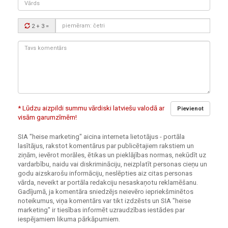
Drošības
2 + 3
=
kods:
Tavs
komentārs:
* Lūdzu aizpildi summu vārdiski latviešu valodā ar
Pievienot
visām garumzīmēm!
SIA "heise marketing" aicina interneta lietotājus - portāla
lasītājus, rakstot komentārus par publicētajiem rakstiem un
ziņām, ievērot morāles, ētikas un pieklājības normas, nekūdīt uz
vardarbību, naidu vai diskrimināciju, neizplatīt personas cieņu un
godu aizskarošu informāciju, neslēpties aiz citas personas
vārda, neveikt ar portāla redakciju nesaskaņotu reklamēšanu.
Gadījumā, ja komentāra sniedzējs neievēro iepriekšminētos
noteikumus, viņa komentārs var tikt izdzēsts un SIA "heise
marketing" ir tiesības informēt uzraudzības iestādes par
iespējamiem likuma pārkāpumiem.