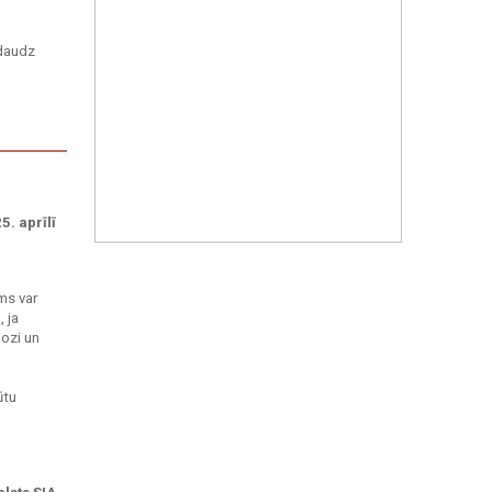
 daudz
5. aprīlī
ms var
, ja
nozi un
ūtu