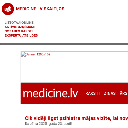
MEDICINE.LV SKAITĻOS
LIETOTĀJI ONLINE
AKTĪVIE UZŅĒMUMI
NOZARES RAKSTI
EKSPERTU ATBILDES
RAKSTI
ZIŅAS
ĀRS
Cik vidēji ilgst psihiatra mājas vizīte, lai n
Katrīna
2025. gada 23. aprīlī