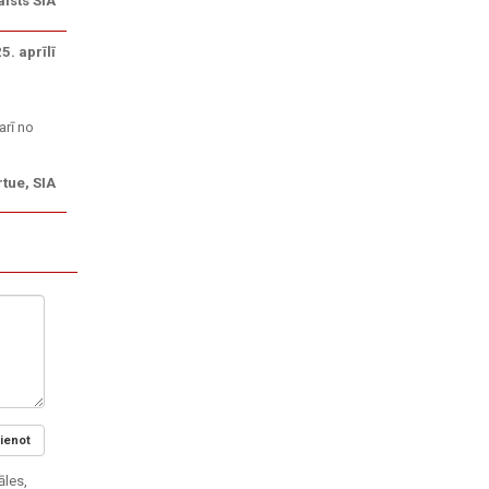
alsts SIA
5. aprīlī
arī no
rtue, SIA
ienot
āles,