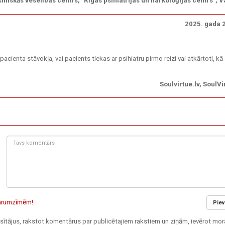
ihiskās veselības centrs, "Rīgas psihiatrijas un narkoloģijas centrs", V
2025. gada 2
pacienta stāvokļa, vai pacients tiekas ar psihiatru pirmo reizi vai atkārtoti, kā 
Soulvirtue.lv, SoulVi
Tavs
komentārs:
 garumzīmēm!
Piev
 lasītājus, rakstot komentārus par publicētajiem rakstiem un ziņām, ievērot mor