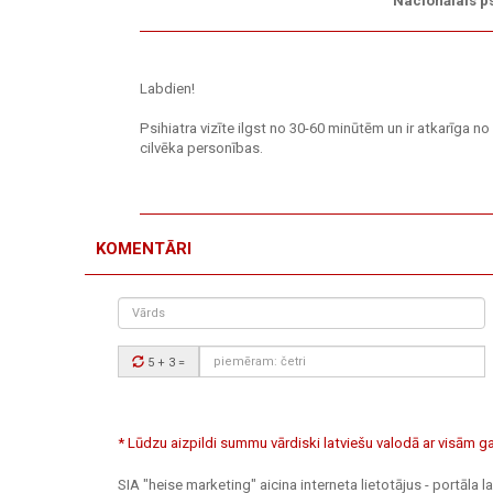
Nacionālais ps
Labdien!
Psihiatra vizīte ilgst no 30-60 minūtēm un ir atkarīga no 
cilvēka personības.
KOMENTĀRI
Vārds
Drošības
5 + 3
=
kods:
* Lūdzu aizpildi summu vārdiski latviešu valodā ar visām
SIA "heise marketing" aicina interneta lietotājus - portāla