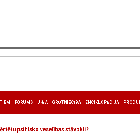
TIEM
FORUMS
J & A
GRŪTNIECĪBA
ENCIKLOPĒDIJA
PRODUK
ovērtētu psihisko veselības stāvokli?