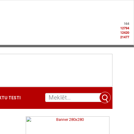
164
12794
12420
21477
TU TESTI