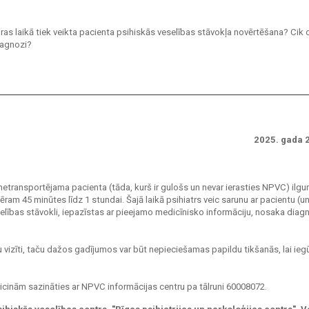
, kuras laikā tiek veikta pacienta psihiskās veselības stāvokļa novērtēšana? Cik
diagnozi?
2025. gada 2
 netransportējama pacienta (tāda, kurš ir gulošs un nevar ierasties NPVC) ilgu
mēram 45 minūtes līdz 1 stundai. Šajā laikā psihiatrs veic sarunu ar pacientu (un
selības stāvokli, iepazīstas ar pieejamo medicīnisko informāciju, nosaka diag
nu vizīti, taču dažos gadījumos var būt nepieciešamas papildu tikšanās, lai ieg
, aicinām sazināties ar NPVC informācijas centru pa tālruni 60008072.