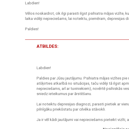
Labdien!
Vēlos noskaidrot, cik ilgi parasti ilgst psihiatra mājas vizīte
laika vidēji nepieciešams, lai noteiktu, piemēram, depresijas 
Paldies!
ATBILDES:
Labdien!
Paldies par Jūsu jautājumu. Psihiatra mājas vizītes pie
atšķirties atkarībā no situācijas, taču vidēji tā ilgst ap
nepieciešams, arī ar tuviniekiem), novērtē psihiskās ve
sniedz ieteikumus par ārstēšanu.
Lai noteiktu depresijas diagnozi, parasti pietiek ar vie
pilnīgāku priekšstatu par cilvēka stāvokli.
Ja ir vēl kādi jautājumi vai nepieciešams pieteikt vizīti