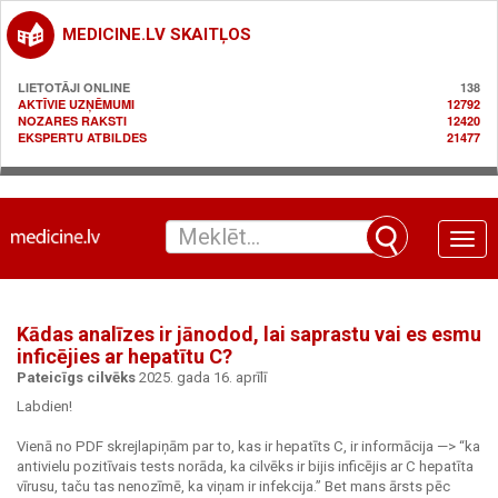
MEDICINE.LV SKAITĻOS
LIETOTĀJI ONLINE
138
AKTĪVIE UZŅĒMUMI
12792
NOZARES RAKSTI
12420
EKSPERTU ATBILDES
21477
Toggle
naviga
Kādas analīzes ir jānodod, lai saprastu vai es esmu
inficējies ar hepatītu C?
Pateicīgs cilvēks
2025. gada 16. aprīlī
Labdien!
Vienā no PDF skrejlapiņām par to, kas ir hepatīts C, ir informācija —> “ka
antivielu pozitīvais tests norāda, ka cilvēks ir bijis inficējis ar C hepatīta
vīrusu, taču tas nenozīmē, ka viņam ir infekcija.” Bet mans ārsts pēc