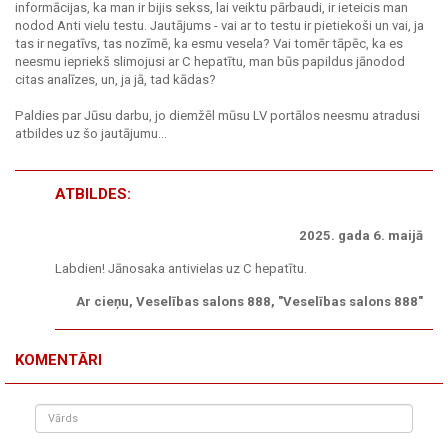
informācijas, ka man ir bijis sekss, lai veiktu pārbaudi, ir ieteicis man
nodod Anti vielu testu. Jautājums - vai ar to testu ir pietiekoši un vai, ja
tas ir negatīvs, tas nozīmē, ka esmu vesela? Vai tomēr tāpēc, ka es
neesmu iepriekš slimojusi ar C hepatītu, man būs papildus jānodod
citas analīzes, un, ja jā, tad kādas?
Paldies par Jūsu darbu, jo diemžēl mūsu LV portālos neesmu atradusi
atbildes uz šo jautājumu...
ATBILDES:
2025. gada 6. maijā
Labdien! Jānosaka antivielas uz C hepatītu.
Ar cieņu, Veselības salons 888, "Veselības salons 888"
KOMENTĀRI
Vārds