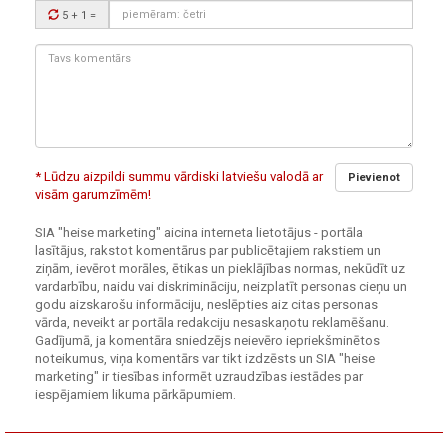
Drošības
5 + 1
=
kods:
Tavs
komentārs:
* Lūdzu aizpildi summu vārdiski latviešu valodā ar
Pievienot
visām garumzīmēm!
SIA "heise marketing" aicina interneta lietotājus - portāla
lasītājus, rakstot komentārus par publicētajiem rakstiem un
ziņām, ievērot morāles, ētikas un pieklājības normas, nekūdīt uz
vardarbību, naidu vai diskrimināciju, neizplatīt personas cieņu un
godu aizskarošu informāciju, neslēpties aiz citas personas
vārda, neveikt ar portāla redakciju nesaskaņotu reklamēšanu.
Gadījumā, ja komentāra sniedzējs neievēro iepriekšminētos
noteikumus, viņa komentārs var tikt izdzēsts un SIA "heise
marketing" ir tiesības informēt uzraudzības iestādes par
iespējamiem likuma pārkāpumiem.