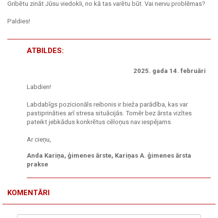
Gribētu zināt Jūsu viedokli, no kā tas varētu būt. Vai nervu problēmas?
Paldies!
ATBILDES:
2025. gada 14. februāri
Labdien!
Labdabīgs pozicionāls reibonis ir bieža parādība, kas var
pastiprināties arī stresa situācijās. Tomēr bez ārsta vizītes
pateikt jebkādus konkrētus cēloņus nav iespējams.
Ar cieņu,
Anda Kariņa, ģimenes ārste, Kariņas A. ģimenes ārsta
prakse
KOMENTĀRI
Vārds