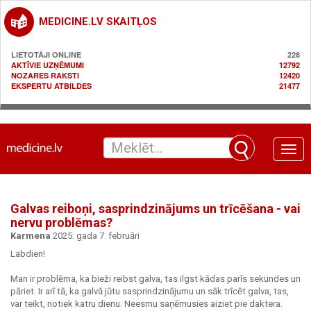
MEDICINE.LV SKAITĻOS
LIETOTĀJI ONLINE
228
AKTĪVIE UZŅĒMUMI
12792
NOZARES RAKSTI
12420
EKSPERTU ATBILDES
21477
Toggle
naviga
Galvas reiboņi, sasprindzinājums un trīcēšana - vai
nervu problēmas?
Karmena
2025. gada 7. februāri
Labdien!
Man ir problēma, ka bieži reibst galva, tas ilgst kādas parīs sekundes un
pāriet. Ir arī tā, ka galvā jūtu sasprindzinājumu un sāk trīcēt galva, tas,
var teikt, notiek katru dienu. Neesmu saņēmusies aiziet pie daktera.