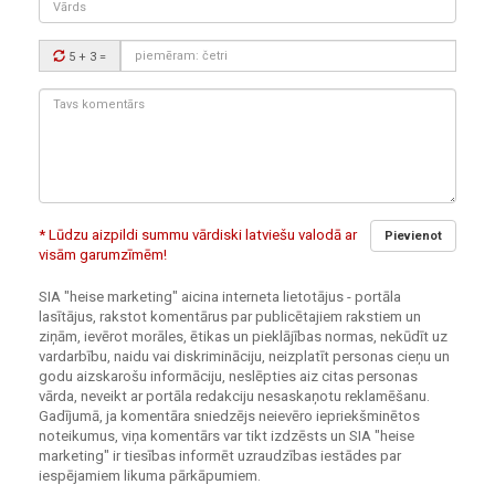
Drošības
5 + 3
=
kods:
Tavs
komentārs:
* Lūdzu aizpildi summu vārdiski latviešu valodā ar
Pievienot
visām garumzīmēm!
SIA "heise marketing" aicina interneta lietotājus - portāla
lasītājus, rakstot komentārus par publicētajiem rakstiem un
ziņām, ievērot morāles, ētikas un pieklājības normas, nekūdīt uz
vardarbību, naidu vai diskrimināciju, neizplatīt personas cieņu un
godu aizskarošu informāciju, neslēpties aiz citas personas
vārda, neveikt ar portāla redakciju nesaskaņotu reklamēšanu.
Gadījumā, ja komentāra sniedzējs neievēro iepriekšminētos
noteikumus, viņa komentārs var tikt izdzēsts un SIA "heise
marketing" ir tiesības informēt uzraudzības iestādes par
iespējamiem likuma pārkāpumiem.