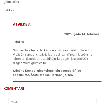
grūtniecību?
Paldies!
ATBILDES:
2025. gada 14. februāri
Labdien!
Grūtniecības tests dažkārt var agrīni neuzrādīt grūtniecību.
Visātrāk saprast situāciju ļautu asinsanalīzes. Ir iespējams
laboratorijā nodot HCG rādītāju, kas agrīni ļauj precīzāk
diagnosticēt grūtniecību.
Kristīne Ķempe, ginekoloģe, ultrasonogrāfijas
speciāliste, Ārstu prakse Harmonija, SIA
KOMENTĀRI
Vārds