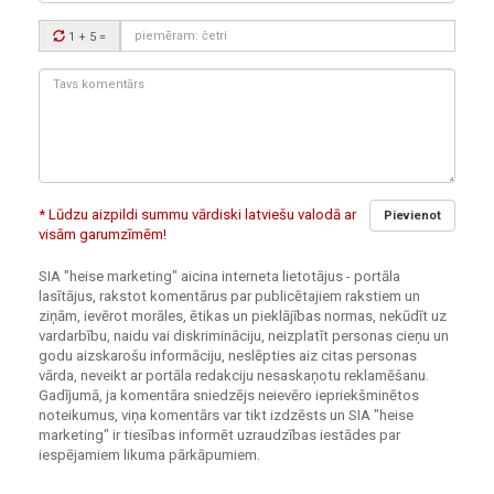
Drošības
1 + 5
=
kods:
Tavs
komentārs:
* Lūdzu aizpildi summu vārdiski latviešu valodā ar
Pievienot
visām garumzīmēm!
SIA "heise marketing" aicina interneta lietotājus - portāla
lasītājus, rakstot komentārus par publicētajiem rakstiem un
ziņām, ievērot morāles, ētikas un pieklājības normas, nekūdīt uz
vardarbību, naidu vai diskrimināciju, neizplatīt personas cieņu un
godu aizskarošu informāciju, neslēpties aiz citas personas
vārda, neveikt ar portāla redakciju nesaskaņotu reklamēšanu.
Gadījumā, ja komentāra sniedzējs neievēro iepriekšminētos
noteikumus, viņa komentārs var tikt izdzēsts un SIA "heise
marketing" ir tiesības informēt uzraudzības iestādes par
iespējamiem likuma pārkāpumiem.