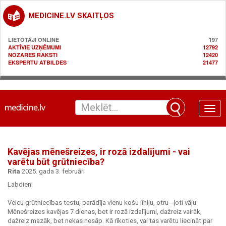
MEDICINE.LV SKAITĻOS
LIETOTĀJI ONLINE
197
AKTĪVIE UZŅĒMUMI
12792
NOZARES RAKSTI
12420
EKSPERTU ATBILDES
21477
Toggle
naviga
Kavējas mēnešreizes, ir rozā izdalījumi - vai
varētu būt grūtniecība?
Rita
2025. gada 3. februāri
Labdien!
Veicu grūtniecības testu, parādīja vienu košu līniju, otru - ļoti vāju.
Mēnešreizes kavējas 7 dienas, bet ir rozā izdalījumi, dažreiz vairāk,
dažreiz mazāk, bet nekas nesāp. Kā rīkoties, vai tas varētu liecināt par