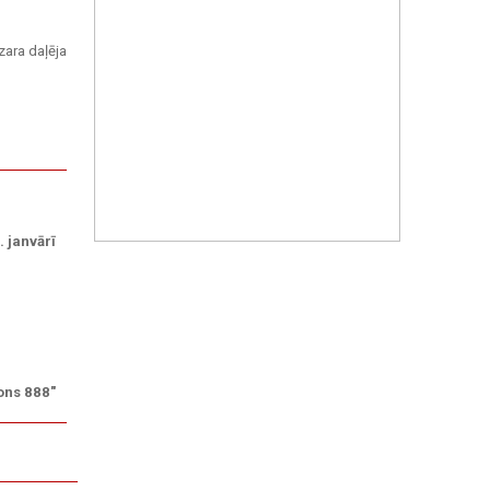
zara daļēja
 janvārī
ons 888"