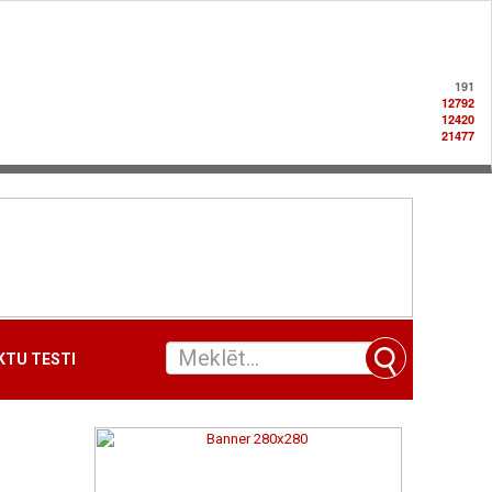
191
12792
12420
21477
TU TESTI