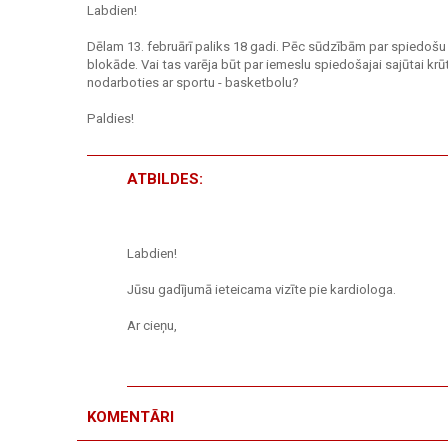
Labdien!
Dēlam 13. februārī paliks 18 gadi. Pēc sūdzībām par spiedošu s
blokāde. Vai tas varēja būt par iemeslu spiedošajai sajūtai krū
nodarboties ar sportu - basketbolu?
Paldies!
ATBILDES:
Labdien!
Jūsu gadījumā ieteicama vizīte pie kardiologa.
Ar cieņu,
KOMENTĀRI