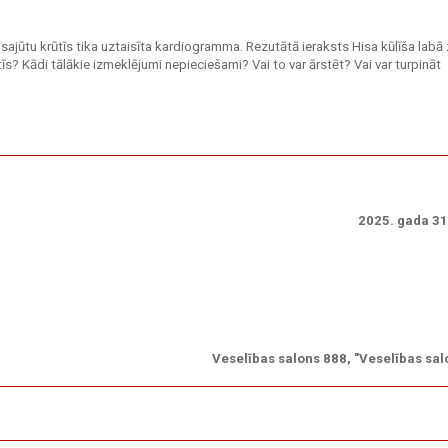
ajūtu krūtīs tika uztaisīta kardiogramma. Rezutātā ieraksts Hisa kūlīša labā 
tīs? Kādi tālākie izmeklējumi nepieciešami? Vai to var ārstēt? Vai var turpināt
2025. gada 31.
Veselības salons 888, "Veselības sal