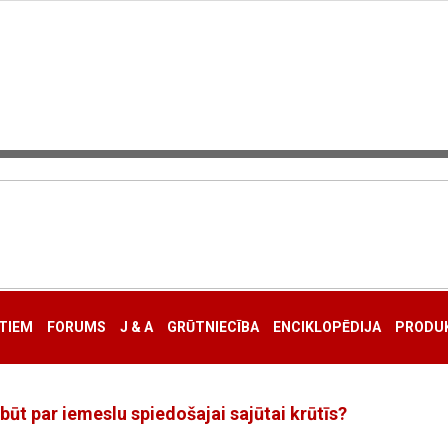
TIEM
FORUMS
J & A
GRŪTNIECĪBA
ENCIKLOPĒDIJA
PRODUK
 būt par iemeslu spiedošajai sajūtai krūtīs?