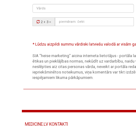
Vārds
Drošības
2 + 3
=
kods:
* Lūdzu aizpildi summu vārdiski latviešu valodā ar visām
SIA "heise marketing" aicina interneta lietotājus - portāla
ētikas un pieklājības normas, nekūdīt uz vardarbību, naidu 
neslēpties aiz citas personas vārda, neveikt ar portāla r
iepriekšminētos noteikumus, viņa komentārs var tikt izdzēs
iespējamiem likuma pārkāpumiem.
MEDICINE.LV KONTAKTI