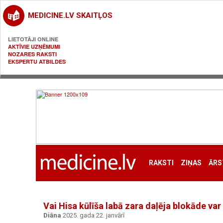
MEDICINE.LV SKAITĻOS
LIETOTĀJI ONLINE
AKTĪVIE UZŅĒMUMI
NOZARES RAKSTI
EKSPERTU ATBILDES
RAKSTI
ZIŅAS
ĀRS
Vai Hisa kūlīša labā zara daļēja blokāde var
Diāna
2025. gada 22. janvārī