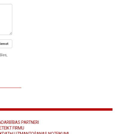
ienot
āles,
ADARBĪBAS PARTNERI
ETEIKT FIRMU
ĪKDATŅU IZMANTOŠANAS NOTEIKUMI