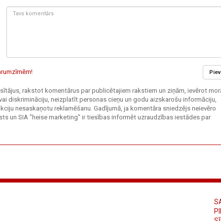
Tavs
komentārs:
 garumzīmēm!
Piev
 lasītājus, rakstot komentārus par publicētajiem rakstiem un ziņām, ievērot mor
vai diskrimināciju, neizplatīt personas cieņu un godu aizskarošu informāciju,
edakciju nesaskaņotu reklamēšanu. Gadījumā, ja komentāra sniedzējs neievēro
ts un SIA "heise marketing" ir tiesības informēt uzraudzības iestādes par
S
PI
S