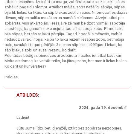
atbildi nesaņēmu. Izciešot to murgu, zobārste pateica, ka ielika zāles
zobā un pagaidu plombi. Atnākot mājās, zobs nežēlīgi sāpēja, sāpes
bija tik lielas, ka likās, ka sāp blakus zobi un auss. Nnomocoties dažas
dienas, sāpes palika mazākas un samērā ciešamas. Aizejot atkal pie
zobārsta, viss atkārtojās. Trešajā reizē man beidzot normāli sapotēja
anastēziju, ka gandrīz neko nejutu, tad arī salaboja zobu. Pirmo laiku
bija sāpes, bet tās ar laiku pārgāja. Tagad ir pagājis mēnesis, varbūt
nedaudz vairāk. Ir bijis, ka pa to laiku reizēm iesāpas zobs, bet nebija
traki, savukārt tagad pēdējās 3 dienas sāpes ir nežēlīgas. Liekas, ka
sāp blakus zobi un auss. Nezinu, ko darīt.
Pēc tādas bēdīgas pieredzes ar zobārstu ir bailes iet atkal kaut kur.
Moka aizdomas, ka varbūt teiks, ka jārauj zobs, bet man ir lielas bailes.
Ko darīt un kur vērsties?
Paldies!
ATBILDES:
2024. gada 19. decembrī
Ladien!
Jūtu Jums līdzi, bet, diemžēl, iztikt bez zobārsta neizdosies.
Nepieciešams rentgens un ārstešanas turpinājums.