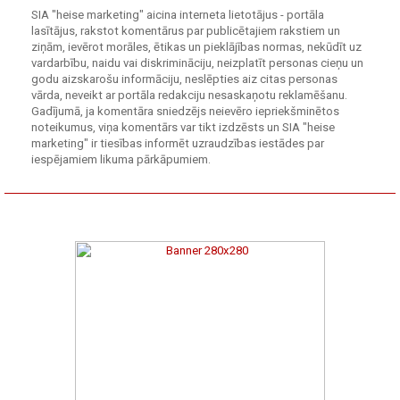
SIA "heise marketing" aicina interneta lietotājus - portāla
lasītājus, rakstot komentārus par publicētajiem rakstiem un
ziņām, ievērot morāles, ētikas un pieklājības normas, nekūdīt uz
vardarbību, naidu vai diskrimināciju, neizplatīt personas cieņu un
godu aizskarošu informāciju, neslēpties aiz citas personas
vārda, neveikt ar portāla redakciju nesaskaņotu reklamēšanu.
Gadījumā, ja komentāra sniedzējs neievēro iepriekšminētos
noteikumus, viņa komentārs var tikt izdzēsts un SIA "heise
marketing" ir tiesības informēt uzraudzības iestādes par
iespējamiem likuma pārkāpumiem.