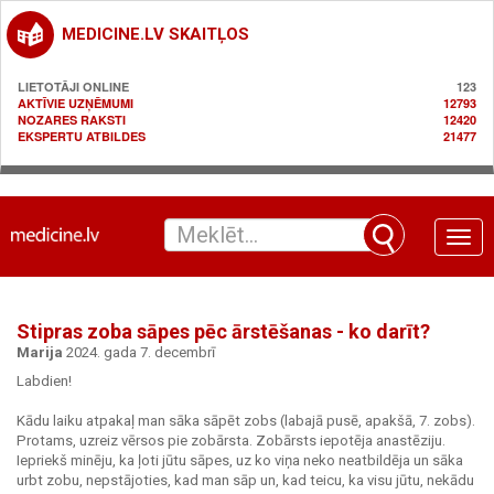
MEDICINE.LV SKAITĻOS
LIETOTĀJI ONLINE
123
AKTĪVIE UZŅĒMUMI
12793
NOZARES RAKSTI
12420
EKSPERTU ATBILDES
21477
Toggle
naviga
Stipras zoba sāpes pēc ārstēšanas - ko darīt?
Marija
2024. gada 7. decembrī
Labdien!
Kādu laiku atpakaļ man sāka sāpēt zobs (labajā pusē, apakšā, 7. zobs).
Protams, uzreiz vērsos pie zobārsta. Zobārsts iepotēja anastēziju.
Iepriekš minēju, ka ļoti jūtu sāpes, uz ko viņa neko neatbildēja un sāka
urbt zobu, nepstājoties, kad man sāp un, kad teicu, ka visu jūtu, nekādu