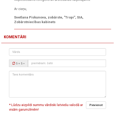
Ar cieņu,
Svetlana Piskunova, zobārste, "Tropi", SIA,
Zobārstniecības kabinets
KOMENTĀRI
Vārds
Drošības
5 + 5
=
kods:
Tavs
komentārs:
* Lūdzu aizpildi summu vārdiski latviešu valodā ar
Pievienot
visām garumzīmēm!