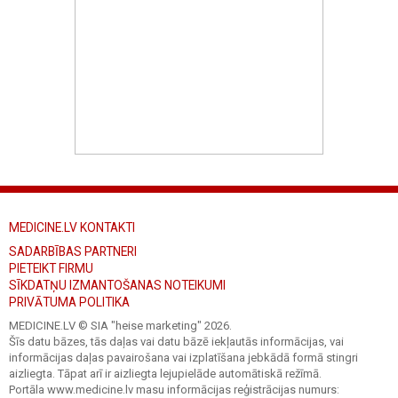
MEDICINE.LV KONTAKTI
SADARBĪBAS PARTNERI
PIETEIKT FIRMU
SĪKDATŅU IZMANTOŠANAS NOTEIKUMI
PRIVĀTUMA POLITIKA
MEDICINE.LV © SIA "heise marketing"
2026.
Šīs datu bāzes, tās daļas vai datu bāzē iekļautās informācijas, vai
informācijas daļas pavairošana vai izplatīšana jebkādā formā stingri
aizliegta. Tāpat arī ir aizliegta lejupielāde automātiskā režīmā.
Portāla www.medicine.lv masu informācijas reģistrācijas numurs: