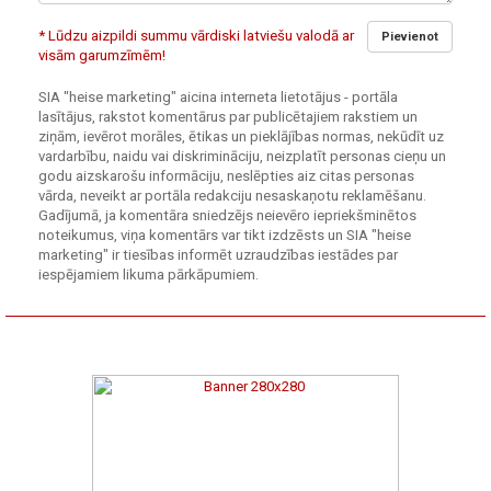
* Lūdzu aizpildi summu vārdiski latviešu valodā ar
Pievienot
visām garumzīmēm!
SIA "heise marketing" aicina interneta lietotājus - portāla
lasītājus, rakstot komentārus par publicētajiem rakstiem un
ziņām, ievērot morāles, ētikas un pieklājības normas, nekūdīt uz
vardarbību, naidu vai diskrimināciju, neizplatīt personas cieņu un
godu aizskarošu informāciju, neslēpties aiz citas personas
vārda, neveikt ar portāla redakciju nesaskaņotu reklamēšanu.
Gadījumā, ja komentāra sniedzējs neievēro iepriekšminētos
noteikumus, viņa komentārs var tikt izdzēsts un SIA "heise
marketing" ir tiesības informēt uzraudzības iestādes par
iespējamiem likuma pārkāpumiem.