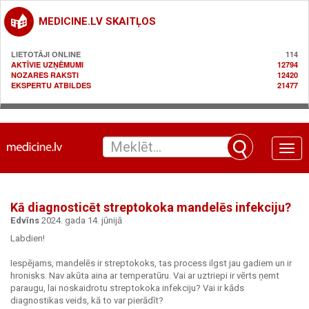
MEDICINE.LV SKAITĻOS
LIETOTĀJI ONLINE
114
AKTĪVIE UZŅĒMUMI
12794
NOZARES RAKSTI
12420
EKSPERTU ATBILDES
21477
Toggle
naviga
Kā diagnosticēt streptokoka mandelēs infekciju?
Edvīns
2024. gada 14. jūnijā
Labdien!
Iespējams, mandelēs ir streptokoks, tas process ilgst jau gadiem un ir
hronisks. Nav akūta aina ar temperatūru. Vai ar uztriepi ir vērts ņemt
paraugu, lai noskaidrotu streptokoka infekciju? Vai ir kāds
diagnostikas veids, kā to var pierādīt?