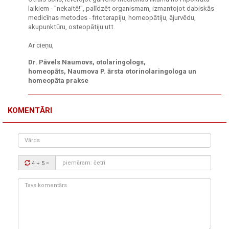
laikiem - "nekaitē!", palīdzēt organismam, izmantojot dabiskās
medicīnas metodes - fitoterapiju, homeopātiju, ājurvēdu,
akupunktūru, osteopātiju utt.
Ar cieņu,
Dr. Pāvels Naumovs, otolaringologs,
homeopāts, Naumova P. ārsta otorinolaringologa un
homeopāta prakse
KOMENTĀRI
Vārds
Drošības
4 + 5
=
kods:
Tavs
komentārs: