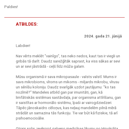
Paldies!
ATBILDES:
2024. gada 21. jūnijā
Labdien!
Nav vērts meklēt "vainīgo", tas neko nedos, kaut tas ir viegli un
gribās tā darīt. Daudz sarežģītāk saprast, ka viss sākas ar sevi
un ar sevi jāstrādā - ceļš līdz mūža galam.
Mūsu organismā ir sava mikropasaule - valsts valstī. Mums ir
savs mikrobioms, vīroms un mikoms - miljards mikrobu, vīrusu
un sēnīšu koloniju. Daudz svarīgāk uzdot jautājumu: "ko tas
nozīmē?" Mandeles atbild gan par imunitāti, gan, kā
limfātiskās sistēmas sastāvdaļa, par organisma attīrīšanu, gan
ir saistītas ar hormonālo sistēmu, īpaši ar vairogdziedzeri.
Tāpēc jānoskaidro cēloņus, kas neļauj mandelēm pilnā mērā
strādāt un samazina tās funkciju. Tie var būt kā fiziskie, tā arī
psihoemocioālie.
Otrais solis, ievērojot galveno medicīnas likumu no Hipokrāta