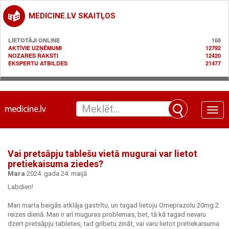
MEDICINE.LV SKAITĻOS
LIETOTĀJI ONLINE
168
AKTĪVIE UZŅĒMUMI
12792
NOZARES RAKSTI
12420
EKSPERTU ATBILDES
21477
Toggle
naviga
Vai pretsāpju tablešu vietā mugurai var lietot
pretiekaisuma ziedes?
Mara
2024. gada 24. maijā
Labdien!
Man marta beigās atklāja gastrītu, un tagad lietoju Omeprazolu 20mg 2
reizes dienā. Man ir arī muguras problemas, bet, tā kā tagad nevaru
dzert pretsāpju tabletes, tad gribetu zināt, vai varu lietot pretiekaisuma