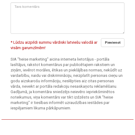
Tavs
komentārs:
* Lūdzu aizpildi summu vārdiski latviešu valodā ar
Pievienot
visām garumzīmēm!
SIA "heise marketing" aicina interneta lietotājus - portāla
lasītājus, rakstot komentārus par publicētajiem rakstiem un
ziņām, ievērot morāles, ētikas un pieklājības normas, nekūdīt uz
vardarbību, naidu vai diskrimināciju, neizplatīt personas cieņu un
godu aizskarošu informāciju, neslēpties aiz citas personas
vārda, neveikt ar portāla redakciju nesaskaņotu reklamēšanu.
Gadījumā, ja komentāra sniedzējs neievēro iepriekšminētos
noteikumus, viņa komentārs var tikt izdzēsts un SIA "heise
marketing" ir tiesības informēt uzraudzības iestādes par
iespējamiem likuma pārkāpumiem.