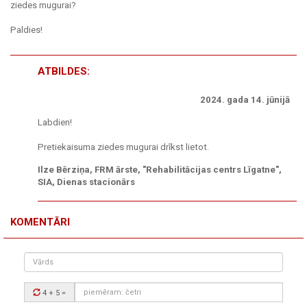
ziedes mugurai?
Paldies!
ATBILDES:
2024. gada 14. jūnijā
Labdien!
Pretiekaisuma ziedes mugurai drīkst lietot.
Ilze Bērziņa, FRM ārste, "Rehabilitācijas centrs Līgatne",
SIA, Dienas stacionārs
KOMENTĀRI
Vārds
Drošības
4 + 5
=
kods: