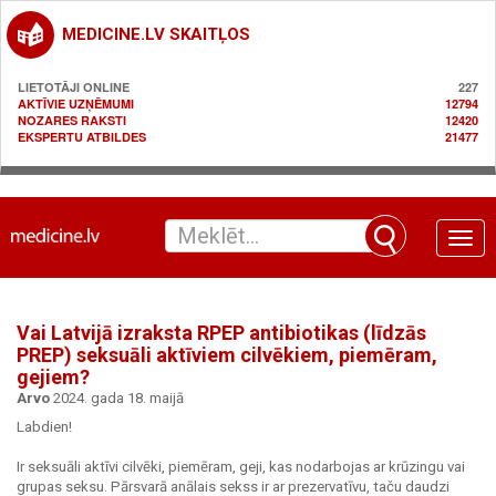
MEDICINE.LV SKAITĻOS
LIETOTĀJI ONLINE
227
AKTĪVIE UZŅĒMUMI
12794
NOZARES RAKSTI
12420
EKSPERTU ATBILDES
21477
Toggle
naviga
Vai Latvijā izraksta RPEP antibiotikas (līdzās
PREP) seksuāli aktīviem cilvēkiem, piemēram,
gejiem?
Arvo
2024. gada 18. maijā
Labdien!
Ir seksuāli aktīvi cilvēki, piemēram, geji, kas nodarbojas ar krūzingu vai
grupas seksu. Pārsvarā anālais sekss ir ar prezervatīvu, taču daudzi