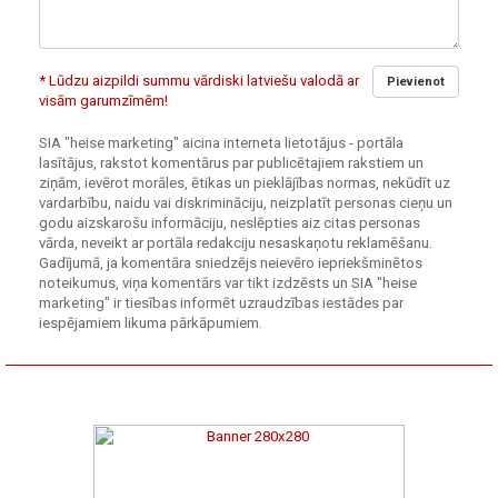
* Lūdzu aizpildi summu vārdiski latviešu valodā ar
Pievienot
visām garumzīmēm!
SIA "heise marketing" aicina interneta lietotājus - portāla
lasītājus, rakstot komentārus par publicētajiem rakstiem un
ziņām, ievērot morāles, ētikas un pieklājības normas, nekūdīt uz
vardarbību, naidu vai diskrimināciju, neizplatīt personas cieņu un
godu aizskarošu informāciju, neslēpties aiz citas personas
vārda, neveikt ar portāla redakciju nesaskaņotu reklamēšanu.
Gadījumā, ja komentāra sniedzējs neievēro iepriekšminētos
noteikumus, viņa komentārs var tikt izdzēsts un SIA "heise
marketing" ir tiesības informēt uzraudzības iestādes par
iespējamiem likuma pārkāpumiem.