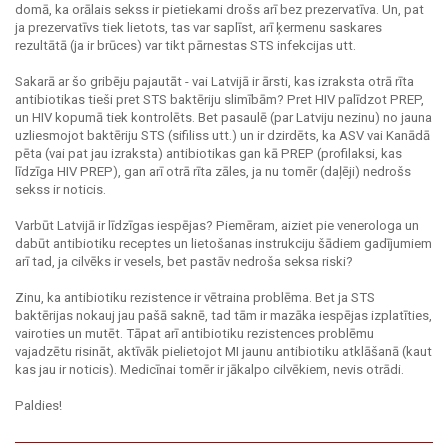
domā, ka orālais sekss ir pietiekami drošs arī bez prezervatīva. Un, pat
ja prezervatīvs tiek lietots, tas var saplīst, arī ķermenu saskares
rezultātā (ja ir brūces) var tikt pārnestas STS infekcijas utt.
Sakarā ar šo gribēju pajautāt - vai Latvijā ir ārsti, kas izraksta otrā rīta
antibiotikas tieši pret STS baktēriju slimībām? Pret HIV palīdzot PREP,
un HIV kopumā tiek kontrolēts. Bet pasaulē (par Latviju nezinu) no jauna
uzliesmojot baktēriju STS (sifiliss utt.) un ir dzirdēts, ka ASV vai Kanādā
pēta (vai pat jau izraksta) antibiotikas gan kā PREP (profilaksi, kas
līdzīga HIV PREP), gan arī otrā rīta zāles, ja nu tomēr (daļēji) nedrošs
sekss ir noticis.
Varbūt Latvijā ir līdzīgas iespējas? Piemēram, aiziet pie venerologa un
dabūt antibiotiku receptes un lietošanas instrukciju šādiem gadījumiem
arī tad, ja cilvēks ir vesels, bet pastāv nedroša seksa riski?
Zinu, ka antibiotiku rezistence ir vētraina problēma. Bet ja STS
baktērijas nokauj jau pašā saknē, tad tām ir mazāka iespējas izplatīties,
vairoties un mutēt. Tāpat arī antibiotiku rezistences problēmu
vajadzētu risināt, aktīvāk pielietojot MI jaunu antibiotiku atklāšanā (kaut
kas jau ir noticis). Medicīnai tomēr ir jākalpo cilvēkiem, nevis otrādi.
Paldies!