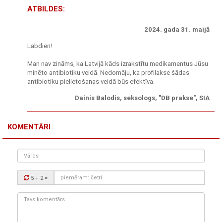
ATBILDES:
2024. gada 31. maijā
Labdien!
Man nav zināms, ka Latvijā kāds izrakstītu medikamentus Jūsu
minēto antibiotiku veidā. Nedomāju, ka profilakse šādas
antibiotiku pielietošanas veidā būs efektīva.
Dainis Balodis, seksologs, "DB prakse", SIA
KOMENTĀRI
Vārds
Drošības
5 + 2
=
kods:
Tavs
komentārs: