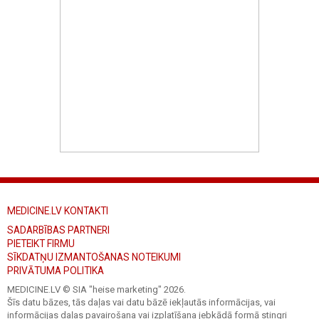
MEDICINE.LV KONTAKTI
SADARBĪBAS PARTNERI
PIETEIKT FIRMU
SĪKDATŅU IZMANTOŠANAS NOTEIKUMI
PRIVĀTUMA POLITIKA
MEDICINE.LV © SIA "heise marketing"
2026.
Šīs datu bāzes, tās daļas vai datu bāzē iekļautās informācijas, vai
informācijas daļas pavairošana vai izplatīšana jebkādā formā stingri