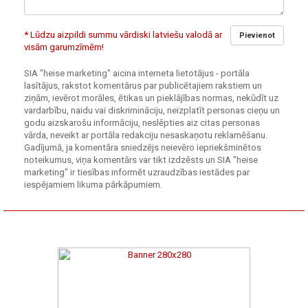
* Lūdzu aizpildi summu vārdiski latviešu valodā ar
Pievienot
visām garumzīmēm!
SIA "heise marketing" aicina interneta lietotājus - portāla
lasītājus, rakstot komentārus par publicētajiem rakstiem un
ziņām, ievērot morāles, ētikas un pieklājības normas, nekūdīt uz
vardarbību, naidu vai diskrimināciju, neizplatīt personas cieņu un
godu aizskarošu informāciju, neslēpties aiz citas personas
vārda, neveikt ar portāla redakciju nesaskaņotu reklamēšanu.
Gadījumā, ja komentāra sniedzējs neievēro iepriekšminētos
noteikumus, viņa komentārs var tikt izdzēsts un SIA "heise
marketing" ir tiesības informēt uzraudzības iestādes par
iespējamiem likuma pārkāpumiem.