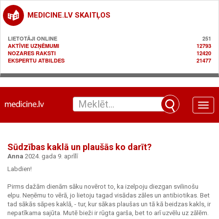
MEDICINE.LV SKAITĻOS
LIETOTĀJI ONLINE
251
AKTĪVIE UZŅĒMUMI
12793
NOZARES RAKSTI
12420
EKSPERTU ATBILDES
21477
Toggle
naviga
Sūdzības kaklā un plaušās ko darīt?
Anna
2024. gada 9. aprīlī
Labdien!
Pirms dažām dienām sāku novērot to, ka izelpoju diezgan svilinošu
elpu. Neņēmu to vērā, jo lietoju tagad visādas zāles un antibiotikas. Bet
tad sākās sāpes kaklā, - tur, kur sākas plaušas un tā kā beidzas kakls, ir
nepatīkama sajūta. Mutē bieži ir rūgta garša, bet to arī uzvēlu uz zālēm.