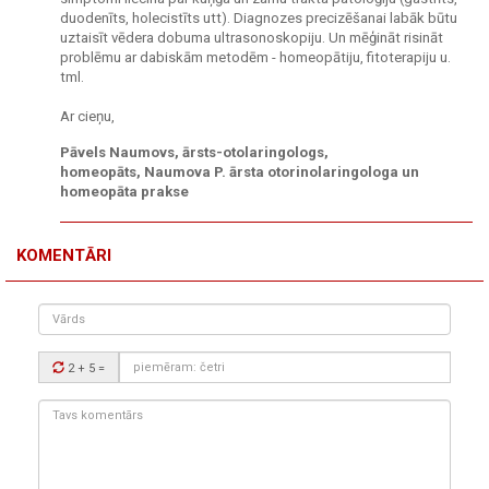
duodenīts, holecistīts utt). Diagnozes precizēšanai labāk būtu
uztaisīt vēdera dobuma ultrasonoskopiju. Un mēģināt risināt
problēmu ar dabiskām metodēm - homeopātiju, fitoterapiju u.
tml.
Ar cieņu,
Pāvels Naumovs, ārsts-otolaringologs,
homeopāts, Naumova P. ārsta otorinolaringologa un
homeopāta prakse
KOMENTĀRI
Vārds
Drošības
2 + 5
=
kods:
Tavs
komentārs: