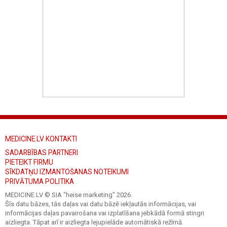
MEDICINE.LV KONTAKTI
SADARBĪBAS PARTNERI
PIETEIKT FIRMU
SĪKDATŅU IZMANTOŠANAS NOTEIKUMI
PRIVĀTUMA POLITIKA
MEDICINE.LV © SIA "heise marketing"
2026.
Šīs datu bāzes, tās daļas vai datu bāzē iekļautās informācijas, vai
informācijas daļas pavairošana vai izplatīšana jebkādā formā stingri
aizliegta. Tāpat arī ir aizliegta lejupielāde automātiskā režīmā.