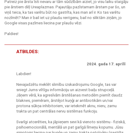
Patreiz pie ārsta īsti nevaru ar tām sūdzībām aiziet, jo visu laiku staigāju
pie ārstiem dēļ Ureaplazmas. Pajautāju pazīstamam ārstam par šo, un
viņš teica, ka tas varētu būt no gastrīta, kas man arī ir. Ko tas varētu
nozīmēt? Man ir bail iet uz plaušu rentgenu, bail no sliktām ziņām, jo
Google visas pazīmes liecina par plaušu vēzi.
Paldies!
ATBILDES:
2024. gada 17. aprīlī
Labdien!
Nevajadzētu meklēt slimību izskaidrojumu Google, tas var
sniegt Jums viltīgu informāciju un aizvest baiļu strupceļā.
Jāņem vērā, ka agresīvām ārstēšanas metodēm piemīt daudz
blaknes, piemēram, ārstējot kuņģi ar antibiotikām un/vai
protona sūkņa inhibitoriem, var ietekmēt aknu, nieru, zarnu
trakta un pat centrālas nervu sistēmas funkciju.
Svarīgi atcerēties, ka jāpieņem sevi kā vienoto sistēmu - fiziskā,
psihoemocionālā, mentālā un pat garīgā līmeņu kopumu. Jūsu
simptomi liecina par kuņģa un zarnu trakta patoloģiju (gastrīts,