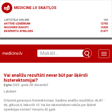
MEDICINE.LV SKAITĻOS
LIETOTĀJI ONLINE
163
AKTĪVIE UZŅĒMUMI
12792
NOZARES RAKSTI
12420
EKSPERTU ATBILDES
21477
Toggle
naviga
Vai analīžu rezultāti nevar būt par šķērsli
histerektomijai?
Egita
2023. gada 28. decembrī
Labdien!
Drīzumā gatavojos histerektomijai. Saņēmu analīžu rezultātus: ALAT -
66, glikoze 6, leikocīti 10. Vai šie raksturlielumi nebūs par šķērsli
operācijas norisei? Vecums 42 gadi.