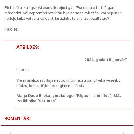
Piebildīšu, ka ilgstoši esmu lietojusi gan "Essentiale forte", gan
mārdadzi. Vēl septembrī rezultāti bija normas robežās. Vai nepilnu 2
nedēļu laikā vēl varu ko darīt, lai uzlabotu analīžu rezultātus?
Paldies!
ATBILDES:
2024. gada 10. janvārī
Labdien!
Viens analīžu rādītājs nedod informāciju par cilvēka veselību.
Lūdzu, konsultējieties ar ģimenes ārstu.
Maija Dace Broša, ginekoloģe, "Rīgas 1. slimnīca", SIA,
Poliklīnika "Šarlotes"
KOMENTĀRI
Vārds