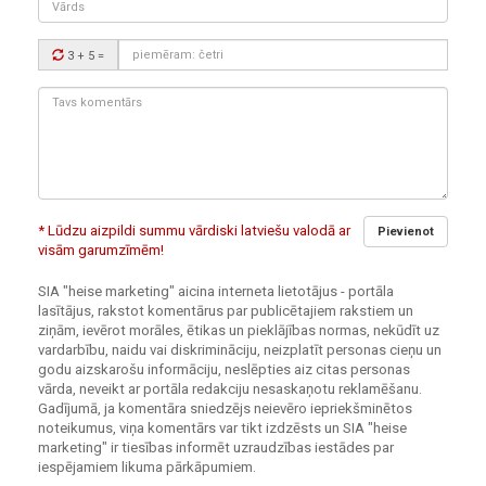
Drošības
3 + 5
=
kods:
Tavs
komentārs:
* Lūdzu aizpildi summu vārdiski latviešu valodā ar
Pievienot
visām garumzīmēm!
SIA "heise marketing" aicina interneta lietotājus - portāla
lasītājus, rakstot komentārus par publicētajiem rakstiem un
ziņām, ievērot morāles, ētikas un pieklājības normas, nekūdīt uz
vardarbību, naidu vai diskrimināciju, neizplatīt personas cieņu un
godu aizskarošu informāciju, neslēpties aiz citas personas
vārda, neveikt ar portāla redakciju nesaskaņotu reklamēšanu.
Gadījumā, ja komentāra sniedzējs neievēro iepriekšminētos
noteikumus, viņa komentārs var tikt izdzēsts un SIA "heise
marketing" ir tiesības informēt uzraudzības iestādes par
iespējamiem likuma pārkāpumiem.