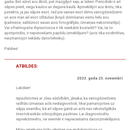
gaiša. Bet sūrst acu āboli, pat mazgājot seju ar ūdeni. Periodiski ir arī
sāpes pierē, vaigu kaulos un deguna kaulā. Apmeklējot acu ārstu, tika
pateikts, ja jau sāpes esot, tad pie vainas esot slims vairogdziedzeris
un acis man arī esot izlīdušas (kopš dzimšanas esmu lielu acu
īpašniece, salīdzinot savas acis fotogrāfijās, izmaiņas nekonstatēju).
Vai oftalmopatia thyreotoxica ir tik vienkārši kostatēt? Vai, lai to
apstiprinātu, ir nepieciešami papildu izmeklējumi? (acis tika novērtētas,
neizmantojot nekādu datortehniku).
Paldies!
ATBILDES:
2023. gada 23. novembrī
Labdien!
Iepazīstoties ar Jūsu sūdzībām, jāsaka, ka vairogdziedzera
radītās izmaiņas acīs nediagnosticē, tikai pamatojoties uz
sāpju esamību, kā arī sāpes galvā un acīs nav raksturīgākās
tireotoksiskās orbiopātijas pazīmes. Lai diagnosticētu
iepriekšminēto, ne vienmēr ir nepieciešams datorizmeklējums.
Mūsu ieteikums būtu vērsties pie endokrinologa uz