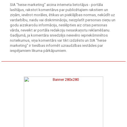
SIA "heise marketing" aicina interneta lietotājus - portāla
lasītājus, rakstot komentārus par publicētajiem rakstiem un
ziņām, ievērot morāles, ētikas un pieklājības normas, nekūdīt uz
vardarbību, naidu vai diskrimināciju, neizplatīt personas cieņu un
godu aizskarošu informāciju, neslēpties aiz citas personas
vārda, neveikt ar portāla redakciju nesaskaņotu reklamēšanu.
Gadījumā, ja komentāra sniedzējs neievēro iepriekšminētos
noteikumus, viņa komentārs var tikt izdzēsts un SIA "heise
marketing" ir tiesības informēt uzraudzības iestādes par
iespējamiem likuma pārkāpumiem.