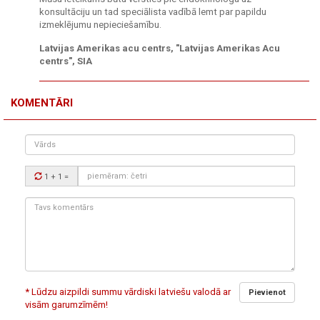
konsultāciju un tad speciālista vadībā lemt par papildu
izmeklējumu nepieciešamību.
Latvijas Amerikas acu centrs, "Latvijas Amerikas Acu
centrs", SIA
KOMENTĀRI
Vārds
Drošības
1 + 1
=
kods:
Tavs
komentārs:
* Lūdzu aizpildi summu vārdiski latviešu valodā ar
Pievienot
visām garumzīmēm!