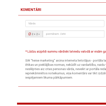
KOMENTĀRI
Vārds
Drošības
2 + 2
=
kods:
* Lūdzu aizpildi summu vārdiski latviešu valodā ar visām
SIA "heise marketing" aicina interneta lietotājus - portāla
ētikas un pieklājības normas, nekūdīt uz vardarbību, naidu 
neslēpties aiz citas personas vārda, neveikt ar portāla r
iepriekšminētos noteikumus, viņa komentārs var tikt izdzēs
iespējamiem likuma pārkāpumiem.