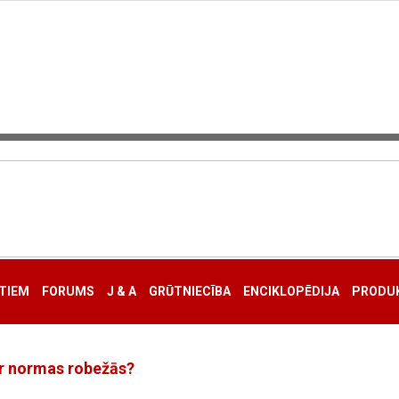
TIEM
FORUMS
J & A
GRŪTNIECĪBA
ENCIKLOPĒDIJA
PRODUK
 ir normas robežās?