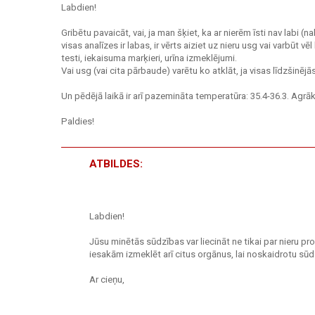
Labdien!
Gribētu pavaicāt, vai, ja man šķiet, ka ar nierēm īsti nav labi (n
visas analīzes ir labas, ir vērts aiziet uz nieru usg vai varbūt
testi, iekaisuma marķieri, urīna izmeklējumi.
Vai usg (vai cita pārbaude) varētu ko atklāt, ja visas līdzšinējā
Un pēdējā laikā ir arī pazemināta temperatūra: 35.4-36.3. Agrāk i
Paldies!
ATBILDES:
Labdien!
Jūsu minētās sūdzības var liecināt ne tikai par nieru p
iesakām izmeklēt arī citus orgānus, lai noskaidrotu sū
Ar cieņu,