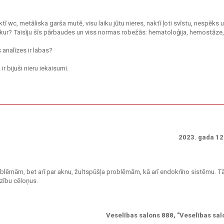
aktī wc, metāliska garša mutē, visu laiku jūtu nieres, naktī ļoti svīstu, nespēks u
 vēl kur? Taisīju šīs pārbaudes un viss normas robežās: hematoloģija, hemostāze,
s analīzes ir labas?
r bijuši nieru iekaisumi.
2023. gada 12.
roblēmām, bet arī par aknu, žultspūšļa problēmām, kā arī endokrīno sistēmu. 
dzību cēloņus.
Veselības salons 888, "Veselības sal