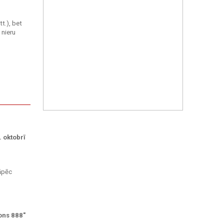
tt.), bet
 nieru
 oktobrī
Tāpēc
ons 888"