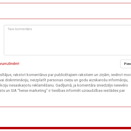
Tavs
komentārs:
 garumzīmēm!
Piev
 lasītājus, rakstot komentārus par publicētajiem rakstiem un ziņām, ievērot mor
vai diskrimināciju, neizplatīt personas cieņu un godu aizskarošu informāciju,
edakciju nesaskaņotu reklamēšanu. Gadījumā, ja komentāra sniedzējs neievēro
ts un SIA "heise marketing" ir tiesības informēt uzraudzības iestādes par