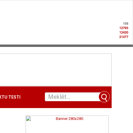
158
12793
12420
21477
TU TESTI