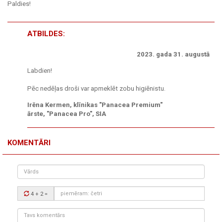
Paldies!
ATBILDES:
2023. gada 31. augustā
Labdien!
Pēc nedēļas droši var apmeklēt zobu higiēnistu.
Irēna Kermen, klīnikas "Panacea Premium"
ārste, "Panacea Pro", SIA
KOMENTĀRI
Vārds
Drošības
4 + 2
=
kods:
Tavs
komentārs: