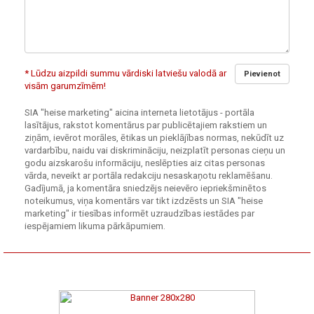
* Lūdzu aizpildi summu vārdiski latviešu valodā ar
Pievienot
visām garumzīmēm!
SIA "heise marketing" aicina interneta lietotājus - portāla
lasītājus, rakstot komentārus par publicētajiem rakstiem un
ziņām, ievērot morāles, ētikas un pieklājības normas, nekūdīt uz
vardarbību, naidu vai diskrimināciju, neizplatīt personas cieņu un
godu aizskarošu informāciju, neslēpties aiz citas personas
vārda, neveikt ar portāla redakciju nesaskaņotu reklamēšanu.
Gadījumā, ja komentāra sniedzējs neievēro iepriekšminētos
noteikumus, viņa komentārs var tikt izdzēsts un SIA "heise
marketing" ir tiesības informēt uzraudzības iestādes par
iespējamiem likuma pārkāpumiem.