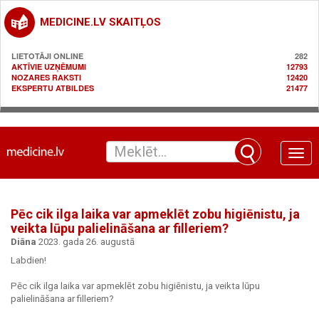
MEDICINE.LV SKAITĻOS
LIETOTĀJI ONLINE
282
AKTĪVIE UZŅĒMUMI
12793
NOZARES RAKSTI
12420
EKSPERTU ATBILDES
21477
Toggle
naviga
Pēc cik ilga laika var apmeklēt zobu higiēnistu, ja
veikta lūpu palielināšana ar filleriem?
Diāna
2023. gada 26. augustā
Labdien!
Pēc cik ilga laika var apmeklēt zobu higiēnistu, ja veikta lūpu
palielināšana ar filleriem?