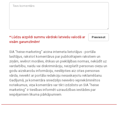
Tavs
komentārs:
* Lūdzu aizpildi summu vārdiski latviešu valodā ar
Pievienot
visām garumzīmēm!
SIA "heise marketing" aicina interneta lietotājus - portāla
lasītājus, rakstot komentārus par publicētajiem rakstiem un
ziņām, ievērot morāles, ētikas un pieklājības normas, nekūdīt uz
vardarbību, naidu vai diskrimināciju, neizplatīt personas cieņu un
godu aizskarošu informāciju, neslēpties aiz citas personas
vārda, neveikt ar portāla redakciju nesaskaņotu reklamēšanu.
Gadījumā, ja komentāra sniedzējs neievēro iepriekšminētos
noteikumus, viņa komentārs var tikt izdzēsts un SIA "heise
marketing" ir tiesības informēt uzraudzības iestādes par
iespējamiem likuma pārkāpumiem.