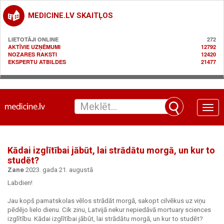
MEDICINE.LV SKAITĻOS
LIETOTĀJI ONLINE
272
AKTĪVIE UZŅĒMUMI
12792
NOZARES RAKSTI
12420
EKSPERTU ATBILDES
21477
Toggle
naviga
Kādai izglītībai jābūt, lai strādātu morgā, un kur to
studēt?
Zane
2023. gada 21. augustā
Labdien!
Jau kopš pamatskolas vēlos strādāt morgā, sakopt cilvēkus uz viņu
pēdējo lielo dienu. Cik zinu, Latvijā nekur nepiedāvā mortuary sciences
izglītību. Kādai izglītībai jābūt, lai strādātu morgā, un kur to studēt?