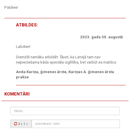
Paldies!
ATBILDES:
2023. gada 30. augustā
Labdien!
Diemžēl nemāku atbildēt. Šķiet, ka Latvijā tam nav
nepieciešama kāda speciāla izglītība, bet varbūt es maldos.
Anda Kariņa, ģimenes ārste, Kariņas A. ģimenes ārsta
prakse
KOMENTĀRI
Vārds
Drošības
3 + 1
=
kods: