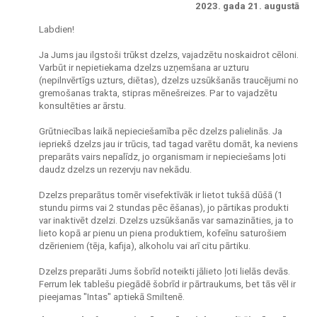
2023. gada 21. augustā
Labdien!
Ja Jums jau ilgstoši trūkst dzelzs, vajadzētu noskaidrot cēloni.
Varbūt ir nepietiekama dzelzs uzņemšana ar uzturu
(nepilnvērtīgs uzturs, diētas), dzelzs uzsūkšanās traucējumi no
gremošanas trakta, stipras mēnešreizes. Par to vajadzētu
konsultēties ar ārstu.
Grūtniecības laikā nepieciešamība pēc dzelzs palielinās. Ja
iepriekš dzelzs jau ir trūcis, tad tagad varētu domāt, ka neviens
preparāts vairs nepalīdz, jo organismam ir nepieciešams ļoti
daudz dzelzs un rezervju nav nekādu.
Dzelzs preparātus tomēr visefektīvāk ir lietot tukšā dūšā (1
stundu pirms vai 2 stundas pēc ēšanas), jo pārtikas produkti
var inaktivēt dzelzi. Dzelzs uzsūkšanās var samazināties, ja to
lieto kopā ar pienu un piena produktiem, kofeīnu saturošiem
dzērieniem (tēja, kafija), alkoholu vai arī citu pārtiku.
Dzelzs preparāti Jums šobrīd noteikti jālieto ļoti lielās devās.
Ferrum lek tablešu piegādē šobrīd ir pārtraukums, bet tās vēl ir
pieejamas "Intas" aptiekā Smiltenē.