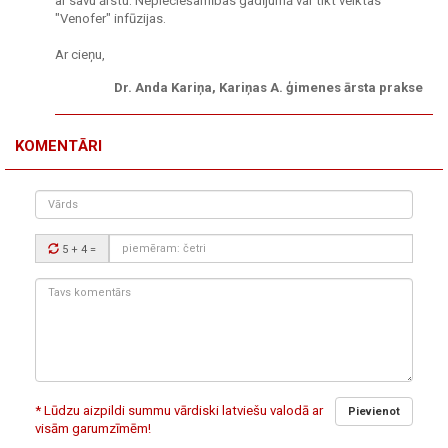
ar savu ārstu. Nepieciešamības gadījumā var tikt veiktas
"Venofer" infūzijas.
Ar cieņu,
Dr. Anda Kariņa, Kariņas A. ģimenes ārsta prakse
KOMENTĀRI
Vārds
Drošības
5 + 4
=
kods:
Tavs
komentārs:
* Lūdzu aizpildi summu vārdiski latviešu valodā ar
Pievienot
visām garumzīmēm!