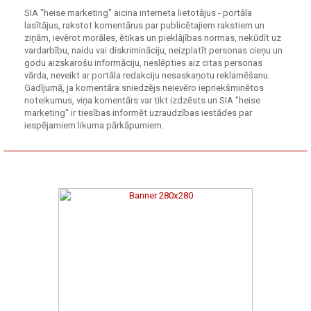
SIA "heise marketing" aicina interneta lietotājus - portāla
lasītājus, rakstot komentārus par publicētajiem rakstiem un
ziņām, ievērot morāles, ētikas un pieklājības normas, nekūdīt uz
vardarbību, naidu vai diskrimināciju, neizplatīt personas cieņu un
godu aizskarošu informāciju, neslēpties aiz citas personas
vārda, neveikt ar portāla redakciju nesaskaņotu reklamēšanu.
Gadījumā, ja komentāra sniedzējs neievēro iepriekšminētos
noteikumus, viņa komentārs var tikt izdzēsts un SIA "heise
marketing" ir tiesības informēt uzraudzības iestādes par
iespējamiem likuma pārkāpumiem.