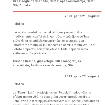
Ilze Paegle, farmaceite, "Intas" aptiekas vadītāja, "Inta",
SIA, Aptieka
2023. gada 21. augustā
Labdien!
Lai varētu izvērtēt un piemeklēt Jums piemērotāko
medikamentu, svarīgi zināt gan Jūsu vispārējo veselības
stāvokli, tai skaitā blakussaslimšanas, alerģijas, gan
laboratoros rādītājus, kur redzama dinamika rādītājiem, kā arī
lietoto preparātu sniegtais efekts. Tādēļ nepieciešama
klātienes vizīte pie ārsta.
Kristīne Ķempe, ginekoloģe, ultrasonogrāfijas
speciāliste, Ārstu prakse Harmonija, SIA
2023. gada 22. augustā
Labdien!
Ja "Ferrum Lek" nav pieejams un "Fercelan" nedod vēlamo
efektu, ņemot vērā, ka esat grūtniece un atrodaties ārsta
uzraudzībā, par terapijas alternatīvām būtu pareizi konsultēties