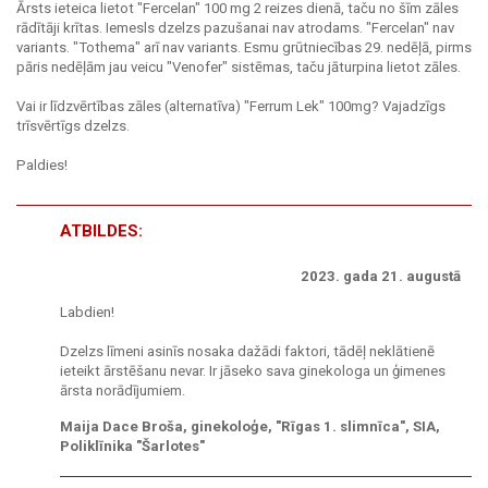
Ārsts ieteica lietot "Fercelan" 100 mg 2 reizes dienā, taču no šīm zāles
rādītāji krītas. Iemesls dzelzs pazušanai nav atrodams. "Fercelan" nav
variants. "Tothema" arī nav variants. Esmu grūtniecības 29. nedēļā, pirms
pāris nedēļām jau veicu "Venofer" sistēmas, taču jāturpina lietot zāles.
Vai ir līdzvērtības zāles (alternatīva) "Ferrum Lek" 100mg? Vajadzīgs
trīsvērtīgs dzelzs.
Paldies!
ATBILDES:
2023. gada 21. augustā
Labdien!
Dzelzs līmeni asinīs nosaka dažādi faktori, tādēļ neklātienē
ieteikt ārstēšanu nevar. Ir jāseko sava ginekologa un ģimenes
ārsta norādījumiem.
Maija Dace Broša, ginekoloģe, "Rīgas 1. slimnīca", SIA,
Poliklīnika "Šarlotes"