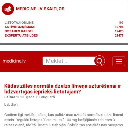
MEDICINE.LV SKAITĻOS
LIETOTĀJI ONLINE
199
AKTĪVIE UZŅĒMUMI
12794
NOZARES RAKSTI
12420
EKSPERTU ATBILDES
21477
Toggle
naviga
Kādas zāles normāla dzelzs līmeņa uzturēšanai ir
līdzvērtīgas iepriekš lietotajām?
Laima
2023. gada 10. augustā
Labdien!
Gadiem ilgi meklēju zāles, kas palīdz man uzturēt normālu dzelzs līmeni
asinīs. Regulāri lietojot "Ferrum Lek" 100 mg košļājāmās tabletes 3
reizes dienā, rādītāji krietni uzlabojās. Šobrīd tas aptiekās nav pieejams.