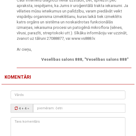
Caur internetu diagnozi nevar uzstādīt, bet, spriežot pēc
apraksta, iespējams, ka Jums ir uroģenitālā trakta iekaisumi. Ja
vēlaties mūsu ieteikumus un palīdzību, varam piedāvāt veikt
vispārēju organisma izmeklēšanu, kuras laikā tiek izmeklēts
katrs orgāns un sistēma un noskaidrotas funkcionālās
izmaiņas, iekaisuma procesi un patogēnā mikroflora (sēnes,
vīrusi, parazīti, streptokoki utt.). Sīkāku informāciju var uzzināt,
zvanot uz tālruni 27088877, vai www.vs888.lv.
Ar cieņu,
Veselības salons 888, "Veselības salons 888"
KOMENTĀRI
Vārds
Drošības
4 + 4
=
kods:
Tavs
komentārs: