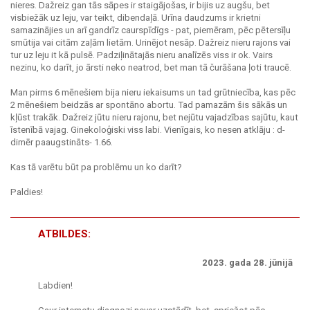
nieres. Dažreiz gan tās sāpes ir staigājošas, ir bijis uz augšu, bet
visbiežāk uz leju, var teikt, dibendaļā. Urīna daudzums ir krietni
samazinājies un arī gandrīz caurspīdīgs - pat, piemēram, pēc pētersīļu
smūtija vai citām zaļām lietām. Urinējot nesāp. Dažreiz nieru rajons vai
tur uz leju it kā pulsē. Padziļinātajās nieru analīzēs viss ir ok. Vairs
nezinu, ko darīt, jo ārsti neko neatrod, bet man tā čurāšana ļoti traucē.
Man pirms 6 mēnešiem bija nieru iekaisums un tad grūtniecība, kas pēc
2 mēnešiem beidzās ar spontāno abortu. Tad pamazām šis sākās un
kļūst trakāk. Dažreiz jūtu nieru rajonu, bet nejūtu vajadzības sajūtu, kaut
īstenībā vajag. Ginekoloģiski viss labi. Vienīgais, ko nesen atklāju : d-
dimēr paaugstināts- 1.66.
Kas tā varētu būt pa problēmu un ko darīt?
Paldies!
ATBILDES:
2023. gada 28. jūnijā
Labdien!