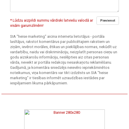
* Lūdzu aizpildi summu vārdiski latviešu valodā ar
Pievienot
visām garumzīmēm!
SIA "heise marketing" aicina interneta lietotājus - portāla
lasītājus, rakstot komentārus par publicētajiem rakstiem un
ziņām, ievērot morāles, ētikas un pieklājības normas, nekūdīt uz
vardarbību, naidu vai diskrimināciju, neizplatīt personas cieņu un
godu aizskarošu informāciju, neslēpties aiz citas personas
vārda, neveikt ar portāla redakciju nesaskaņotu reklamēšanu.
Gadījumā, ja komentāra sniedzējs neievēro iepriekšminētos
noteikumus, viņa komentārs var tikt izdzēsts un SIA "heise
marketing" ir tiesības informēt uzraudzības iestādes par
iespējamiem likuma pārkāpumiem.