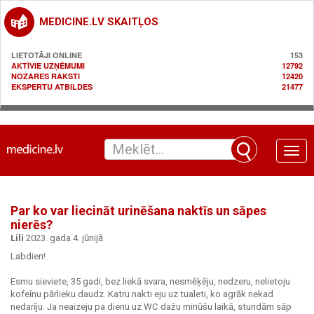
MEDICINE.LV SKAITĻOS
LIETOTĀJI ONLINE
153
AKTĪVIE UZŅĒMUMI
12792
NOZARES RAKSTI
12420
EKSPERTU ATBILDES
21477
Toggle
naviga
Par ko var liecināt urinēšana naktīs un sāpes
nierēs?
Lili
2023. gada 4. jūnijā
Labdien!
Esmu sieviete, 35 gadi, bez liekā svara, nesmēķēju, nedzeru, nelietoju
kofeīnu pārlieku daudz. Katru nakti eju uz tualeti, ko agrāk nekad
nedarīju. Ja neaizeju pa dienu uz WC dažu minūšu laikā, stundām sāp