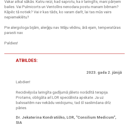
Vakar atkal sākās. Katru reizi, kad saprotu, ka ir laringīts, mani pārņem
bailes. Vai Pulmicorts un Ventolīns nenodara postu manam bērnam?
Kāpēc tā notiek? Vai ir kas tāds, ko varam darīt, lai tas mūs vairs
nepiemeklētu?
Pie alergologa bijām, alerģiju nav. Māju vēdinu, ārā ejam, temperatūras
parasti nav.
Paldies!
ATBILDES:
2023. gada 2. jūnijā
Labdien!
Recidivējoša laringīta gadījumā jālieto norādītā terapija.
Protams, obligāta arī LOR speciālista apskate. Ja uz
balssaitēm nav nekādu veidojumu, tad šī saslimšana drīz
pāries.
Dr. Jekaterina Kondratiško, LOR, "Consilium Medicum",
SIA