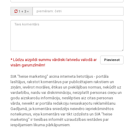
Drošības
1 + 3
=
kods:
Tavs
komentārs:
* Lūdzu aizpildi summu vārdiski latviešu valodā ar
Pievienot
visām garumzīmēm!
SIA "heise marketing" aicina interneta lietotājus - portāla
lasītājus, rakstot komentārus par publicētajiem rakstiem un
ziņām, ievērot morāles, ētikas un pieklājības normas, nekūdīt uz
vardarbību, naidu vai diskrimināciju, neizplatīt personas cieņu un
godu aizskarošu informāciju, neslēpties aiz citas personas
vārda, neveikt ar portāla redakciju nesaskaņotu reklamēšanu.
Gadījumā, ja komentāra sniedzējs neievēro iepriekšminētos
noteikumus, viņa komentārs var tikt izdzēsts un SIA "heise
marketing" ir tiesības informēt uzraudzības iestādes par
iespējamiem likuma pārkāpumiem.