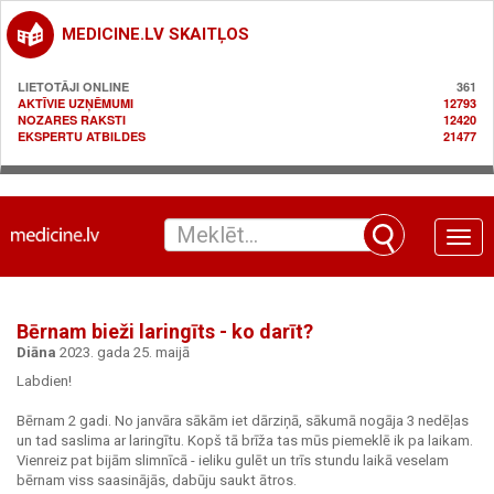
MEDICINE.LV SKAITĻOS
LIETOTĀJI ONLINE
361
AKTĪVIE UZŅĒMUMI
12793
NOZARES RAKSTI
12420
EKSPERTU ATBILDES
21477
Toggle
naviga
Bērnam bieži laringīts - ko darīt?
Diāna
2023. gada 25. maijā
Labdien!
Bērnam 2 gadi. No janvāra sākām iet dārziņā, sākumā nogāja 3 nedēļas
un tad saslima ar laringītu. Kopš tā brīža tas mūs piemeklē ik pa laikam.
Vienreiz pat bijām slimnīcā - ieliku gulēt un trīs stundu laikā veselam
bērnam viss saasinājās, dabūju saukt ātros.