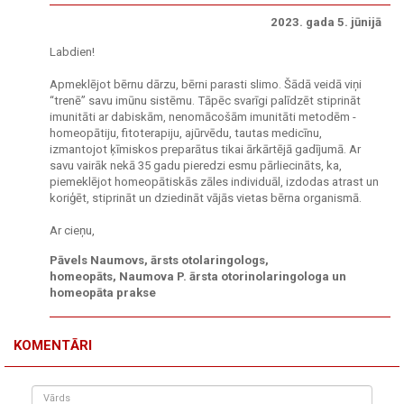
2023. gada 5. jūnijā
Labdien!
Apmeklējot bērnu dārzu, bērni parasti slimo. Šādā veidā viņi
“trenē” savu imūnu sistēmu. Tāpēc svarīgi palīdzēt stiprināt
imunitāti ar dabiskām, nenomācošām imunitāti metodēm -
homeopātiju, fitoterapiju, ajūrvēdu, tautas medicīnu,
izmantojot ķīmiskos preparātus tikai ārkārtējā gadījumā. Ar
savu vairāk nekā 35 gadu pieredzi esmu pārliecināts, ka,
piemeklējot homeopātiskās zāles individuāl, izdodas atrast un
koriģēt, stiprināt un dziedināt vājās vietas bērna organismā.
Ar cieņu,
Pāvels Naumovs, ārsts otolaringologs,
homeopāts, Naumova P. ārsta otorinolaringologa un
homeopāta prakse
KOMENTĀRI
Vārds