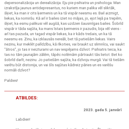
depersonalizācija un derealizācija. Eju pie psihiatra un psihologa. Man
izrakstīja jaunus antidepresantus, no kuriem man palika vēl sliktāk,
šķiet, ka man ir cits ķermenis un ka tā vispār neesmu es. Bail aizmigt,
liekas, ka nomiršu. Kā arī ir bailes iziet no mājas, jo, ejot lejā pa trepēm,
šķiet, ka esmu palikusi vēl augšā, kas uzdzen šausmīgas bailes. Šobrīd
vispār ir tāda sajūta, ka mans īstais ķermenis ir pazudis, bija vēl viens -
arī tas pazuda, un tagad vispār liekas, ka ir kāds trešais, un ka tā
neesmu es. Zinu, ka izklausās nereāli, bet tā patiešām liekas. Vairs
nezinu, kur meklēt palīdzību, kā rīkoties, vai braukt uz slimnīcu, vai saukt
"ātros", jo tas ir neizturami un nav iespējams dzīvot. Psihiatrs teica, ka
tas no tām jaunajām zālēm, tāpēc nolēmām pārtraukt tās lietot. Bet ko
šobrīd darīt, nezinu. Jo patiešām sajūta, ka dzīvoju murgā. Vai tā tiešām
varētu būt distonija, un vai šīs sajūtas kādreiz pāries un es varēšu
normāli dzīvot?
Paldies!
ATBILDES:
2023. gada 5. janvārī
Labdien!