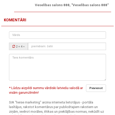
Veselības salons 888, "Veselības salons 888"
KOMENTĀRI
Vārds
Drošības
2 + 4
=
kods:
Tavs
komentārs:
* Lūdzu aizpildi summu vārdiski latviešu valodā ar
Pievienot
visām garumzīmēm!
SIA "heise marketing" aicina interneta lietotājus - portāla
lasītājus, rakstot komentārus par publicētajiem rakstiem un
ziņām, ievērot morāles, ētikas un pieklājības normas, nekūdīt uz