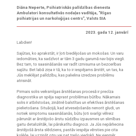
Diāna Neperte, Psihiatriskās palīdzības dienesta
Ambulatori konsultatīvās nodaļas vadītāja, "Rīgas
psihiatrijas un narkoloģijas centrs", Valsts SIA
2023. gada 12. janvārī
Labdien!
Sajūtas, ko aprakstāt, ir ļoti biedējošas un mokošas. Un varu
iedomāties, ka sadzīvot ar tām 3 gadu garumā nav bijis viegli.
Bez tam, to saasināšanās var radīt izmisuma un bezcerības
sajūtu. Bet labā ziņa ir tā, ka to ir iespējams ārstēt, un tas, ka
Jūs meklējat palīdzību, kas palielina izredzes problēmu
atrisināt.
Pirmais solis veiksmīgas ārstēšanas procesā ir precīza
diagnostika un spēja saprast problēmas būtību. Nākamais
solis ir atbilstošas, zinātnē balstītas un efektīvas ārstēšanas
pielietošana. Situācijā, kad atveseļošanās nenorit gludi, un
notiek simptomu saasināšanās, būtu ļoti svarīgi vēlreiz
pārrunāt ar ārstējošo ārstu sūdzību izpausmes un slimības
gaitu detalizētāk, lai pārskatītu diagnozi. Ja Jūs nepārliecina
ārstējošā ārsta slēdziens, pastāv iespēja vērsties pie cita
kolēģa, lai uzzināt otru vai pat trešo viedokli. Ne vienmēr