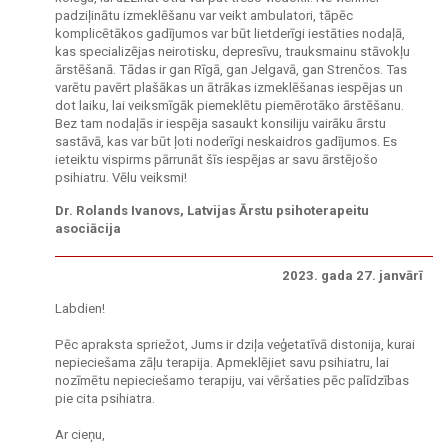
padziļinātu izmeklēšanu var veikt ambulatori, tāpēc
komplicētākos gadījumos var būt lietderīgi iestāties nodaļā,
kas specializējas neirotisku, depresīvu, trauksmainu stāvokļu
ārstēšanā. Tādas ir gan Rīgā, gan Jelgavā, gan Strenčos. Tas
varētu pavērt plašākas un ātrākas izmeklēšanas iespējas un
dot laiku, lai veiksmīgāk piemeklētu piemērotāko ārstēšanu.
Bez tam nodaļās ir iespēja sasaukt konsiliju vairāku ārstu
sastāvā, kas var būt ļoti noderīgi neskaidros gadījumos. Es
ieteiktu vispirms pārrunāt šīs iespējas ar savu ārstējošo
psihiatru. Vēlu veiksmi!
Dr. Rolands Ivanovs, Latvijas Ārstu psihoterapeitu
asociācija
2023. gada 27. janvārī
Labdien!
Pēc apraksta spriežot, Jums ir dziļa veģetatīvā distonija, kurai
nepieciešama zāļu terapija. Apmeklējiet savu psihiatru, lai
nozīmētu nepieciešamo terapiju, vai vēršaties pēc palīdzības
pie cita psihiatra.
Ar cieņu,