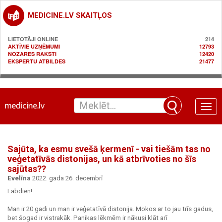
MEDICINE.LV SKAITĻOS
LIETOTĀJI ONLINE
214
AKTĪVIE UZŅĒMUMI
12793
NOZARES RAKSTI
12420
EKSPERTU ATBILDES
21477
Toggle
naviga
Sajūta, ka esmu svešā ķermenī - vai tiešām tas no
veģetatīvās distonijas, un kā atbrīvoties no šīs
sajūtas??
Evelīna
2022. gada 26. decembrī
Labdien!
Man ir 20 gadi un man ir veģetatīvā distonija. Mokos ar to jau trīs gadus,
bet šogad ir vistrakāk. Panikas lēkmēm ir nākusi klāt arī