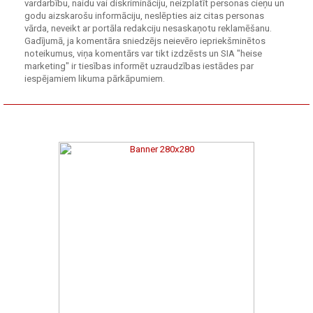
vardarbību, naidu vai diskrimināciju, neizplatīt personas cieņu un
godu aizskarošu informāciju, neslēpties aiz citas personas
vārda, neveikt ar portāla redakciju nesaskaņotu reklamēšanu.
Gadījumā, ja komentāra sniedzējs neievēro iepriekšminētos
noteikumus, viņa komentārs var tikt izdzēsts un SIA "heise
marketing" ir tiesības informēt uzraudzības iestādes par
iespējamiem likuma pārkāpumiem.