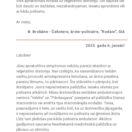
Viss aprakstītais norāda uz veģetatīvo distoniju. Šīs sajūtas var
būt daudz un dažādas, neizskaidrojamas. Iesaku aprunāties vēl
ar kādu psihiatru.
Ar cieņu,
B. Brokāne - Čekstere, ārste-psihiatre, "Rodain", SIA
2023. gada 6. janvārī
Labdien!
Jūsu aprakstītos simptomus nebūtu pareizi skaidrot ar
veģetatīvo distoniju. Nav izslēgts, ka saasināšanos tiešām
varētu provocēt antidepresanta lietošana, un ārsts pieņēma
pareizu lēmumu, to pārtraucot. Šis stāvoklis ir pārejošs, bet
ārstējams. Jums nepieciešama palīdzība. Iesaku vēsties pie
psihiatra atkārtoti. Mūsu ārstniecības iestādes ambulatorajos
centros “Veldre” un “Pārdaugava” pieejama arī palīdzība Dienas
stacionāros vai atvērta tipa stacionārajās nodaļās. Tiesa,
pieprasījums ir liels, un varētu būt, ka uz ārstniecību jāpagaida,
ir nepieciešams arī nosūtījums no psihiatra vai ģimenes ārsta.
Līdz tam jāvēršas pie kāda psihiatra ambulatori. Akūtos
gadījumos saucama Neatliekamā medicīniskā palīdzība un
jābrauc uz slimnīcu.